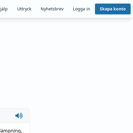
jälp
Uttryck
Nyhetsbrev
Logga in
Skapa konto
llämpning
,