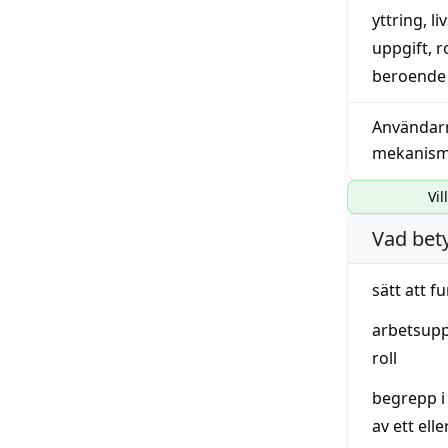
yttring
,
li
uppgift
,
r
beroende 
Användar
mekanis
Vil
Vad bet
sätt
att
fu
arbetsupp
roll
begrepp
i
av ett ell