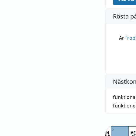
Rösta p
Är
“
rop
Nästko
funktiona
funktionel