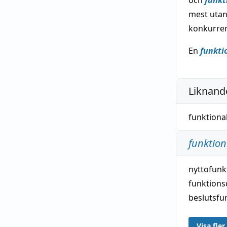
och
funkt
mest utan
konkurre
En
funkti
Liknande
funktional
funktion
nyttofunk
funktions
beslutsfu
Visa fler