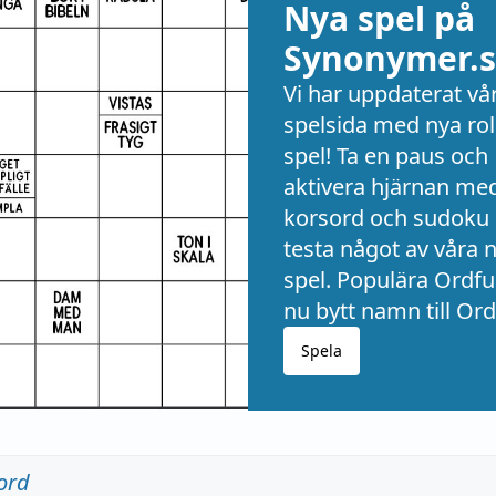
Nya spel på
Synonymer.s
Vi har uppdaterat vå
spelsida med nya rol
spel! Ta en paus och
aktivera hjärnan me
korsord och sudoku 
testa något av våra 
spel. Populära Ordful
nu bytt namn till Ord
Spela
ord