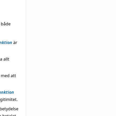
t både
nktion
är
a allt
t med att
unktion
gitimitet.
 betydelse