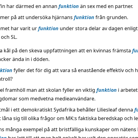
fin har därmed en annan
funktion
än sex med en partner.
 mer på att undersöka hjärnans
funktion
från grunden.
met har varit ur
funktion
under stora delar av dagen enlig
 och SL.
ta kål på den skeva uppfattningen att en kvinnas främsta
fu
acker ända in i döden.
ktion
fyller det för dig att vara så enastående effektiv och h
troll?
el framhöll man att skolan fyller en viktig
funktion
i arbete
ngdomar som medvetna medieanvändare.
mål i ett demokratiskt Sydafrika behåller Liliesleaf denna
f
låna sig till olika frågor om MK:s faktiska beredskap och le
nns många exempel på att bristfälliga kunskaper om nätens