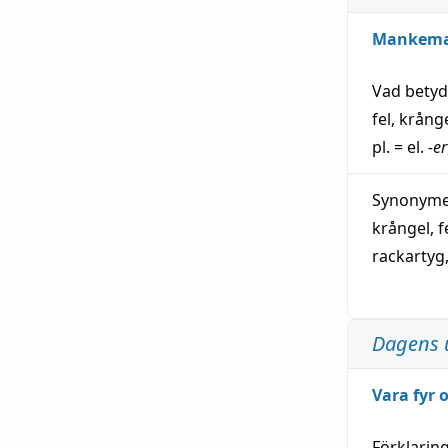
Mankem
Vad bety
fel
,
krång
pl. = el.
-er
Synonymer
krångel
,
f
rackartyg
Dagens 
Vara fyr
Förklarin