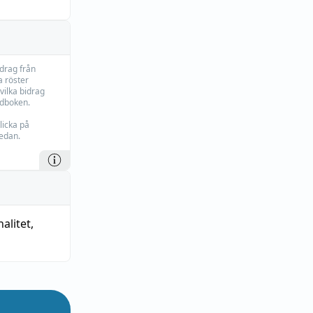
idrag från
 röster
vilka bidrag
rdboken.
licka på
edan.
alitet
,