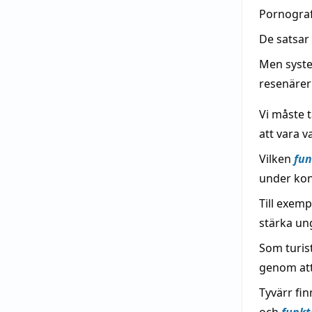
Pornogra
De satsar
Men syste
resenärer
Vi måste 
att vara v
Vilken
fun
under kon
Till exemp
stärka u
Som turist
genom att 
Tyvärr fi