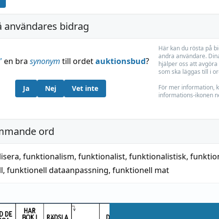
å användares bidrag
Här kan du rösta på b
andra användare. Dina
”
en bra
synonym
till ordet
auktionsbud
?
hjälper oss att avgöra 
som ska läggas till i o
För mer information, k
Ja
Nej
Vet inte
informations-ikonen n
mmande ord
lisera
,
funktionalism
,
funktionalist
,
funktionalistisk
,
funktion
l
,
funktionell dataanpassning
,
funktionell mat