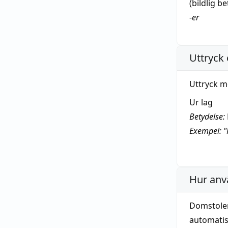
(
bildlig
be
-
er
Uttryck 
Uttryck m
Ur lag
Betydelse:
Exempel: "
Hur anv
Domstolen
automatisk