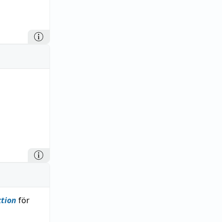
tion
för