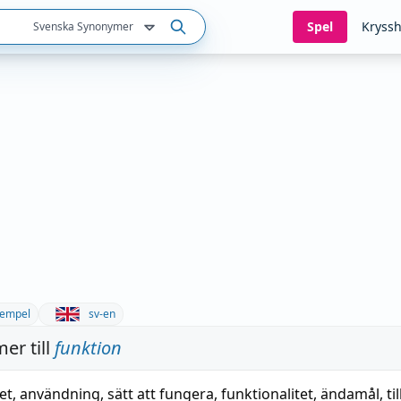
Spel
Kryssh
Svenska Synonymer
empel
sv-en
er till
funktion
et
,
användning
,
sätt att fungera
,
funktionalitet
,
ändamål
,
ti