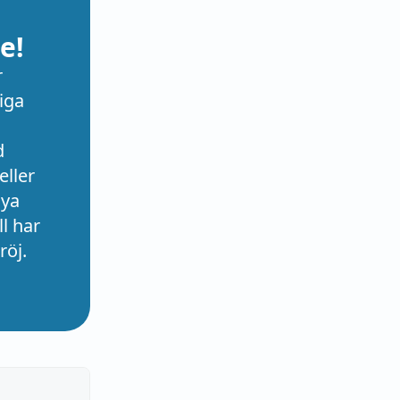
e!
r
iga
d
eller
nya
l har
röj.