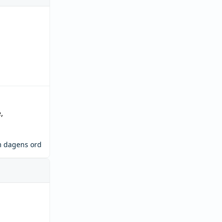
e
,
m dagens ord