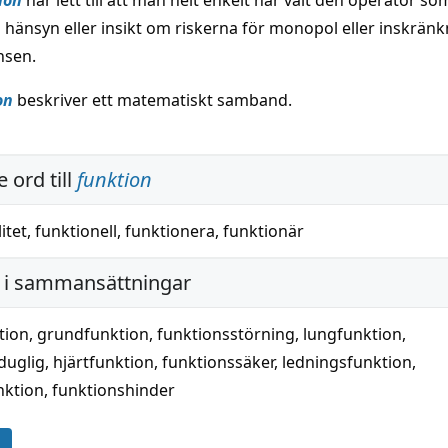
ion
har lett till att man helt enkelt har valt den operatör so
 hänsyn eller insikt om riskerna för monopol eller inskränk
nsen.
on
beskriver ett matematiskt samband.
 ord till
funktion
itet
,
funktionell
,
funktionera
,
funktionär
i sammansättningar
tion
,
grundfunktion
,
funktionsstörning
,
lungfunktion
,
duglig
,
hjärtfunktion
,
funktionssäker
,
ledningsfunktion
,
nktion
,
funktionshinder