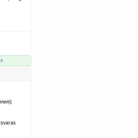
ck
onen
);
svaras