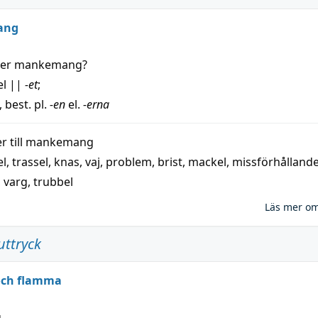
ang
der
mankemang
?
el
||
-et
;
, best. pl.
-en
el.
-erna
 till
mankemang
el
,
trassel
,
knas
,
vaj
,
problem
,
brist
,
mackel
,
missförhålland
,
varg
,
trubbel
Läs mer o
uttryck
 och flamma
g