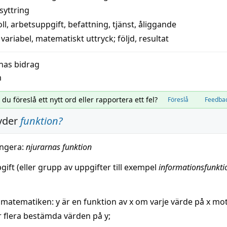
vsyttring
oll
,
arbetsuppgift
,
befattning
,
tjänst
,
åliggande
variabel
,
matematiskt uttryck
;
följd
,
resultat
nas bidrag
m
l du föreslå ett nytt ord eller rapportera ett fel?
Föreslå
Feedba
yder
funktion
?
ngera
:
njurarnas funktion
gift
(eller grupp av
uppgifter
till exempel
informationsfunkti
 matematiken: y är en funktion av x om varje
värde
på x mot
er flera bestämda
värden
på y;