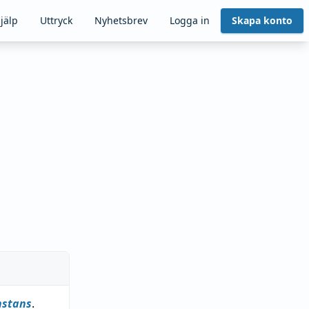
jälp
Uttryck
Nyhetsbrev
Logga in
Skapa konto
nstans
.