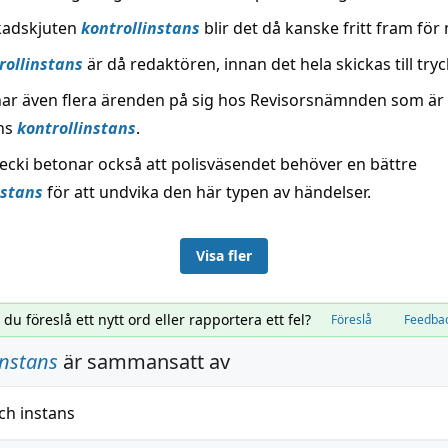
kadskjuten
kontrollinstans
blir det då kanske fritt fram för
rollinstans
är då redaktören, innan det hela skickas till tryc
ar även flera ärenden på sig hos Revisorsnämnden som är
ns
kontrollinstans
.
necki betonar också att polisväsendet behöver en bättre
nstans
för att undvika den här typen av händelser.
Visa fler
l du föreslå ett nytt ord eller rapportera ett fel?
Föreslå
Feedba
instans
är sammansatt av
ch
instans