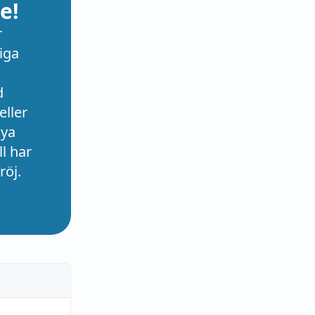
e!
r
iga
d
eller
nya
l har
röj.