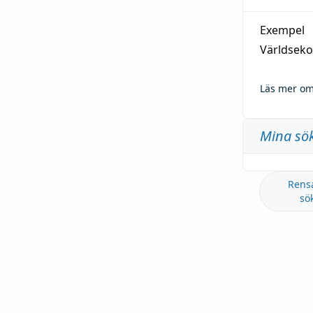
Exempel
Världseko
Läs mer om
Mina sö
Rens
sö