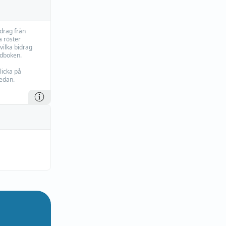
idrag från
 röster
vilka bidrag
rdboken.
licka på
edan.