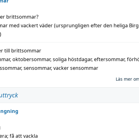
mar
der
brittsommar
?
mar
med
vackert
väder
(
ursprungligen
efter den heliga Birg
)
 till
brittsommar
mmar
,
oktobersommar
,
soliga höstdagar
,
eftersommar
,
förh
nssommar
,
sensommar
,
vacker sensommar
Läs mer o
uttryck
ungning
g
era; få att vackla