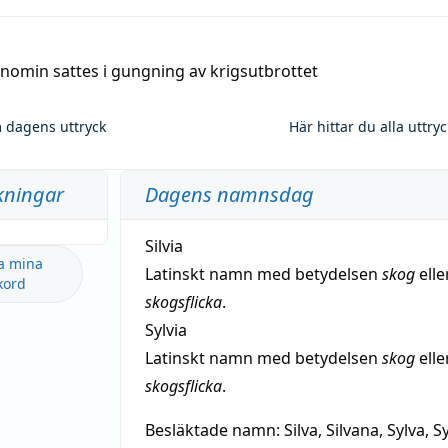
nomin sattes i gungning av krigsutbrottet
 dagens uttryck
Här hittar du alla uttry
kningar
Dagens namnsdag
Silvia
a mina
Latinskt namn med betydelsen
skog
elle
kord
skogsflicka
.
Sylvia
Latinskt namn med betydelsen
skog
elle
skogsflicka
.
Besläktade namn:
Silva, Silvana, Sylva, Sy