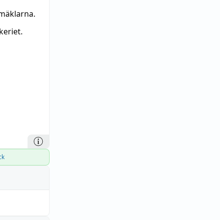
 mäklarna.
keriet.
ck