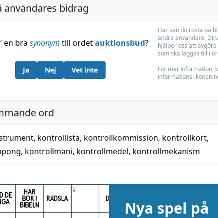
å användares bidrag
Här kan du rösta på b
andra användare. Dina
”
en bra
synonym
till ordet
auktionsbud
?
hjälper oss att avgöra 
som ska läggas till i o
För mer information, k
Ja
Nej
Vet inte
informations-ikonen n
mmande ord
nstrument
,
kontrollista
,
kontrollkommission
,
kontrollkort
,
kupong
,
kontrollmani
,
kontrollmedel
,
kontrollmekanism
Nya spel på