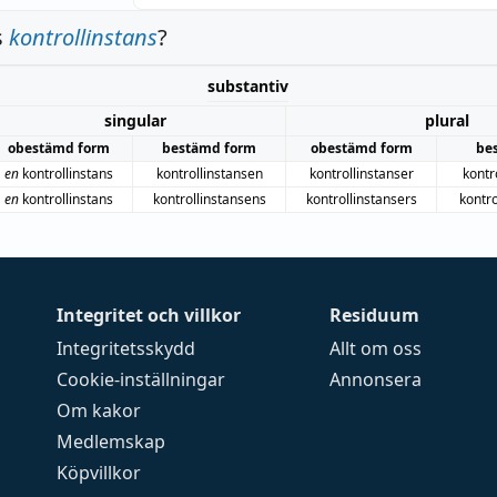
s
kontrollinstans
?
substantiv
singular
plural
obestämd form
bestämd form
obestämd form
be
en
kontrollinstans
kontrollinstansen
kontrollinstanser
kontr
en
kontrollinstans
kontrollinstansens
kontrollinstansers
kontr
Integritet och villkor
Residuum
Integritetsskydd
Allt om oss
Cookie-inställningar
Annonsera
Om kakor
Medlemskap
Köpvillkor