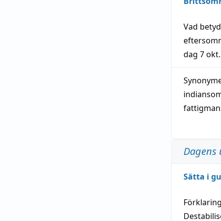
Brittsom
Vad bety
eftersom
dag
7 okt.
Synonymer
indianso
fattigma
Dagens 
Sätta i g
Förklarin
Destabilis