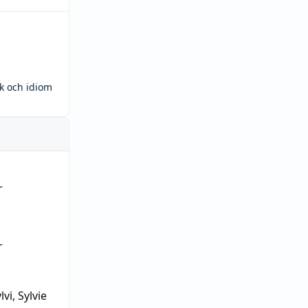
ck och idiom
r
r
lvi, Sylvie