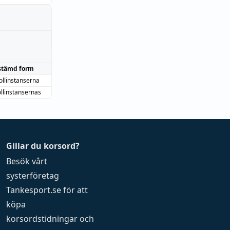
stämd form
ollinstanserna
ollinstansernas
Gillar du korsord?
Besök vårt
systerföretag
Tankesport.se
för att
köpa
korsordstidningar
och