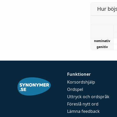
Hur böj
nominativ
genitiv
Funktioner
Korsordshjälp
Ordspel
Uttryck och ordspråk
Föreslå nytt ord
Lämna feedback