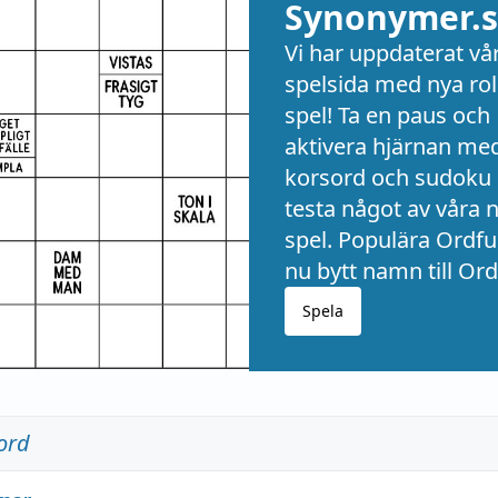
Synonymer.s
Vi har uppdaterat vå
spelsida med nya rol
spel! Ta en paus och
aktivera hjärnan me
korsord och sudoku 
testa något av våra 
spel. Populära Ordful
nu bytt namn till Ord
Spela
ord