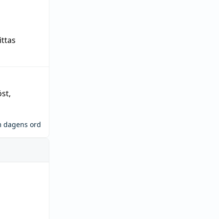
ittas
öst
,
m dagens ord