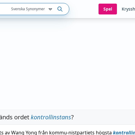
Spel
Kryssh
Svenska Synonymer
änds ordet
kontrollinstans
?
ts av Wang Yong från kommu-nistpartiets högsta
kontrolli