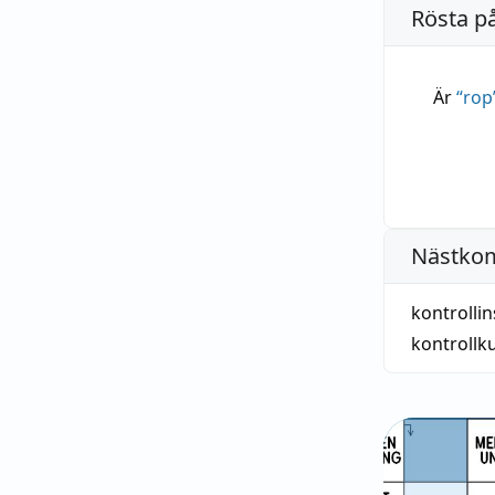
Rösta p
Är
“
rop
Nästko
kontrolli
kontroll