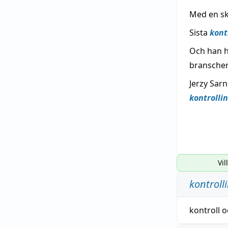
Med en s
Sista
kont
Och han h
bransche
Jerzy Sar
kontrolli
Vil
kontroll
kontroll
o