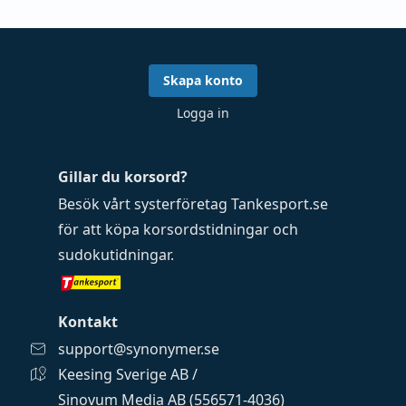
Skapa konto
Logga in
Gillar du korsord?
Besök vårt systerföretag
Tankesport.se
för att köpa
korsordstidningar
och
sudokutidningar
.
Kontakt
support@synonymer.se
Keesing Sverige AB /
Sinovum Media AB (556571-4036)