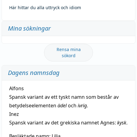
Här hittar du alla uttryck och idiom
Mina sökningar
Rensa mina
sökord
Dagens namnsdag
Alfons
Spansk variant av ett tyskt namn som består av
betydelseelementen
ädel
och
ivrig
.
Inez
Spansk variant av det grekiska namnet Agnes:
kysk
.
Besläktade namn:
Lilja