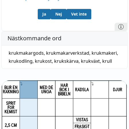
Ja
Nej
Vet inte
Nästkommande ord
krukmakargods
,
krukmakarverkstad
,
krukmakeri
,
krukodling
,
krukost
,
krukskärva
,
krukväxt
,
krull