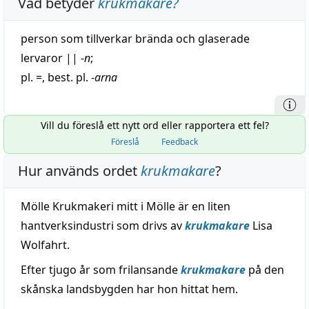
Vad betyder
krukmakare
?
person som
tillverkar
brända och glaserade
lervaror
||
-
n
;
pl. =, best. pl. -
arna
Vill du föreslå ett nytt ord eller rapportera ett fel?
Föreslå
Feedback
Hur används ordet
krukmakare
?
Mölle Krukmakeri mitt i Mölle är en liten
hantverksindustri som drivs av
krukmakare
Lisa
Wolfahrt.
Efter tjugo år som frilansande
krukmakare
på den
skånska landsbygden har hon hittat hem.