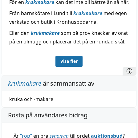
För en
krukmakare
kan det inte bli bättre än så här.
Från barnskötare i Lund till
krukmakare
med egen
verkstad och butik i Kronhusbodarna.
Eller den
krukmakare
som på prov knackar av örat
på en ölmugg och placerar det på en rundad skål.
Visa fler
krukmakare
är sammansatt av
kruka
och
-makare
Rösta på användares bidrag
Är
“
rop
”
en bra
synonym
till ordet
auktionsbud
?