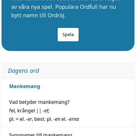
av våra nya spel. Populära Ordfull har nu
bytt namn till Ordröj.
Spela
Dagens ord
Mankemang
Vad betyder
mankemang
?
fel
,
krångel
||
-et
;
pl. = el.
-er
, best. pl.
-en
el.
-erna
Synonymer till
mankemang