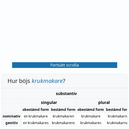
Fortsätt scrolla
Hur böjs
krukmakare
?
substantiv
singular
plural
obestämd form
bestämd form
obestämd form
bestämd for
nominativ
en
krukmakare
krukmakaren
krukmakare
krukmakarna
genitiv
en
krukmakares
krukmakarens
krukmakares
krukmakarna