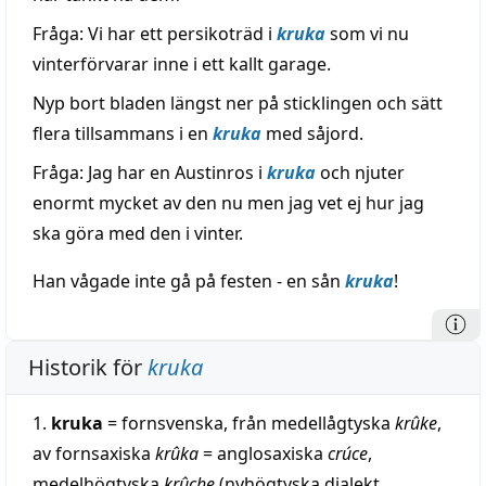
Fråga: Vi har ett persikoträd i
kruka
som vi nu
vinterförvarar inne i ett kallt garage.
Nyp bort bladen längst ner på sticklingen och sätt
flera tillsammans i en
kruka
med såjord.
Fråga: Jag har en Austinros i
kruka
och njuter
enormt mycket av den nu men jag vet ej hur jag
ska göra med den i vinter.
Han vågade inte gå på festen - en sån
kruka
!
Historik för
kruka
1.
kruka
= fornsvenska, från medellågtyska
krûke
,
av fornsaxiska
krûka
= anglosaxiska
crúce
,
medelhögtyska
krûche
(nyhögtyska dialekt