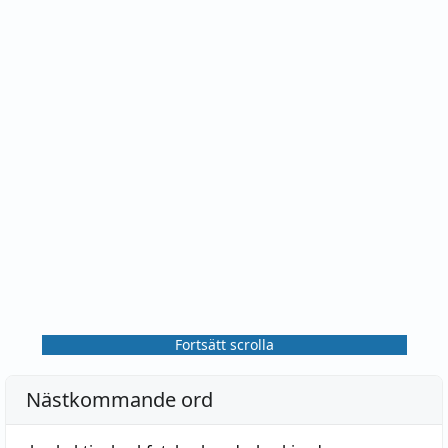
danska
kakel
, kruka (se författare 1600-t.:s svenska
s. 37), ävensom nysvenska potta. Kanske bör
därför den gamla sammanställningen med kruka 1
föredragas.
Fortsätt scrolla
Nästkommande ord