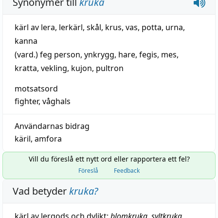
Synonymer till
kruka
kärl av lera
,
lerkärl
,
skål
,
krus
,
vas
,
potta
,
urna
,
kanna
(vard.)
feg person
,
ynkrygg
,
hare
,
fegis
,
mes
,
kratta
,
vekling
,
kujon
,
pultron
motsatsord
fighter
,
våghals
Användarnas bidrag
käril
,
amfora
Vill du föreslå ett nytt ord eller rapportera ett fel?
Föreslå
Feedback
Vad betyder
kruka
?
kärl
av
lergods
och dylikt:
blomkruka
,
syltkruka