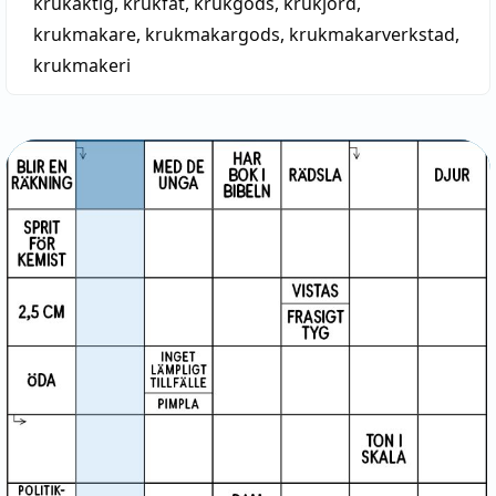
krukaktig
,
krukfat
,
krukgods
,
krukjord
,
krukmakare
,
krukmakargods
,
krukmakarverkstad
,
krukmakeri