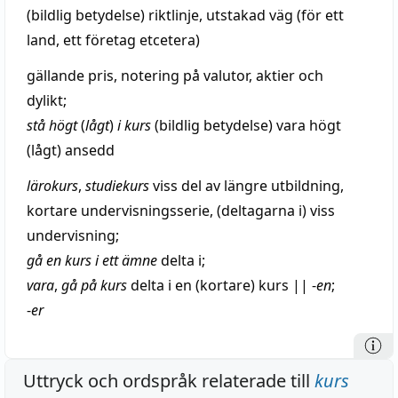
(
bildlig
betydelse)
riktlinje
,
utstakad
väg
(för ett
land
, ett
företag
etcetera)
gällande
pris
,
notering
på valutor,
aktier
och
dylikt;
stå
högt
(
lågt
)
i kurs
(
bildlig
betydelse) vara
högt
(lågt)
ansedd
lärokurs
,
studiekurs
viss del av
längre
utbildning
,
kortare
undervisningsserie, (deltagarna i) viss
undervisning
;
gå en kurs i ett
ämne
delta
i;
vara
,
gå på kurs
delta
i en (kortare) kurs
||
-
en
;
-
er
Uttryck och ordspråk relaterade till
kurs