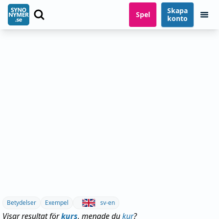
Skapa
Spel
konto
Betydelser
Exempel
sv-en
Visar resultat för
kurs
, menade du
kur
?