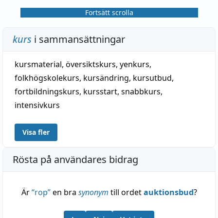
Fortsätt scrolla
kurs
i sammansättningar
kursmaterial
,
översiktskurs
,
yenkurs
,
folkhögskolekurs
,
kursändring
,
kursutbud
,
fortbildningskurs
,
kursstart
,
snabbkurs
,
intensivkurs
Visa fler
Rösta på användares bidrag
Är
“
rop
”
en bra
synonym
till ordet
auktionsbud
?