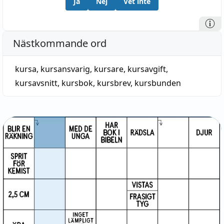
Ja
Nej
Vet inte
Nästkommande ord
kursa
,
kursansvarig
,
kursare
,
kursavgift
,
kursavsnitt
,
kursbok
,
kursbrev
,
kursbunden