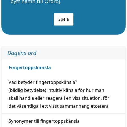
bytt namn till Ordröj.
Spela
Dagens ord
Fingertoppskänsla
Vad betyder
fingertoppskänsla
?
(
bildlig
betydelse)
intuitiv
känsla
för hur man
skall
handla
eller
reagera
i en viss
situation
, för
det väsentliga i ett visst
sammanhang
etcetera
Synonymer till
fingertoppskänsla