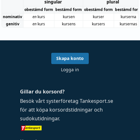
singular
plural
obestämd form
bestämd form
obestämd form
bestämd for
nominativ
en
kurs
kursen
kurser
kurserna
genitiv
en
kurs
kursens
kursers
kursernas
Skapa konto
Logga in
Gillar du korsord?
Besök vårt systerföretag
Tankesport.se
för att köpa
korsordstidningar
och
sudokutidningar
.