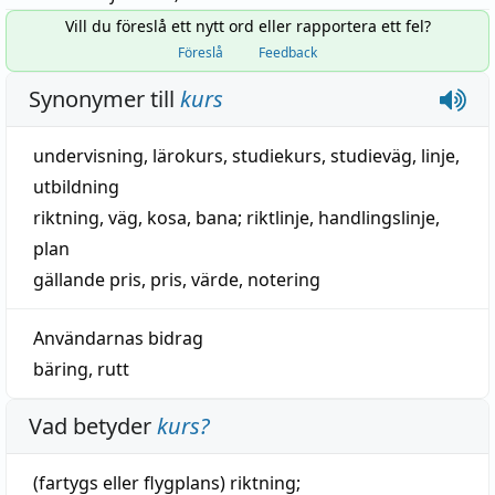
Vill du föreslå ett nytt ord eller rapportera ett fel?
Föreslå
Feedback
Synonymer till
kurs
undervisning
, lärokurs,
studiekurs
,
studieväg
,
linje
,
utbildning
riktning
,
väg
,
kosa
,
bana
;
riktlinje
,
handlingslinje
,
plan
gällande pris
,
pris
,
värde
,
notering
Användarnas bidrag
bäring
,
rutt
Vad betyder
kurs
?
(fartygs eller flygplans)
riktning
;