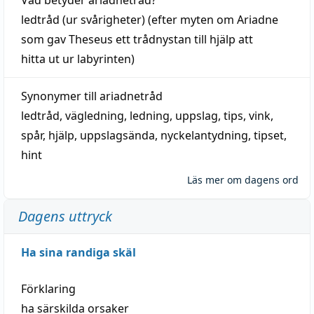
ledtråd
(ur svårigheter) (efter myten om Ariadne
som gav Theseus ett trådnystan till
hjälp
att
hitta
ut ur labyrinten)
Synonymer till
ariadnetråd
ledtråd
,
vägledning
,
ledning
,
uppslag
,
tips
,
vink
,
spår
,
hjälp
,
uppslagsända
, nyckelantydning,
tipset
,
hint
Läs mer om dagens ord
Dagens uttryck
Ha sina randiga skäl
Förklaring
ha särskilda orsaker