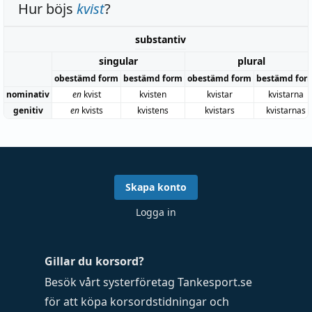
Hur böjs
kvist
?
substantiv
singular
plural
obestämd form
bestämd form
obestämd form
bestämd for
nominativ
en
kvist
kvisten
kvistar
kvistarna
genitiv
en
kvists
kvistens
kvistars
kvistarnas
Skapa konto
Logga in
Gillar du korsord?
Besök vårt systerföretag
Tankesport.se
för att köpa
korsordstidningar
och