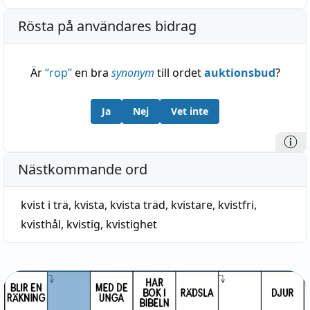
Rösta på användares bidrag
Är
“
rop
”
en bra
synonym
till ordet
auktionsbud
?
Ja
Nej
Vet inte
Nästkommande ord
kvist i trä
,
kvista
,
kvista träd
,
kvistare
,
kvistfri
,
kvisthål
,
kvistig
,
kvistighet