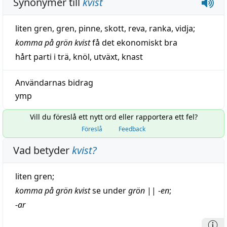
Synonymer till
kvist
liten gren
,
gren
,
pinne
,
skott
,
reva
,
ranka
,
vidja
;
komma på grön kvist
få
det
ekonomiskt
bra
hårt parti i trä
,
knöl
,
utväxt
,
knast
Användarnas bidrag
ymp
Vill du föreslå ett nytt ord eller rapportera ett fel?
Föreslå
Feedback
Vad betyder
kvist
?
liten
gren
;
komma på
grön
kvist
se under
grön
||
-
en
;
-
ar