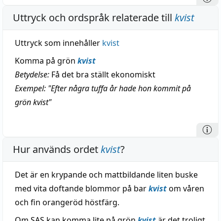
Uttryck och ordspråk relaterade till
kvist
Uttryck som innehåller
kvist
Komma på grön
kvist
Betydelse:
Få det bra ställt ekonomiskt
Exempel: "Efter några tuffa år hade hon kommit på
grön kvist"
Hur används ordet
kvist
?
Det är en krypande och mattbildande liten buske
med vita doftande blommor på bar
kvist
om våren
och fin orangeröd höstfärg.
Om SAS kan komma lite på grön
kvist
är det troligt