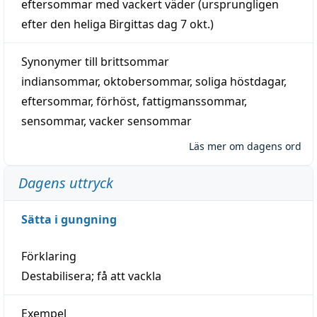
eftersommar
med
vackert
väder
(
ursprungligen
efter den heliga Birgittas
dag
7 okt.)
Synonymer till
brittsommar
indiansommar
,
oktobersommar
,
soliga höstdagar
,
eftersommar
,
förhöst
,
fattigmanssommar
,
sensommar
,
vacker sensommar
Läs mer om dagens ord
Dagens uttryck
Sätta i gungning
Förklaring
Destabilisera; få att vackla
Exempel