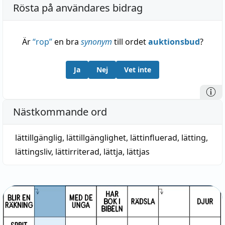
Rösta på användares bidrag
Är
“
rop
”
en bra
synonym
till ordet
auktionsbud
?
Ja
Nej
Vet inte
Nästkommande ord
lättillgänglig
,
lättillgänglighet
,
lättinfluerad
,
lätting
,
lättingsliv
,
lättirriterad
,
lättja
,
lättjas