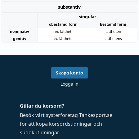
substantiv
singular
obestämd form
bestämd form
nominativ
en
lätthet
lättheten
genitiv
en
lätthets
lätthetens
Skapa konto
Logga in
Gillar du korsord?
Besök vårt systerföretag
Tankesport.se
för att köpa
korsordstidningar
och
sudokutidningar
.