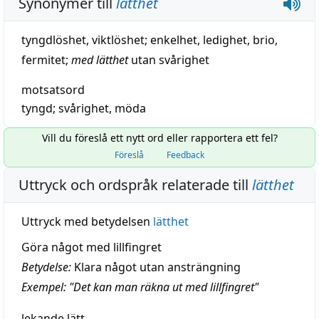
Synonymer till
lätthet
tyngdlöshet
,
viktlöshet
;
enkelhet
,
ledighet
,
brio
,
fermitet
;
med lätthet
utan svårighet
motsatsord
tyngd
;
svårighet
,
möda
Vill du föreslå ett nytt ord eller rapportera ett fel?
Föreslå
Feedback
Uttryck och ordspråk relaterade till
lätthet
Uttryck med betydelsen
lätthet
Göra något med lillfingret
Betydelse:
Klara något utan ansträngning
Exempel: "Det kan man räkna ut med lillfingret"
lekande lätt