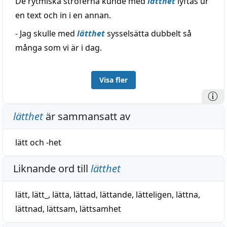
De rytmiska stroferna kunde med
lätthet
lyftas ur
en text och in i en annan.
- Jag skulle med
lätthet
sysselsätta dubbelt så
många som vi är i dag.
Visa fler
lätthet
är sammansatt av
lätt
och
-het
Liknande ord till
lätthet
lätt
,
lätt_
,
lätta
,
lättad
,
lättande
,
lätteligen
,
lättna
,
lättnad
,
lättsam
,
lättsamhet