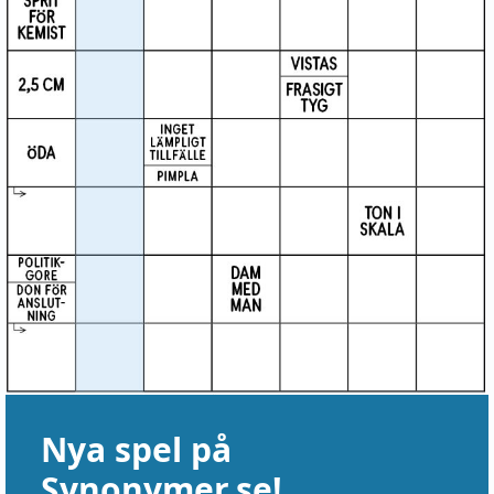
Nya spel på
Synonymer.se!