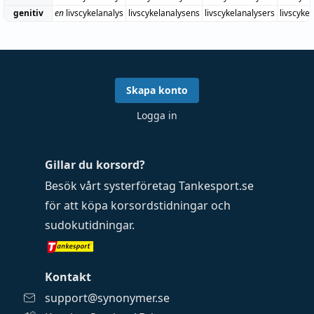
genitiv
en
livscykelanalys
livscykelanalysens
livscykelanalysers
livscyke
Skapa konto
Logga in
Gillar du korsord?
Besök vårt systerföretag
Tankesport.se
för att köpa
korsordstidningar
och
sudokutidningar
.
Kontakt
support@synonymer.se