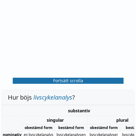
Fortsätt scrolla
Hur böjs
livscykelanalys
?
substantiv
singular
plural
obestämd form
bestämd form
obestämd form
best
nominativ
en
livscykelanalys
livscykelanalysen
livscykelanalyser
livscyke