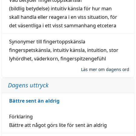
(
bildlig
betydelse)
intuitiv
känsla
för hur man
skall
handla
eller
reagera
i en viss
situation
, för
det väsentliga i ett visst
sammanhang
etcetera
Synonymer till
fingertoppskänsla
fingerspetskänsla
,
intuitiv känsla
,
intuition
,
stor
lyhördhet
,
väderkorn
,
fingerspitzengefühl
Läs mer om dagens ord
Dagens uttryck
Bättre sent än aldrig
Förklaring
Bättre att något görs lite för sent än aldrig