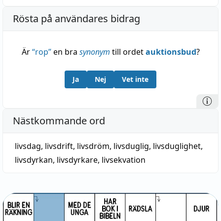
Rösta på användares bidrag
Är
“
rop
”
en bra
synonym
till ordet
auktionsbud
?
Ja
Nej
Vet inte
Nästkommande ord
livsdag
,
livsdrift
,
livsdröm
,
livsduglig
,
livsduglighet
,
livsdyrkan
,
livsdyrkare
,
livsekvation