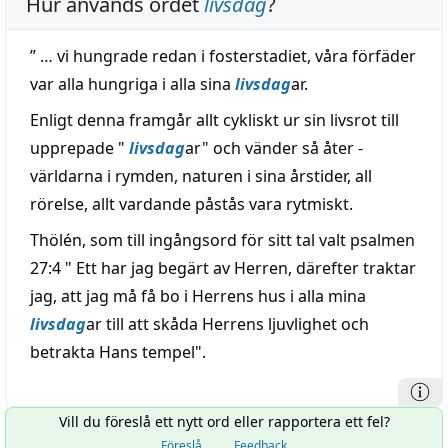
Hur används ordet
livsdag
?
” … vi hungrade redan i fosterstadiet, våra förfäder
var alla hungriga i alla sina
livsdag
ar.
Enligt denna framgår allt cykliskt ur sin livsrot till
upprepade "
livsdag
ar" och vänder så åter -
världarna i rymden, naturen i sina årstider, all
rörelse, allt vardande påstås vara rytmiskt.
Thölén, som till ingångsord för sitt tal valt psalmen
27:4 " Ett har jag begärt av Herren, därefter traktar
jag, att jag må få bo i Herrens hus i alla mina
livsdag
ar till att skåda Herrens ljuvlighet och
betrakta Hans tempel".
Vill du föreslå ett nytt ord eller rapportera ett fel?
Föreslå
Feedback