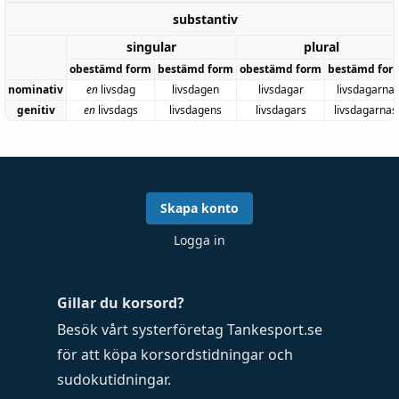
substantiv
singular
plural
obestämd form
bestämd form
obestämd form
bestämd for
nominativ
en
livsdag
livsdagen
livsdagar
livsdagarna
genitiv
en
livsdags
livsdagens
livsdagars
livsdagarnas
Skapa konto
Logga in
Gillar du korsord?
Besök vårt systerföretag
Tankesport.se
för att köpa
korsordstidningar
och
sudokutidningar
.