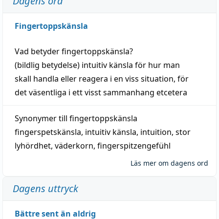
Dagens ord
Fingertoppskänsla
Vad betyder
fingertoppskänsla
?
(
bildlig
betydelse)
intuitiv
känsla
för hur man
skall
handla
eller
reagera
i en viss
situation
, för
det väsentliga i ett visst
sammanhang
etcetera
Synonymer till
fingertoppskänsla
fingerspetskänsla
,
intuitiv känsla
,
intuition
,
stor
lyhördhet
,
väderkorn
,
fingerspitzengefühl
Läs mer om dagens ord
Dagens uttryck
Bättre sent än aldrig