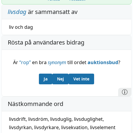
livsdag
är sammansatt av
liv
och
dag
Rösta på användares bidrag
Är
“
rop
”
en bra
synonym
till ordet
auktionsbud
?
Ja
Nej
Vet inte
Nästkommande ord
livsdrift
,
livsdröm
,
livsduglig
,
livsduglighet
,
livsdyrkan
,
livsdyrkare
,
livsekvation
,
livselement