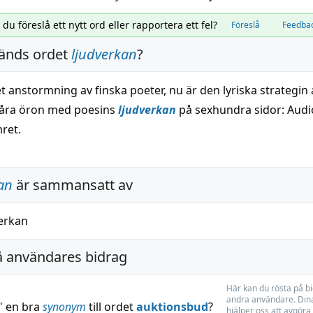
l du föreslå ett nytt ord eller rapportera ett fel?
Föreslå
Feedba
änds ordet
ljudverkan
?
et anstormning av finska poeter, nu är den lyriska strategin 
våra öron med poesins
ljudverkan
på sexhundra sidor: Audio
ret.
an
är sammansatt av
erkan
å användares bidrag
Här kan du rösta på b
andra användare. Dina
”
en bra
synonym
till ordet
auktionsbud
?
hjälper oss att avgöra 