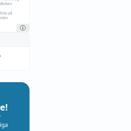
rdboken.
licka på
edan.
,
e!
r
iga