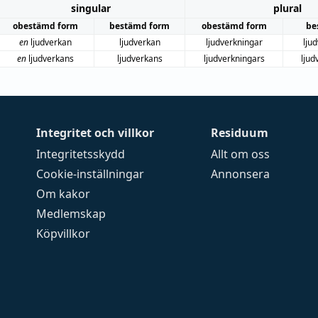
singular
plural
obestämd form
bestämd form
obestämd form
be
en
ljudverkan
ljudverkan
ljudverkningar
lju
en
ljudverkans
ljudverkans
ljudverkningars
ljud
Integritet och villkor
Residuum
Integritetsskydd
Allt om oss
Cookie-inställningar
Annonsera
Om kakor
Medlemskap
Köpvillkor