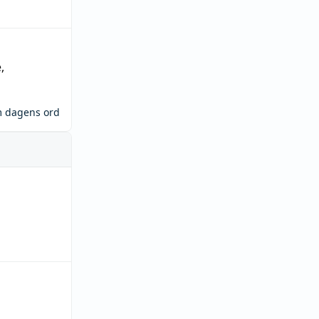
e
,
m dagens ord