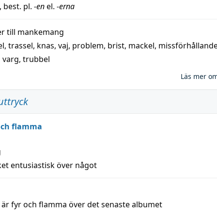
, best. pl.
-en
el.
-erna
 till
mankemang
el
,
trassel
,
knas
,
vaj
,
problem
,
brist
,
mackel
,
missförhålland
,
varg
,
trubbel
Läs mer o
uttryck
 och flamma
g
et entusiastisk över något
a är fyr och flamma över det senaste albumet