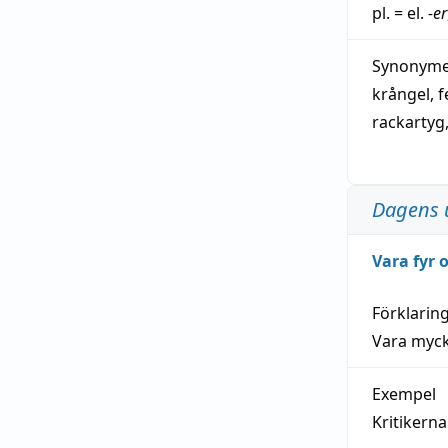
pl. = el.
-er
Synonymer
krångel
,
f
rackartyg
Dagens 
Vara fyr
Förklarin
Vara myck
Exempel
Kritikern