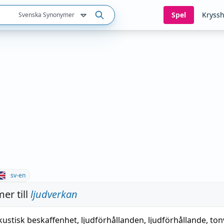
Spel
Kryssh
Svenska Synonymer
sv-en
er till
ljudverkan
kustisk beskaffenhet
,
ljudförhållanden
,
ljudförhållande
,
ton