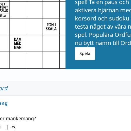
spel! Ta en paus och
aktivera hjärnan me
korsord och sudoku 
testa något av våra 
spel. Populära Ordful
nu bytt namn till Ord
Spela
ord
ang
der
mankemang
?
el
||
-et
;