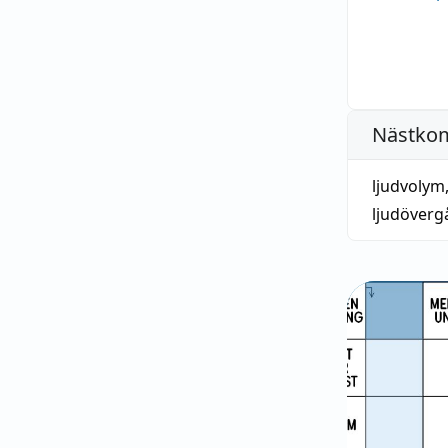
Nästko
ljudvolym
ljudöverg