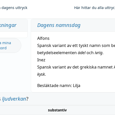
 dagens uttryck
Här hittar du alla uttry
kningar
Dagens namnsdag
Alfons
a mina
Spansk variant av ett tyskt namn som b
kord
betydelseelementen
ädel
och
ivrig
.
Inez
Spansk variant av det grekiska namnet 
kysk
.
Besläktade namn:
Lilja
s
ljudverkan
?
substantiv