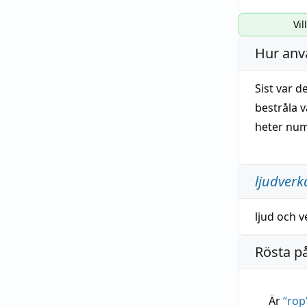
Vil
Hur anv
Sist var d
bestråla 
heter num
ljudverk
ljud
och
v
Rösta p
Är
“
rop