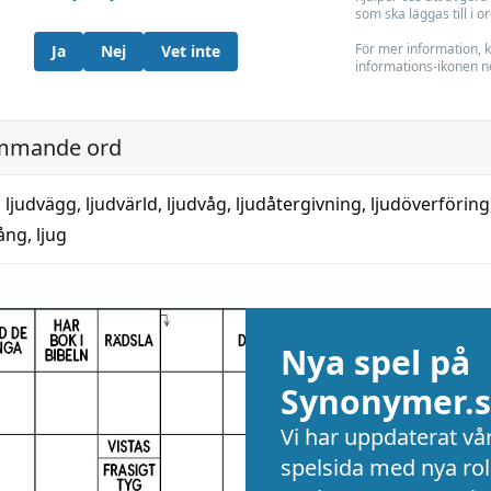
som ska läggas till i o
För mer information, k
Ja
Nej
Vet inte
informations-ikonen n
mmande ord
,
ljudvägg
,
ljudvärld
,
ljudvåg
,
ljudåtergivning
,
ljudöverföring
ång
,
ljug
Nya spel på
Synonymer.s
Vi har uppdaterat vå
spelsida med nya rol