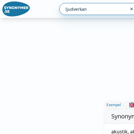
Exempel
Synonym
akustik
,
a