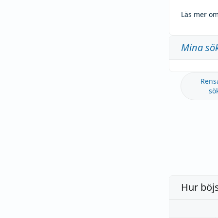
Läs mer om
Mina sö
Rens
sö
Hur böj