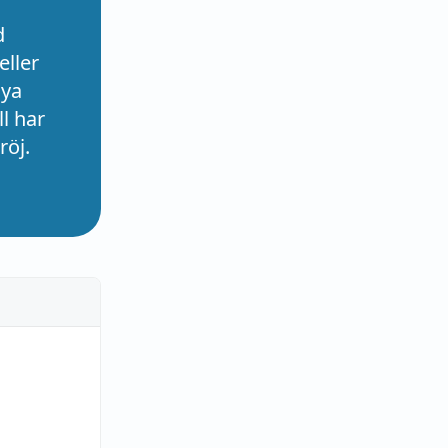
d
eller
nya
l har
röj.