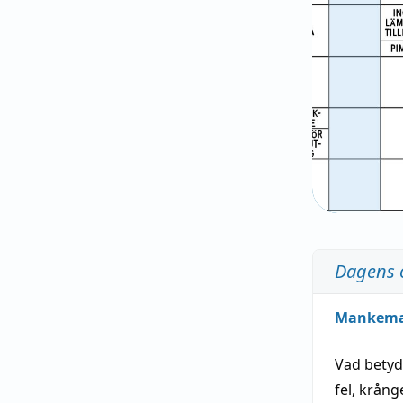
Dagens 
Mankem
Vad bety
fel
,
krång