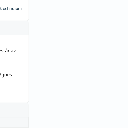
ck och idiom
estår av
Agnes: