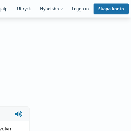
jälp
Uttryck
Nyhetsbrev
Logga in
Skapa konto
volym