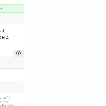
ck
att
ei 2,
idrag från
 röster
vilka bidrag