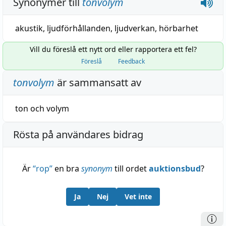
Synonymer till
tonvolym
akustik
,
ljudförhållanden
,
ljudverkan
,
hörbarhet
Vill du föreslå ett nytt ord eller rapportera ett fel?
Föreslå
Feedback
tonvolym
är sammansatt av
ton
och
volym
Rösta på användares bidrag
Är
“
rop
”
en bra
synonym
till ordet
auktionsbud
?
Ja
Nej
Vet inte