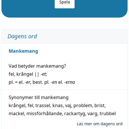
Spela
Dagens ord
Mankemang
Vad betyder
mankemang
?
fel
,
krångel
||
-et
;
pl. = el.
-er
, best. pl.
-en
el.
-erna
Synonymer till
mankemang
krångel
,
fel
,
trassel
,
knas
,
vaj
,
problem
,
brist
,
mackel
,
missförhållande
,
rackartyg
,
varg
,
trubbel
Läs mer om dagens ord