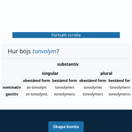
Fortsätt scrolla
Hur böjs
tonvolym
?
substantiv
singular
plural
obestämd form
bestämd form
obestämd form
bestämd for
nominativ
en
tonvolym
tonvolymen
tonvolymer
tonvolymern
genitiv
en
tonvolyms
tonvolymens
tonvolymers
tonvolymerna
Skapa konto