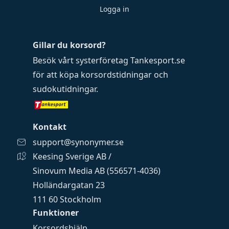
Logga in
Gillar du korsord?
Besök vårt systerföretag
Tankesport.se
för att köpa
korsordstidningar
och
sudokutidningar
.
Kontakt
support@synonymer.se
Keesing Sverige AB /
Sinovum Media AB (556571-4036)
Holländargatan 23
111 60 Stockholm
Funktioner
Korsordshjälp