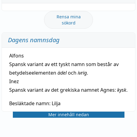
Rensa mina
sökord
Dagens namnsdag
Alfons
Spansk variant av ett tyskt namn som består av
betydelseelementen
ädel
och
ivrig
.
Inez
Spansk variant av det grekiska namnet Agnes:
kysk
.
Besläktade namn:
Lilja
Mer innehåll nedan