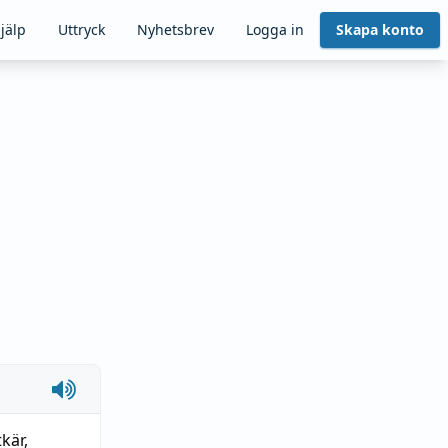
jälp
Uttryck
Nyhetsbrev
Logga in
Skapa konto
kär
,