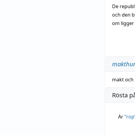
De republ
och den b
om ligger
makthun
makt
och
Rösta p
Är
“
rop