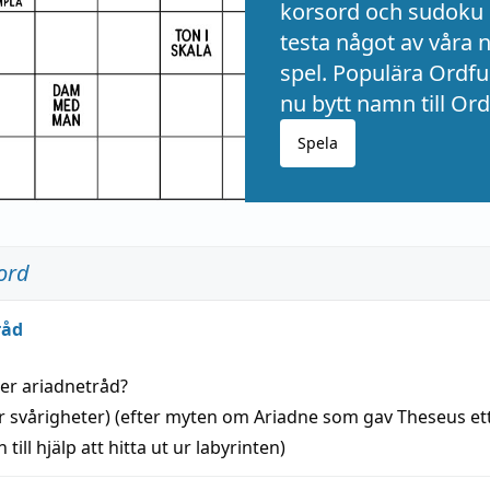
korsord och sudoku 
testa något av våra 
spel. Populära Ordful
nu bytt namn till Ord
Spela
ord
råd
der
ariadnetråd
?
r svårigheter) (efter myten om Ariadne som gav Theseus et
 till
hjälp
att
hitta
ut ur labyrinten)