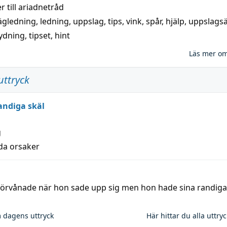
 till
ariadnetråd
ägledning
,
ledning
,
uppslag
,
tips
,
vink
,
spår
,
hjälp
,
uppslags
ydning,
tipset
,
hint
Läs mer o
uttryck
andiga skäl
g
lda orsaker
 förvånade när hon sade upp sig men hon hade sina randiga
 dagens uttryck
Här hittar du alla uttry