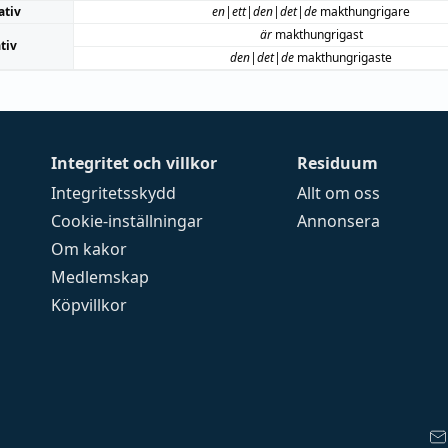
ativ
en|ett|den|det|de
makthungrigare
är
makthungrigast
tiv
den|det|de
makthungrigaste
Integritet och villkor
Residuum
Integritetsskydd
Allt om oss
Cookie-inställningar
Annonsera
Om kakor
Medlemskap
Köpvillkor