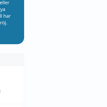
eller
nya
l har
röj.
t