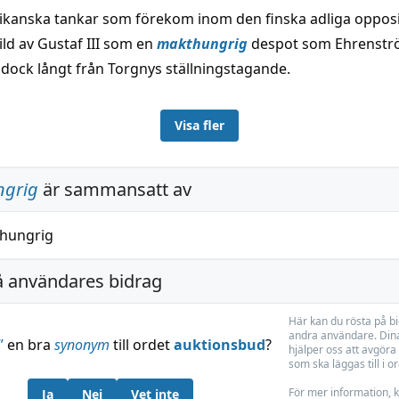
ikanska tankar som förekom inom den finska adliga oppos
ild av Gustaf III som en
makthungrig
despot som Ehrenströ
 dock långt från Torgnys ställningstagande.
Visa fler
grig
är sammansatt av
hungrig
å användares bidrag
Här kan du rösta på b
andra användare. Dina
”
en bra
synonym
till ordet
auktionsbud
?
hjälper oss att avgöra 
som ska läggas till i o
För mer information, k
Ja
Nej
Vet inte