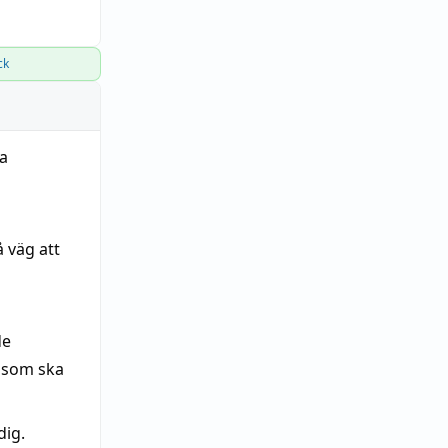
ck
ba
 väg att
de
a som ska
dig.