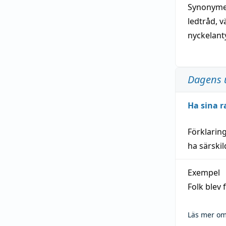
Synonymer
ledtråd
,
v
nyckelant
Dagens 
Ha sina r
Förklarin
ha särski
Exempel
Folk blev
Läs mer om