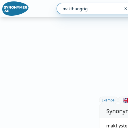
Exempel
Synonym
maktlyste