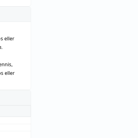
s eller
n
.
nnis,
 eller