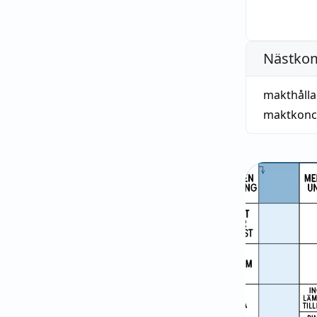
Nästko
makthålla
maktkonc