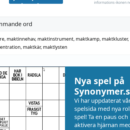
informations-ikonen n
mmande ord
re
,
maktinnehav
,
maktinstrument
,
maktkamp
,
maktkluster
,
entration
,
maktkär
,
maktlysten
Nya spel på
Synonymer.s
Vi har uppdaterat vå
spelsida med nya rol
spel! Ta en paus och
aktivera hjärnan me