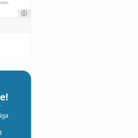
edan.
e!
r
iga
d