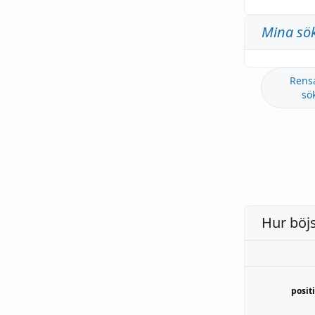
Mina sö
Rens
sö
Hur böj
posit