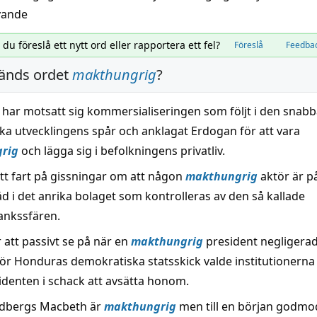
vande
l du föreslå ett nytt ord eller rapportera ett fel?
Föreslå
Feedba
änds ordet
makthungrig
?
a har motsatt sig kommersialiseringen som följt i den snab
a utvecklingens spår och anklagat Erdogan för att vara
rig
och lägga sig i befolkningens privatliv.
ått fart på gissningar om att någon
makthungrig
aktör är på
d i det anrika bolaget som kontrolleras av den så kallade
ankssfären.
ör att passivt se på när en
makthungrig
president negligera
för Honduras demokratiska statsskick valde institutionern
sidenten i schack att avsätta honom.
ndbergs Macbeth är
makthungrig
men till en början godmo