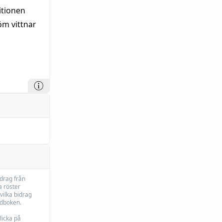
itionen
m vittnar
idrag från
 röster
vilka bidrag
rdboken.
licka på