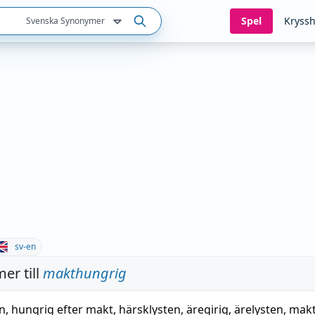
Spel
Kryssh
Svenska Synonymer
sv-en
er till
makthungrig
n
,
hungrig efter makt
,
härsklysten
,
äregirig
,
ärelysten
,
makt