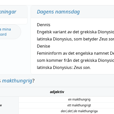
kningar
Dagens namnsdag
Dennis
a mina
Engelsk variant av det grekiska Dionysio
kord
latinska Dionysius, som betyder
Zeus so
Denise
Femininform av det engelska namnet De
som kommer från det grekiska Dionysios
latinska Dionysius:
Zeus son
.
s
makthungrig
?
adjektiv
en
makthungrig
iv
ett
makthungrigt
den|det|de
makthungriga