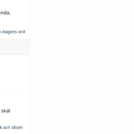
ända
,
m dagens ord
 skäl
ck och idiom