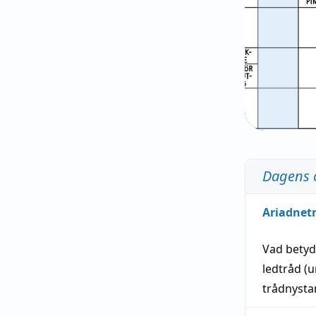
Dagens 
Ariadnet
Vad bety
ledtråd
(u
trådnystan