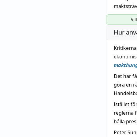
maktsträ
Vil
Hur anv
Kritikern
ekonomisk
makthung
Det har f
göra en rä
Handelsb
Istället f
reglerna 
hålla pre
Peter Su