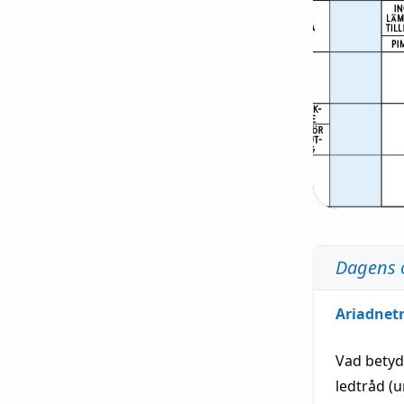
Dagens 
Ariadnet
Vad bety
ledtråd
(u