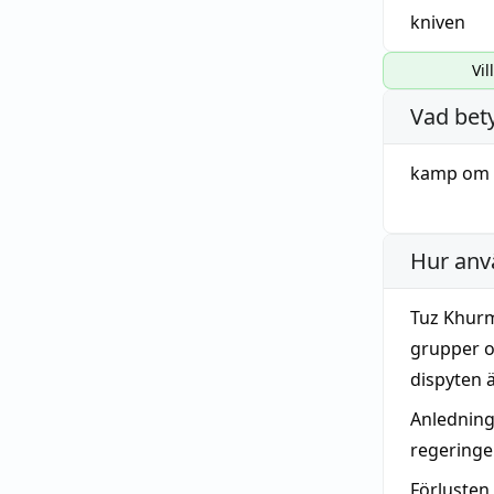
kniven
Vil
Vad bet
kamp
om 
Hur anv
Tuz Khurm
grupper o
dispyten ä
Anledning
regeringe
Förluste