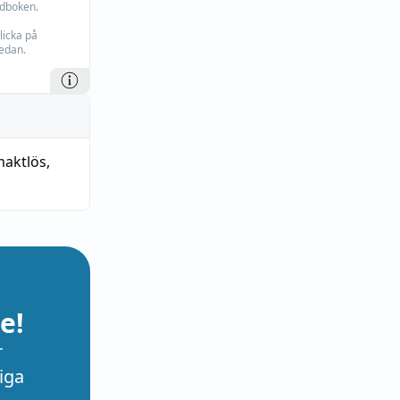
rdboken.
licka på
edan.
aktlös
,
e!
r
iga