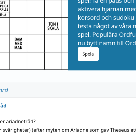
spel! Ta en paus och
aktivera hjärnan me
korsord och sudoku 
testa något av våra 
spel. Populära Ordful
nu bytt namn till Ord
Spela
ord
råd
der
ariadnetråd
?
r svårigheter) (efter myten om Ariadne som gav Theseus et