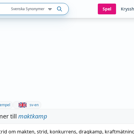
Spel
Kryssh
Svenska Synonymer
empel
sv-en
er till
maktkamp
trid om makten
,
strid
,
konkurrens
,
dragkamp
,
kraftmätnin