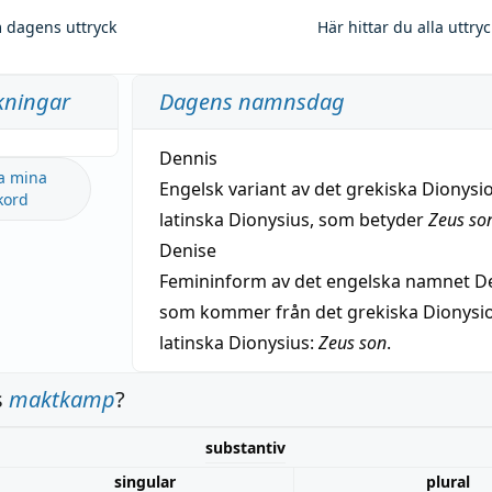
 dagens uttryck
Här hittar du alla uttry
kningar
Dagens namnsdag
Dennis
a mina
Engelsk variant av det grekiska Dionysio
kord
latinska Dionysius, som betyder
Zeus so
Denise
Femininform av det engelska namnet De
som kommer från det grekiska Dionysios
latinska Dionysius:
Zeus son
.
s
maktkamp
?
substantiv
singular
plural