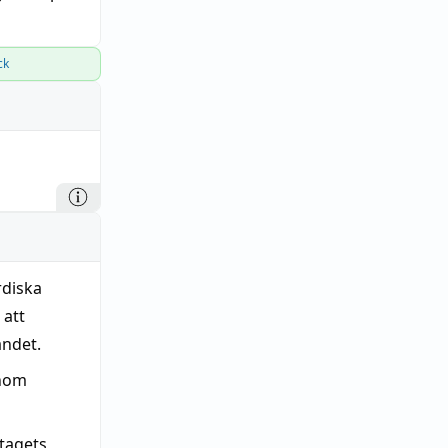
ck
rdiska
 att
andet.
inom
tagets