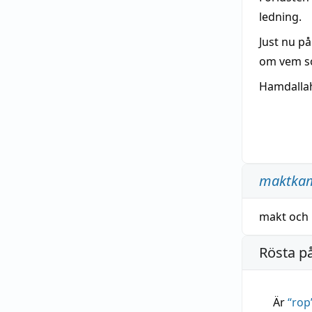
ledning.
Just nu p
om vem so
Hamdallah
maktka
makt
och
Rösta p
Är
“
rop