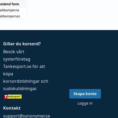
estämd form
aktkamperna
ktkampernas
Gillar du korsord?
Besök vårt
systerföretag
Tankesport.se
för att
köpa
korsordstidningar
och
sudokutidningar
.
Skapa konto
Logga in
Kontakt
support@synonymer.se