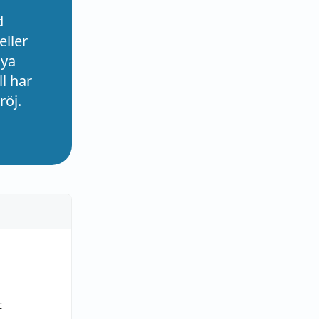
d
eller
nya
l har
röj.
t