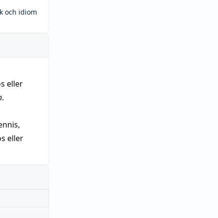
ck och idiom
s eller
n
.
nnis,
 eller