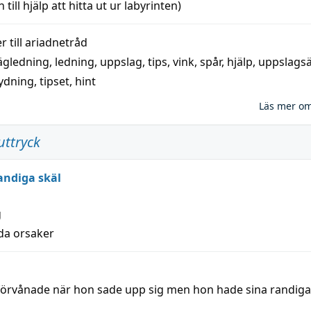
 till
hjälp
att
hitta
ut ur labyrinten)
 till
ariadnetråd
ägledning
,
ledning
,
uppslag
,
tips
,
vink
,
spår
,
hjälp
,
uppslags
ydning,
tipset
,
hint
Läs mer o
uttryck
andiga skäl
g
lda orsaker
 förvånade när hon sade upp sig men hon hade sina randiga