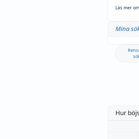
Läs mer om
Mina sö
Rens
sö
Hur böj