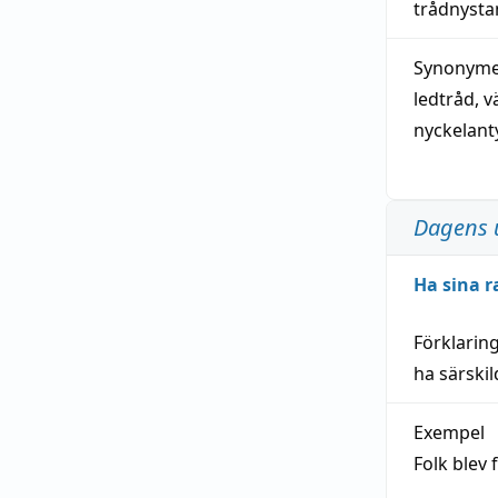
trådnystan
Synonymer
ledtråd
,
v
nyckelant
Dagens 
Ha sina r
Förklarin
ha särski
Exempel
Folk blev