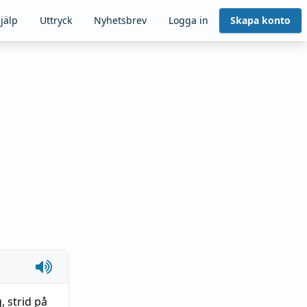
jälp
Uttryck
Nyhetsbrev
Logga in
Skapa konto
g
,
strid på