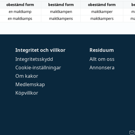
obestämd form
bestämd form
obestämd form
b
en
maktkamp
maktkampen
maktkamper
m
en
maktkamps
maktkampens
maktkampers
ma
Integritet och villkor
Residuum
Integritetsskydd
Allt om oss
Cookie-inställningar
Annonsera
Om kakor
Medlemskap
Köpvillkor