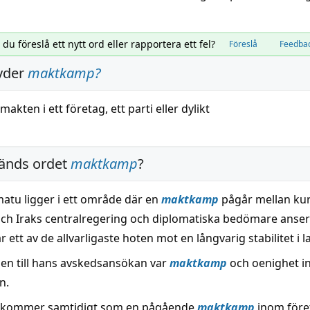
l du föreslå ett nytt ord eller rapportera ett fel?
Föreslå
Feedba
yder
maktkamp
?
makten i ett
företag
, ett
parti
eller dylikt
änds ordet
maktkamp
?
atu ligger i ett område där en
maktkamp
pågår mellan ku
ch Iraks centralregering och diplomatiska bedömare anser
r ett av de allvarligaste hoten mot en långvarig stabilitet i l
en till hans avskedsansökan var
maktkamp
och oenighet 
n.
n kommer samtidigt som en pågående
maktkamp
inom före