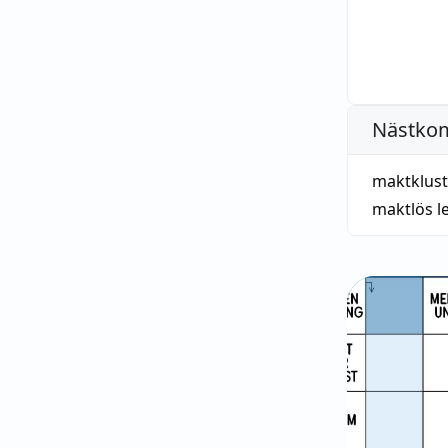
Nästko
maktklust
maktlös l