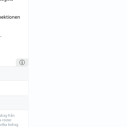
pektionen
.
idrag från
 röster
vilka bidrag