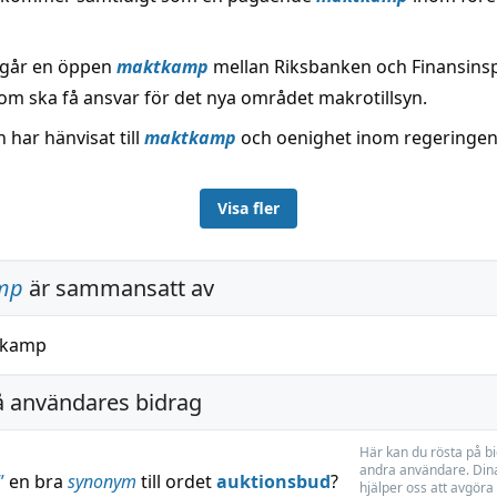
ågår en öppen
maktkamp
mellan Riksbanken och Finansins
m ska få ansvar för det nya området makrotillsyn.
 har hänvisat till
maktkamp
och oenighet inom regeringen
Visa fler
mp
är sammansatt av
kamp
å användares bidrag
Här kan du rösta på b
andra användare. Dina
”
en bra
synonym
till ordet
auktionsbud
?
hjälper oss att avgöra 