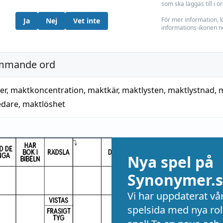
som ska läggas till i o
För mer information, k
Ja
Nej
Vet inte
informations-ikonen n
mmande ord
er
,
maktkoncentration
,
maktkär
,
maktlysten
,
maktlystnad
,
m
edare
,
maktlöshet
Nya spel på
Synonymer.s
Vi har uppdaterat vå
spelsida med nya rol