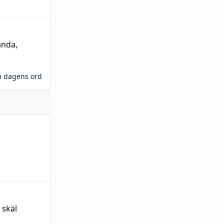
ända
,
m dagens ord
 skäl