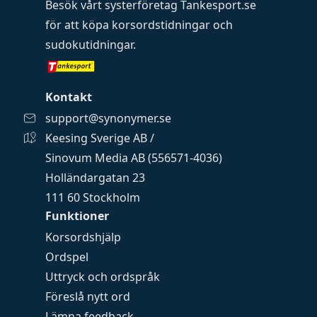
Besök vårt systerföretag
Tankesport.se
för att köpa
korsordstidningar
och
sudokutidningar
.
Kontakt
support@synonymer.se
Keesing Sverige AB /
Sinovum Media AB (556571-4036)
Holländargatan 23
111 60 Stockholm
Funktioner
Korsordshjälp
Ordspel
Uttryck och ordspråk
Föreslå nytt ord
Lämna feedback