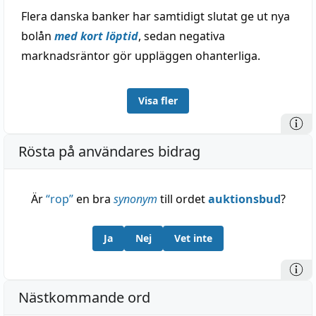
Flera danska banker har samtidigt slutat ge ut nya
bolån
med kort löptid
, sedan negativa
marknadsräntor gör uppläggen ohanterliga.
Visa fler
Rösta på användares bidrag
Är
“
rop
”
en bra
synonym
till ordet
auktionsbud
?
Ja
Nej
Vet inte
Nästkommande ord