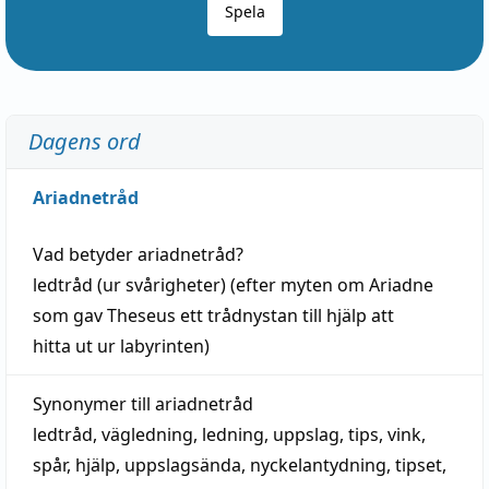
Spela
Dagens ord
Ariadnetråd
Vad betyder
ariadnetråd
?
ledtråd
(ur svårigheter) (efter myten om Ariadne
som gav Theseus ett trådnystan till
hjälp
att
hitta
ut ur labyrinten)
Synonymer till
ariadnetråd
ledtråd
,
vägledning
,
ledning
,
uppslag
,
tips
,
vink
,
spår
,
hjälp
,
uppslagsända
, nyckelantydning,
tipset
,