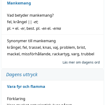
Mankemang
Vad betyder
mankemang
?
fel
,
krångel
||
-et
;
pl. = el.
-er
, best. pl.
-en
el.
-erna
Synonymer till
mankemang
krångel
,
fel
,
trassel
,
knas
,
vaj
,
problem
,
brist
,
mackel
,
missförhållande
,
rackartyg
,
varg
,
trubbel
Läs mer om dagens ord
Dagens uttryck
Vara fyr och flamma
Förklaring