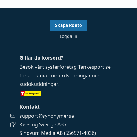
Skapa konto
Logga in
Gillar du korsord?
Besök vårt systerföretag
Tankesport.se
för att köpa
korsordstidningar
och
sudokutidningar
.
Kontakt
support@synonymer.se
Keesing Sverige AB /
Sinovum Media AB (556571-4036)