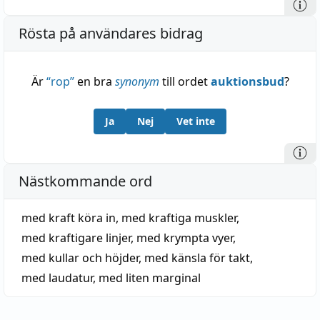
Rösta på användares bidrag
Är
“
rop
”
en bra
synonym
till ordet
auktionsbud
?
Ja
Nej
Vet inte
Nästkommande ord
med kraft köra in
,
med kraftiga muskler
,
med kraftigare linjer
,
med krympta vyer
,
med kullar och höjder
,
med känsla för takt
,
med laudatur
,
med liten marginal