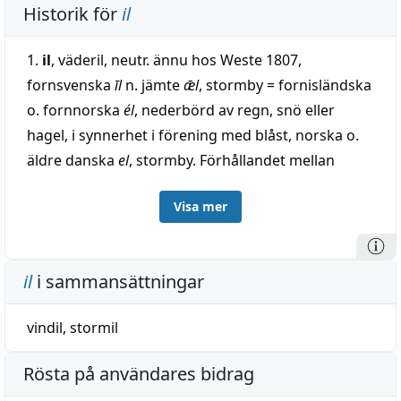
Historik för
il
1.
il
, väderil, neutr. ännu hos Weste 1807,
fornsvenska
īl
n. jämte
ǣl
, stormby = fornisländska
o. fornnorska
él
, nederbörd av regn, snö eller
hagel, i synnerhet i förening med blåst, norska o.
äldre danska
el
, stormby. Förhållandet mellan
formerna med
ī
o.
ē (ǣ)
är oklart; jämför (?)
Visa mer
fil(bunke) o. fornisländska o. fornnorska
þél
.
Mycket osäkra o delvis formellt betänkliga
tolkningsförslag; knappast, såsom numera
il
i sammansättningar
stundom antages, till ila 2. Jämför under jul.
vindil
,
stormil
2.
il
f. (dial.), fotblad, fotsula, Dalarna =
fornsvenska, fornisländska o. fornnorska, norska,
Rösta på användares bidrag
danska dialekt, av urnordiska
*iljō-
, motsvarande