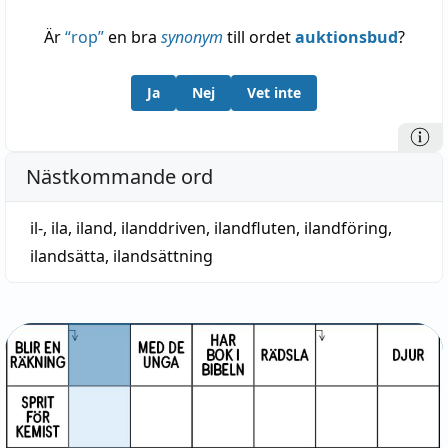
anglosaxiska
ile
m. detsamma, jämför
medellågtyska
ele
jämte
elde
,
elt
, hård hud på
Är
“
rop
”
en bra
synonym
till ordet
auktionsbud
?
händer o. fötter; väl ytterst av en urgermanska
konsonantstam
*iliþ
. — Härtill med dimin.-suff.
-k
:
Ja
Nej
Vet inte
fornisländska o. fornnorska
ilké
m., fotsula, norska
ilk(e)
. — För övrigt dunkelt
Nästkommande ord
il-
,
ila
,
iland
,
ilanddriven
,
ilandfluten
,
ilandföring
,
ilandsätta
,
ilandsättning