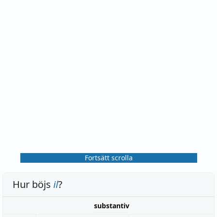
Fortsätt scrolla
Hur böjs
il
?
substantiv