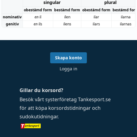
singular
plural
obestämd form
bestämd form
obestämd form
bestämd for
nominativ
en
il
ilen
ilar
ilarna
genitiv
en
ils
ilens
ilars
ilarnas
Skapa konto
Logga in
Gillar du korsord?
Besök vårt systerföretag
Tankesport.se
för att köpa
korsordstidningar
och
sudokutidningar
.