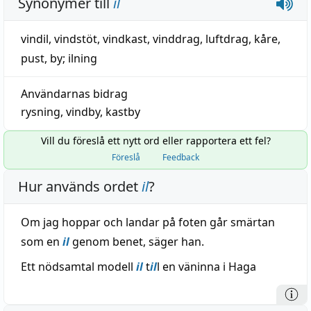
Synonymer till
il
vindil
,
vindstöt
,
vindkast
,
vinddrag
,
luftdrag
,
kåre
,
pust
,
by
;
ilning
Användarnas bidrag
rysning
,
vindby
,
kastby
Vill du föreslå ett nytt ord eller rapportera ett fel?
Föreslå
Feedback
Hur används ordet
il
?
Om jag hoppar och landar på foten går smärtan
som en
il
genom benet, säger han.
Ett nödsamtal modell
il
t
il
l en väninna i Haga