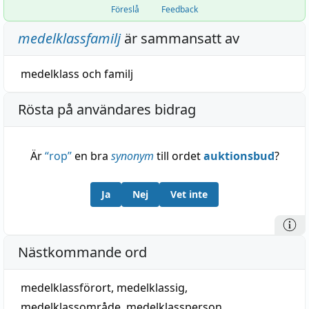
Föreslå
Feedback
medelklassfamilj
är sammansatt av
medelklass
och
familj
Rösta på användares bidrag
Är
“
rop
”
en bra
synonym
till ordet
auktionsbud
?
Ja
Nej
Vet inte
Nästkommande ord
medelklassförort
,
medelklassig
,
medelklassområde
,
medelklassperson
,