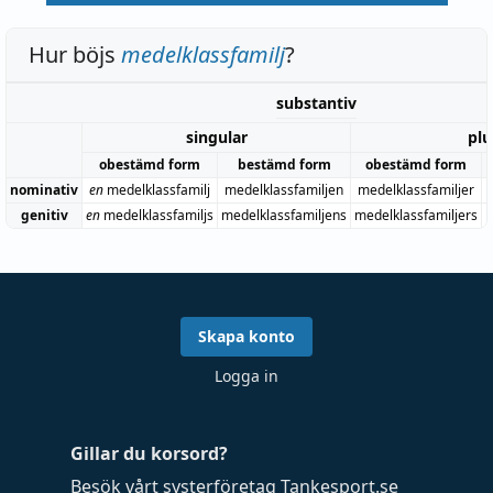
Hur böjs
medelklassfamilj
?
substantiv
singular
plu
obestämd form
bestämd form
obestämd form
nominativ
en
medelklassfamilj
medelklassfamiljen
medelklassfamiljer
genitiv
en
medelklassfamiljs
medelklassfamiljens
medelklassfamiljers
m
Skapa konto
Logga in
Gillar du korsord?
Besök vårt systerföretag
Tankesport.se