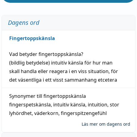
Dagens ord
Fingertoppskänsla
Vad betyder
fingertoppskänsla
?
(
bildlig
betydelse)
intuitiv
känsla
för hur man
skall
handla
eller
reagera
i en viss
situation
, för
det väsentliga i ett visst
sammanhang
etcetera
Synonymer till
fingertoppskänsla
fingerspetskänsla
,
intuitiv känsla
,
intuition
,
stor
lyhördhet
,
väderkorn
,
fingerspitzengefühl
Läs mer om dagens ord