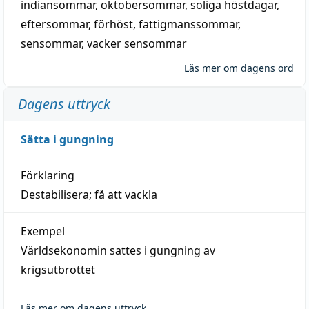
indiansommar
,
oktobersommar
,
soliga höstdagar
,
eftersommar
,
förhöst
,
fattigmanssommar
,
sensommar
,
vacker sensommar
Läs mer om dagens ord
Dagens uttryck
Sätta i gungning
Förklaring
Destabilisera; få att vackla
Exempel
Världsekonomin sattes i gungning av
krigsutbrottet
Läs mer om dagens uttryck