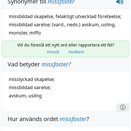
Synonymer till
missfoster
missbildad skapelse
,
felaktigt utvecklad företeelse
;
missbildad varelse
; (vard., neds.)
avskum
,
usling
,
monster
,
miffo
Vill du föreslå ett nytt ord eller rapportera ett fel?
Föreslå
Feedback
Vad betyder
missfoster
?
misslyckad
skapelse
;
missbildad
varelse
;
avskum
,
usling
Hur används ordet
missfoster
?