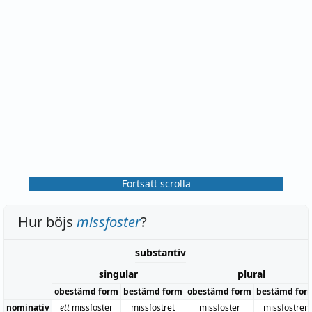
Fortsätt scrolla
Hur böjs
missfoster
?
substantiv
singular
plural
obestämd form
bestämd form
obestämd form
bestämd for
nominativ
ett
missfoster
missfostret
missfoster
missfostren