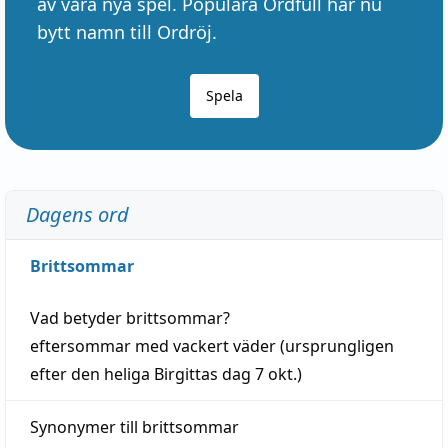
av våra nya spel. Populära Ordfull har nu
bytt namn till Ordröj.
Spela
Dagens ord
Brittsommar
Vad betyder
brittsommar
?
eftersommar
med
vackert
väder
(
ursprungligen
efter den heliga Birgittas
dag
7 okt.)
Synonymer till
brittsommar