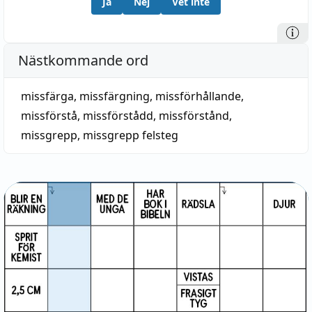
Ja
Nej
Vet inte
Nästkommande ord
missfärga
,
missfärgning
,
missförhållande
,
missförstå
,
missförstådd
,
missförstånd
,
missgrepp
,
missgrepp felsteg