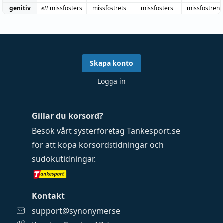
genitiv
ett
missfosters
missfostrets
missfosters
missfostrens
Skapa konto
Logga in
Gillar du korsord?
Besök vårt systerföretag
Tankesport.se
för att köpa
korsordstidningar
och
sudokutidningar
.
Kontakt
support@synonymer.se