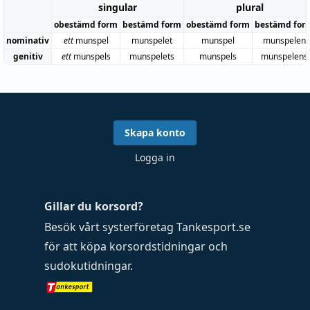
singular
plural
obestämd form
bestämd form
obestämd form
bestämd for
nominativ
ett
munspel
munspelet
munspel
munspelen
genitiv
ett
munspels
munspelets
munspels
munspelens
Skapa konto
Logga in
Gillar du korsord?
Besök vårt systerföretag
Tankesport.se
för att köpa
korsordstidningar
och
sudokutidningar
.