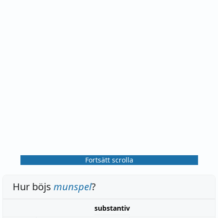
Fortsätt scrolla
Hur böjs
munspel
?
substantiv