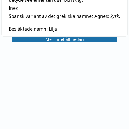
Inez
Spansk variant av det grekiska namnet Agnes:
kysk
.
Besläktade namn:
Lilja
Mer innehåll nedan