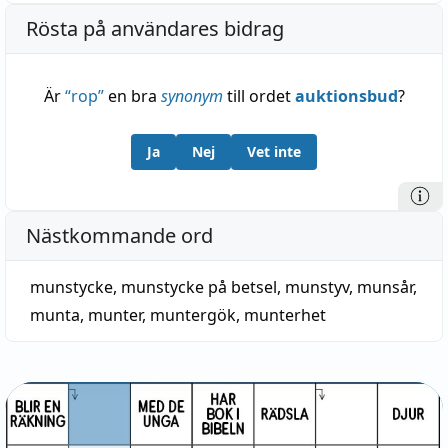
Rösta på användares bidrag
Är
“
rop
”
en bra
synonym
till ordet
auktionsbud
?
Ja
Nej
Vet inte
Nästkommande ord
munstycke
,
munstycke på betsel
,
munstyv
,
munsår
,
munta
,
munter
,
muntergök
,
munterhet