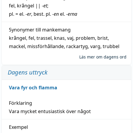
fel
,
krångel
||
-et
;
pl. = el.
-er
, best. pl.
-en
el.
-erna
Synonymer till
mankemang
krångel
,
fel
,
trassel
,
knas
,
vaj
,
problem
,
brist
,
mackel
,
missförhållande
,
rackartyg
,
varg
,
trubbel
Läs mer om dagens ord
Dagens uttryck
Vara fyr och flamma
Förklaring
Vara mycket entusiastisk över något
Exempel