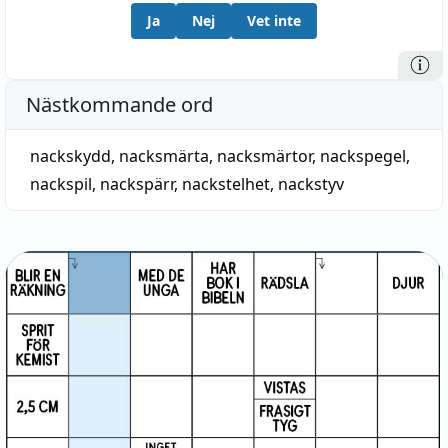
Ja
Nej
Vet inte
Nästkommande ord
nackskydd
,
nacksmärta
,
nacksmärtor
,
nackspegel
,
nackspil
,
nackspärr
,
nackstelhet
,
nackstyv