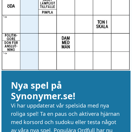
Nya spel på
Synonymer.se!
Vi har uppdaterat vår spelsida med nya
roliga spel! Ta en paus och aktivera hjärnan
med korsord och sudoku eller testa något
av våra nya spel. Populära Ordfull har nu