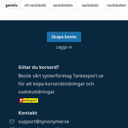
genitiv
ett
nackskotts
nackskottets
nackskotts
nackskottens
Skapa konto
Logga in
Gillar du korsord?
Besök vårt systerföretag
Tankesport.se
för att köpa
korsordstidningar
och
sudokutidningar
.
Kontakt
support@synonymer.se