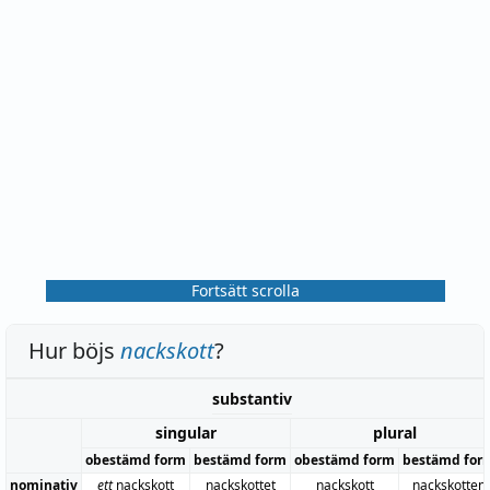
Fortsätt scrolla
Hur böjs
nackskott
?
substantiv
singular
plural
obestämd form
bestämd form
obestämd form
bestämd for
nominativ
ett
nackskott
nackskottet
nackskott
nackskotten