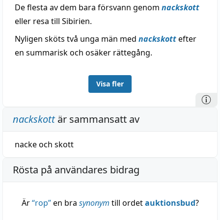
De flesta av dem bara försvann genom
nackskott
eller resa till Sibirien.
Nyligen sköts två unga män med
nackskott
efter
en summarisk och osäker rättegång.
Visa fler
nackskott
är sammansatt av
nacke
och
skott
Rösta på användares bidrag
Är
“
rop
”
en bra
synonym
till ordet
auktionsbud
?