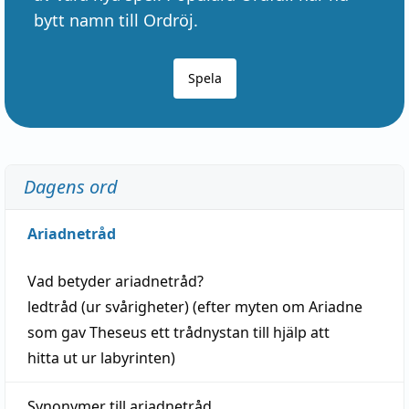
bytt namn till Ordröj.
Spela
Dagens ord
Ariadnetråd
Vad betyder
ariadnetråd
?
ledtråd
(ur svårigheter) (efter myten om Ariadne
som gav Theseus ett trådnystan till
hjälp
att
hitta
ut ur labyrinten)
Synonymer till
ariadnetråd