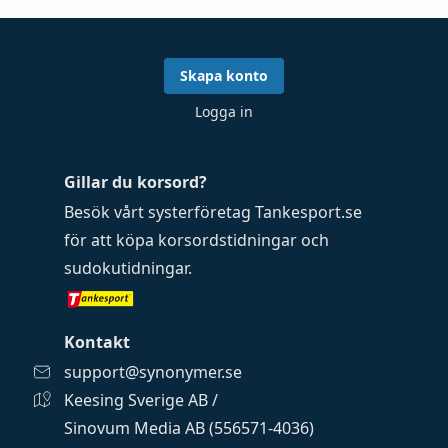
Skapa konto
Logga in
Gillar du korsord?
Besök vårt systerföretag
Tankesport.se
för att köpa
korsordstidningar
och
sudokutidningar
.
Kontakt
support@synonymer.se
Keesing Sverige AB /
Sinovum Media AB (556571-4036)