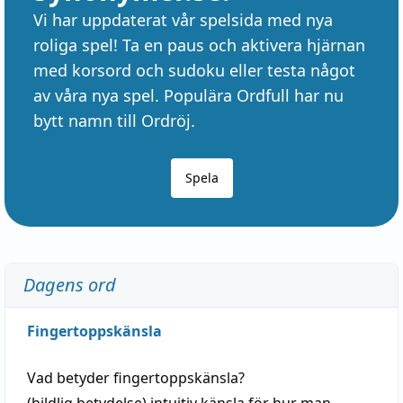
Vi har uppdaterat vår spelsida med nya
roliga spel! Ta en paus och aktivera hjärnan
med korsord och sudoku eller testa något
av våra nya spel. Populära Ordfull har nu
bytt namn till Ordröj.
Spela
Dagens ord
Fingertoppskänsla
Vad betyder
fingertoppskänsla
?
(
bildlig
betydelse)
intuitiv
känsla
för hur man