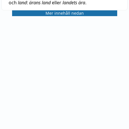
och
land
:
ärans land
eller
landets ära
.
Mer innehåll nedan