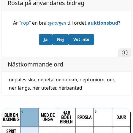
Rösta på användares bidrag
Är
“
rop
”
en bra
synonym
till ordet
auktionsbud
?
Ja
Nej
Vet inte
Nästkommande ord
nepalesiska
,
nepeta
,
nepotism
,
neptunium
,
ner
,
ner längs
,
ner utefter
,
nerbantad