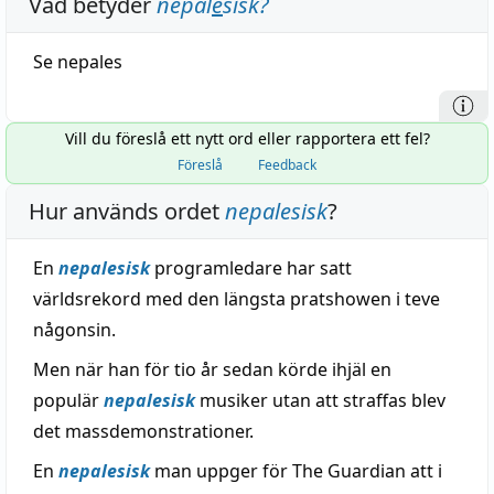
Vad betyder
nepal
e
sisk
?
Se
nepales
Vill du föreslå ett nytt ord eller rapportera ett fel?
Föreslå
Feedback
Hur används ordet
nepalesisk
?
En
nepalesisk
programledare har satt
världsrekord med den längsta pratshowen i teve
någonsin.
Men när han för tio år sedan körde ihjäl en
populär
nepalesisk
musiker utan att straffas blev
det massdemonstrationer.
En
nepalesisk
man uppger för The Guardian att i