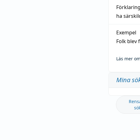
Förklarin
ha särski
Exempel
Folk blev
Läs mer om
Mina sö
Rens
sö