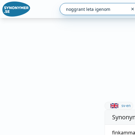
sv-en
Synonym
finkamm