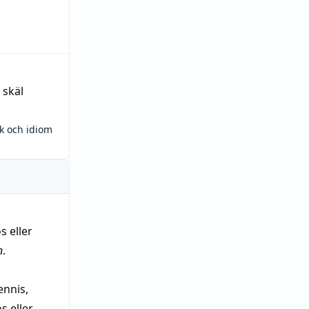
 skäl
ck och idiom
s eller
n
.
nnis,
 eller