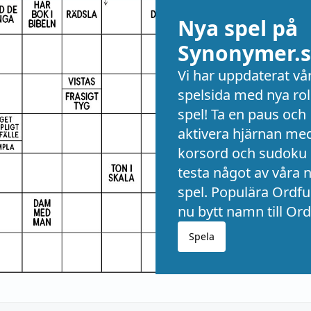
Nya spel på
Synonymer.s
Vi har uppdaterat vå
spelsida med nya rol
spel! Ta en paus och
aktivera hjärnan me
korsord och sudoku 
testa något av våra 
spel. Populära Ordful
nu bytt namn till Ord
Spela