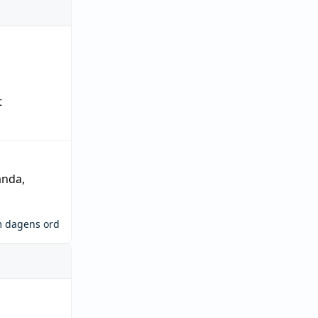
t
ända
,
m dagens ord