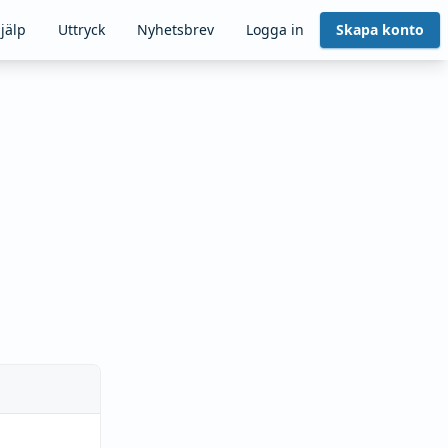
jälp
Uttryck
Nyhetsbrev
Logga in
Skapa konto