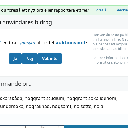
l du föreslå ett nytt ord eller rapportera ett fel?
Föreslå
Feedba
å användares bidrag
Här kan du rösta på b
andra användare. Dina
”
en bra
synonym
till ordet
auktionsbud
?
hjälper oss att avgöra 
som ska läggas till i o
För mer information, k
Ja
Nej
Vet inte
informations-ikonen n
mmande ord
 skärskåda
,
noggrant studium
,
noggrant söka igenom
,
 undersöka
,
nogräknad
,
nogsamt
,
noisette
,
noja