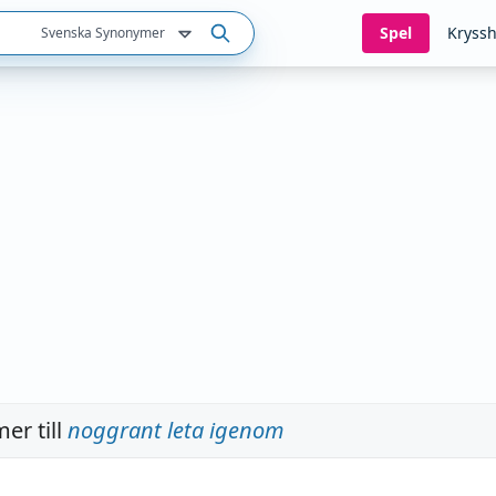
Spel
Kryssh
Svenska Synonymer
er till
noggrant leta igenom
a