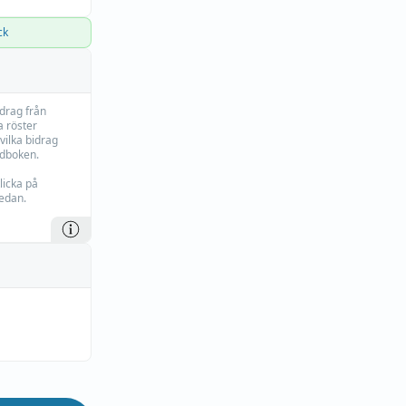
ck
idrag från
 röster
vilka bidrag
rdboken.
licka på
edan.