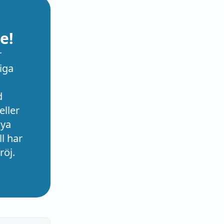
e!
r
iga
d
eller
nya
l har
röj.