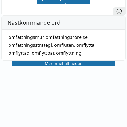
Nästkommande ord
omfattningsmur
,
omfattningsrörelse
,
omfattningsstrategi
,
omfluten
,
omflytta
,
omflyttad
,
omflyttbar
,
omflyttning
Mer innehåll nedan