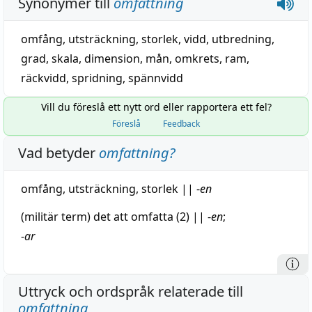
Synonymer till
omfattning
omfång
,
utsträckning
,
storlek
,
vidd
,
utbredning
,
grad
,
skala
,
dimension
,
mån
,
omkrets
,
ram
,
räckvidd
,
spridning
,
spännvidd
Vill du föreslå ett nytt ord eller rapportera ett fel?
Föreslå
Feedback
Vad betyder
omfattning
?
omfång
,
utsträckning
,
storlek
||
-
en
(
militär
term) det att
omfatta
(2)
||
-
en
;
-
ar
Uttryck och ordspråk relaterade till
omfattning