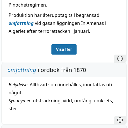
Pinochetregimen.
Produktion har återupptagits i begränsad
omfattning
vid gasanläggningen In Amenas i
Algeriet efter terrorattacken i januari.
Visa fler
omfattning
i ordbok från 1870
Betydelse:
Allthvad som innehålles, innefattas uti
något-
Synonymer:
utsträckning
,
vidd
,
omfång
,
omkrets
,
sfer