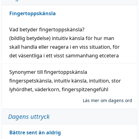
Fingertoppskänsla
Vad betyder
fingertoppskänsla
?
(
bildlig
betydelse)
intuitiv
känsla
för hur man
skall
handla
eller
reagera
i en viss
situation
, för
det väsentliga i ett visst
sammanhang
etcetera
Synonymer till
fingertoppskänsla
fingerspetskänsla
,
intuitiv känsla
,
intuition
,
stor
lyhördhet
,
väderkorn
,
fingerspitzengefühl
Läs mer om dagens ord
Dagens uttryck
Bättre sent än aldrig