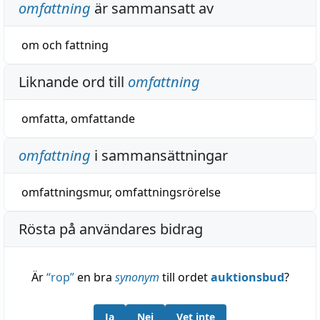
omfattning
är sammansatt av
om
och
fattning
Liknande ord till
omfattning
omfatta
,
omfattande
omfattning
i sammansättningar
omfattningsmur
,
omfattningsrörelse
Rösta på användares bidrag
Är
“
rop
”
en bra
synonym
till ordet
auktionsbud
?
Ja
Nej
Vet inte