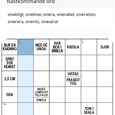
Nästkommande ord
onekligt
,
oneliner
,
onera
,
onerabel
,
oneration
,
onerera
,
onerös
,
oneutral