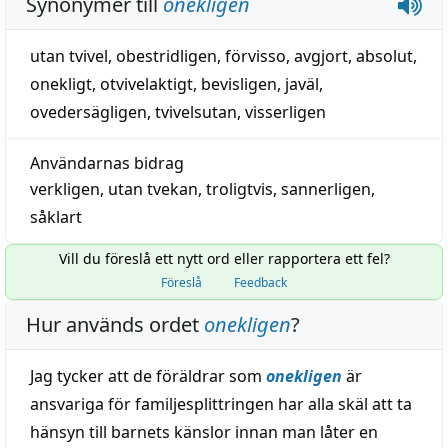
Synonymer till
onekligen
utan tvivel
,
obestridligen
,
förvisso
,
avgjort
,
absolut
,
onekligt
,
otvivelaktigt
,
bevisligen
,
javäl
,
ovedersägligen
,
tvivelsutan
,
visserligen
Användarnas bidrag
verkligen
,
utan tvekan
,
troligtvis
,
sannerligen
,
såklart
Vill du föreslå ett nytt ord eller rapportera ett fel?
Föreslå
Feedback
Hur används ordet
onekligen
?
Jag tycker att de föräldrar som
onekligen
är
ansvariga för familjesplittringen har alla skäl att ta
hänsyn till barnets känslor innan man låter en