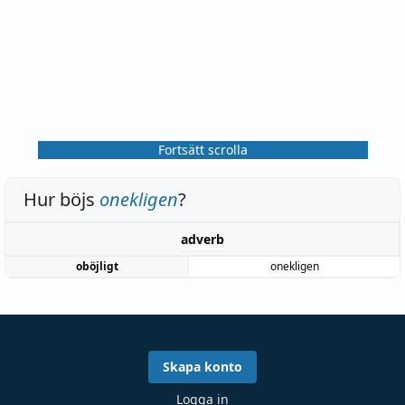
Fortsätt scrolla
Hur böjs
onekligen
?
adverb
oböjligt
onekligen
Skapa konto
Logga in