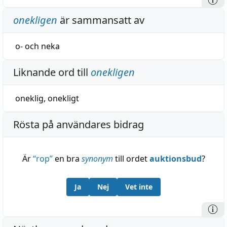
onekligen
är sammansatt av
o-
och
neka
Liknande ord till
onekligen
oneklig
,
onekligt
Rösta på användares bidrag
Är
“
rop
”
en bra
synonym
till ordet
auktionsbud
?
Ja
Nej
Vet inte