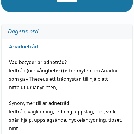
Dagens ord
Ariadnetråd
Vad betyder
ariadnetråd
?
ledtråd
(ur svårigheter) (efter myten om Ariadne
som gav Theseus ett trådnystan till
hjälp
att
hitta
ut ur labyrinten)
Synonymer till
ariadnetråd
ledtråd
,
vägledning
,
ledning
,
uppslag
,
tips
,
vink
,
spår
,
hjälp
,
uppslagsända
, nyckelantydning,
tipset
,
hint