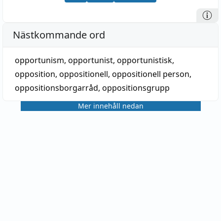
Nästkommande ord
opportunism
,
opportunist
,
opportunistisk
,
opposition
,
oppositionell
,
oppositionell person
,
oppositionsborgarråd
,
oppositionsgrupp
Mer innehåll nedan