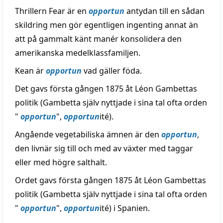
Thrillern Fear är en
opportun
antydan till en sådan
skildring men gör egentligen ingenting annat än
att på gammalt känt manér konsolidera den
amerikanska medelklassfamiljen.
Kean är
opportun
vad gäller föda.
Det gavs första gången 1875 åt Léon Gambettas
politik (Gambetta själv nyttjade i sina tal ofta orden
"
opportun
",
opportun
ité).
Angående vegetabiliska ämnen är den
opportun
,
den livnär sig till och med av växter med taggar
eller med högre salthalt.
Ordet gavs första gången 1875 åt Léon Gambettas
politik (Gambetta själv nyttjade i sina tal ofta orden
"
opportun
",
opportun
ité) i Spanien.