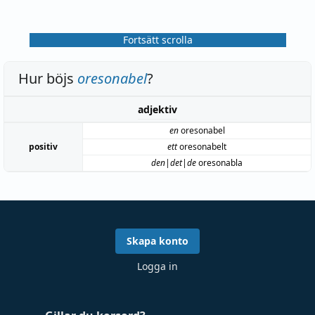
Fortsätt scrolla
Hur böjs
oresonabel
?
adjektiv
en
oresonabel
positiv
ett
oresonabelt
den|det|de
oresonabla
Skapa konto
Logga in