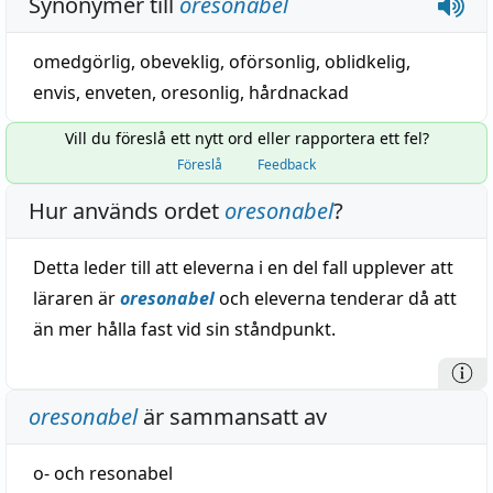
Synonymer till
oresonabel
omedgörlig
,
obeveklig
,
oförsonlig
,
oblidkelig
,
envis
,
enveten
,
oresonlig
,
hårdnackad
Vill du föreslå ett nytt ord eller rapportera ett fel?
Föreslå
Feedback
Hur används ordet
oresonabel
?
Detta leder till att eleverna i en del fall upplever att
läraren är
oresonabel
och eleverna tenderar då att
än mer hålla fast vid sin ståndpunkt.
oresonabel
är sammansatt av
o-
och
resonabel