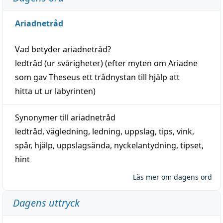
Ariadnetråd
Vad betyder
ariadnetråd
?
ledtråd
(ur svårigheter) (efter myten om Ariadne
som gav Theseus ett trådnystan till
hjälp
att
hitta
ut ur labyrinten)
Synonymer till
ariadnetråd
ledtråd
,
vägledning
,
ledning
,
uppslag
,
tips
,
vink
,
spår
,
hjälp
,
uppslagsända
, nyckelantydning,
tipset
,
hint
Läs mer om dagens ord
Dagens uttryck