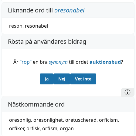
Liknande ord till
oresonabel
reson
,
resonabel
Rösta på användares bidrag
Är
“
rop
”
en bra
synonym
till ordet
auktionsbud
?
Ja
Nej
Vet inte
Nästkommande ord
oresonlig
,
oresonlighet
,
oretuscherad
,
orficism
,
orfiker
,
orfisk
,
orfism
,
organ