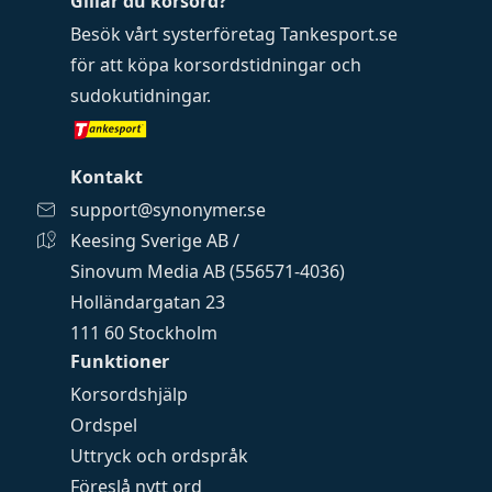
Gillar du korsord?
Besök vårt systerföretag
Tankesport.se
för att köpa
korsordstidningar
och
sudokutidningar
.
Kontakt
support@synonymer.se
Keesing Sverige AB /
Sinovum Media AB (556571-4036)
Holländargatan 23
111 60 Stockholm
Funktioner
Korsordshjälp
Ordspel
Uttryck och ordspråk
Föreslå nytt ord