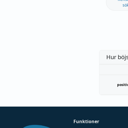
sö
Hur böj
positi
Funktioner