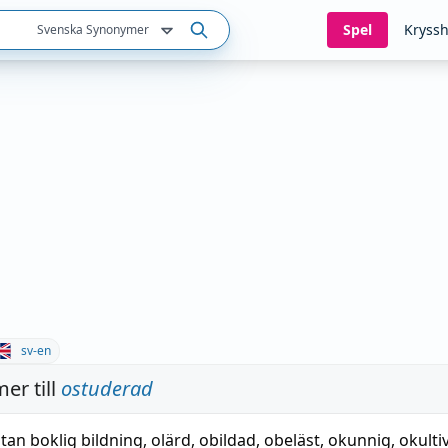
Spel
Kryssh
Svenska Synonymer
sv-en
er till
ostuderad
tan boklig bildning
,
olärd
,
obildad
,
obeläst
,
okunnig
,
okulti