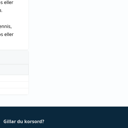
s eller
n
.
nnis,
 eller
Gillar du korsord?