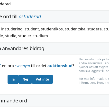
uderad
 ord till
ostuderad
,
instudering
,
student
,
studentikos
,
studentska
,
studera
,
st
de
,
studie
,
studier
,
studium
å användares bidrag
Här kan du rösta på b
andra användare. Dina
”
en bra
synonym
till ordet
auktionsbud
?
hjälper oss att avgöra 
som ska läggas till i o
För mer information, k
Ja
Nej
Vet inte
informations-ikonen n
mmande ord