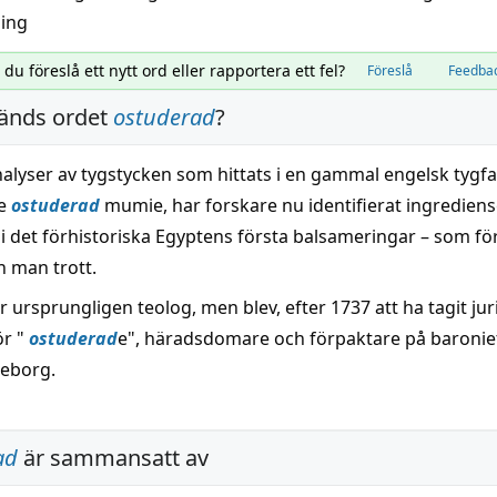
ning
l du föreslå ett nytt ord eller rapportera ett fel?
Föreslå
Feedba
änds ordet
ostuderad
?
lyser av tygstycken som hittats i en gammal engelsk tygfa
re
ostuderad
mumie, har forskare nu identifierat ingredien
i det förhistoriska Egyptens första balsameringar – som f
n man trott.
 ursprungligen teolog, men blev, efter 1737 att ha tagit jur
ör "
ostuderad
e", häradsdomare och förpaktare på baronie
leborg.
ad
är sammansatt av