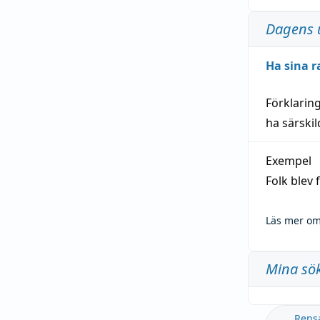
Dagens 
Ha sina r
Förklarin
ha särski
Exempel
Folk blev
Läs mer om
Mina sö
Rens