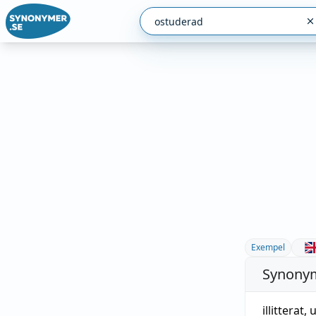
Exempel
Synonym
illitterat
,
u