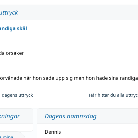
uttryck
andiga skäl
g
lda orsaker
 förvånade när hon sade upp sig men hon hade sina randiga
 dagens uttryck
Här hittar du alla uttry
kningar
Dagens namnsdag
Dennis
a mina