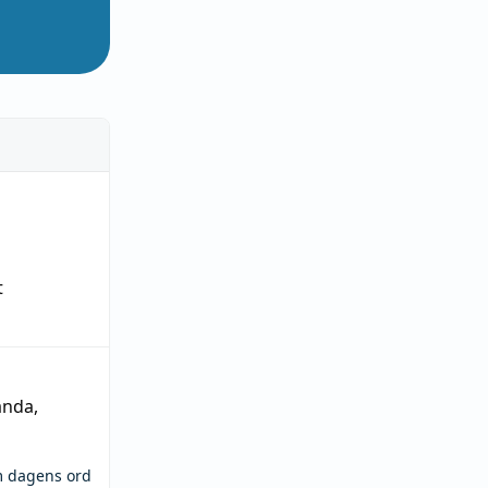
t
ända
,
m dagens ord