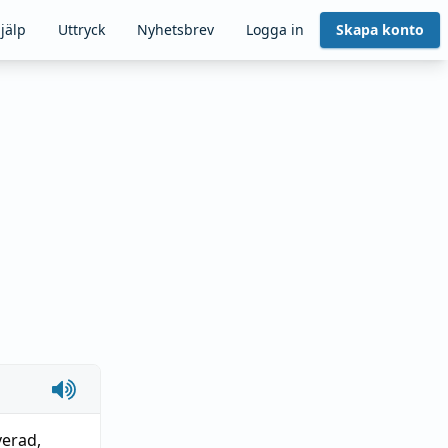
jälp
Uttryck
Nyhetsbrev
Logga in
Skapa konto
verad
,