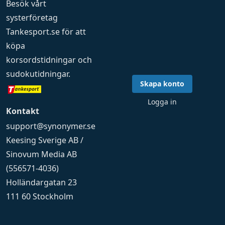
Besök vårt
systerföretag
Tankesport.se
för att
köpa
korsordstidningar
och
sudokutidningar
.
Skapa konto
Logga in
Kontakt
support@synonymer.se
Keesing Sverige AB /
Sinovum Media AB
(556571-4036)
Holländargatan 23
111 60 Stockholm