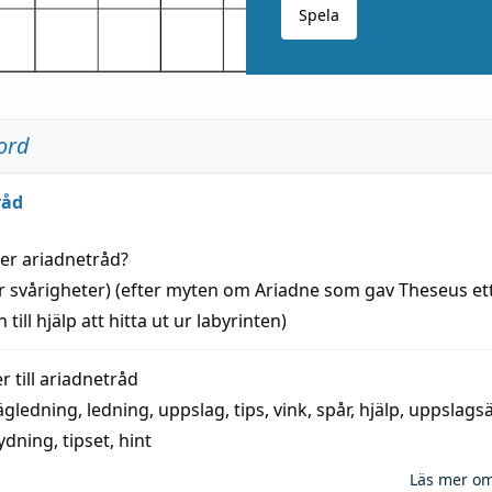
Spela
ord
råd
der
ariadnetråd
?
r svårigheter) (efter myten om Ariadne som gav Theseus et
 till
hjälp
att
hitta
ut ur labyrinten)
 till
ariadnetråd
ägledning
,
ledning
,
uppslag
,
tips
,
vink
,
spår
,
hjälp
,
uppslags
ydning,
tipset
,
hint
Läs mer o