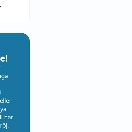
,
e!
r
iga
d
eller
nya
l har
röj.