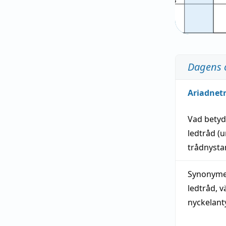
Dagens 
Ariadnet
Vad bety
ledtråd
(u
trådnystan
Synonymer
ledtråd
,
v
nyckelant