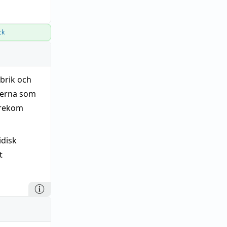
ck
brik och
serna som
örekom
idisk
t