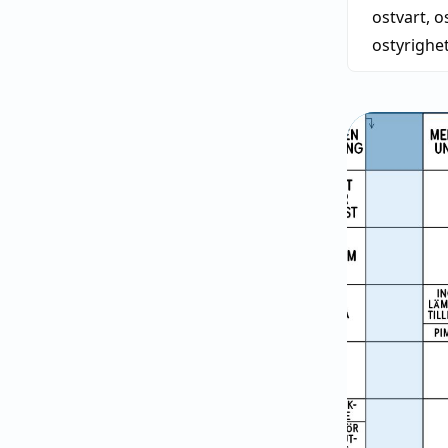
ostvart
,
o
ostyrighe