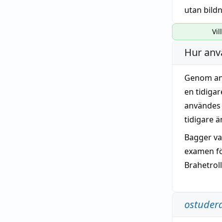
utan bild
Vil
Hur anv
Genom ana
en tidiga
användes 
tidigare ä
Bagger var
examen f
Brahetrol
ostuder