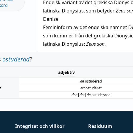
Engelsk variant av det grekiska Dionysio
kord
latinska Dionysius, som betyder
Zeus so
Denise
Femininform av det engelska namnet De
som kommer från det grekiska Dionysios
latinska Dionysius:
Zeus son
.
s
ostuderad
?
adjektiv
en
ostuderad
v
ett
ostuderat
den|det|de
ostuderade
Integritet och villkor
Residuum