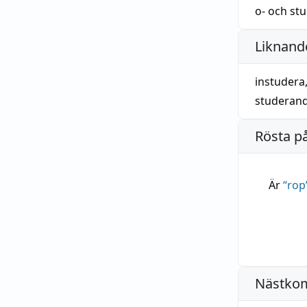
o-
och
st
Liknande
instudera
studeran
Rösta p
Är
“
rop
Nästko