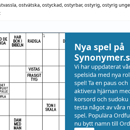
stvassla
,
ostvätska
,
ostyckad
,
ostyrbar
,
ostyrig
,
ostyrig unge
t
Nya spel på
Synonymer.s
Vi har uppdaterat vå
spelsida med nya rol
spel! Ta en paus och
aktivera hjärnan me
korsord och sudoku 
testa något av våra 
spel. Populära Ordful
nu bytt namn till Ord