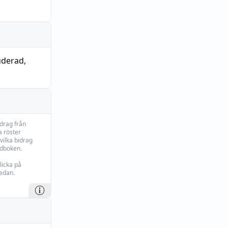
uderad
,
idrag från
 röster
vilka bidrag
rdboken.
licka på
edan.