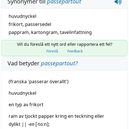
Synonymer till
passepartout
huvudnyckel
frikort
,
passersedel
pappram
, kartongram,
tavelinfattning
Vill du föreslå ett nytt ord eller rapportera ett fel?
Föreslå
Feedback
Vad betyder
passepartout
?
(
franska
'passerar
överallt
')
huvudnyckel
en
typ
av
frikort
ram
av tjockt
papper
kring
en
teckning
eller
dylikt
||
-
en
[-to:n];