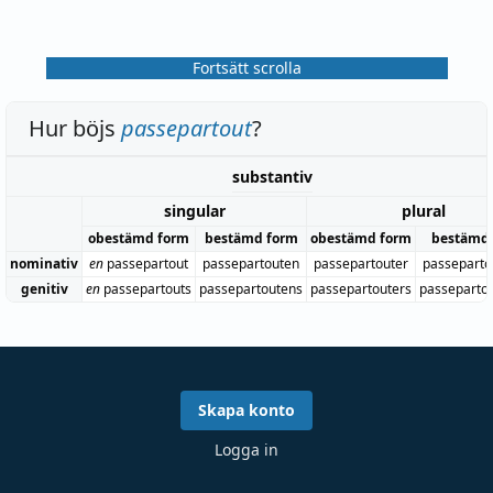
Fortsätt scrolla
Hur böjs
passepartout
?
substantiv
singular
plural
obestämd form
bestämd form
obestämd form
bestämd
nominativ
en
passepartout
passepartouten
passepartouter
passeparto
genitiv
en
passepartouts
passepartoutens
passepartouters
passeparto
Skapa konto
Logga in