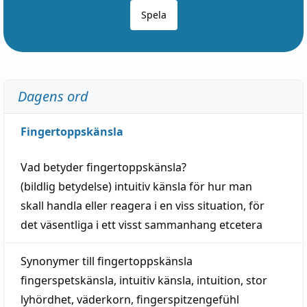
Spela
Dagens ord
Fingertoppskänsla
Vad betyder
fingertoppskänsla
?
(
bildlig
betydelse)
intuitiv
känsla
för hur man
skall
handla
eller
reagera
i en viss
situation
, för
det väsentliga i ett visst
sammanhang
etcetera
Synonymer till
fingertoppskänsla
fingerspetskänsla
,
intuitiv känsla
,
intuition
,
stor
lyhördhet
,
väderkorn
,
fingerspitzengefühl