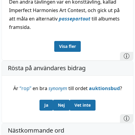
Den andra tävlingen var en konsttävling, kallad
Imperfect Harmonies Art Contest, och gick ut på
att måla en alternativ
passepartout
till albumets
framsida.
Visa fler
Rösta på användares bidrag
Är
“
rop
”
en bra
synonym
till ordet
auktionsbud
?
Ja
Nej
Vet inte
Nästkommande ord