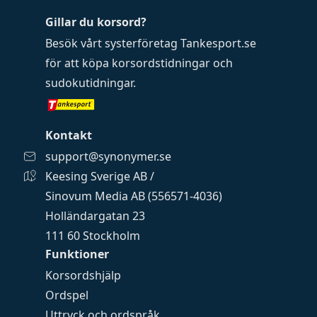
Gillar du korsord?
Besök vårt systerföretag
Tankesport.se
för att köpa
korsordstidningar
och
sudokutidningar
.
Kontakt
support@synonymer.se
Keesing Sverige AB /
Sinovum Media AB (556571-4036)
Holländargatan 23
111 60 Stockholm
Funktioner
Korsordshjälp
Ordspel
Uttryck och ordspråk