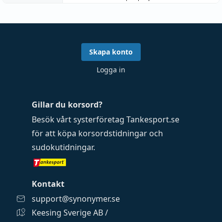
Skapa konto
Logga in
Gillar du korsord?
Besök vårt systerföretag
Tankesport.se
för att köpa
korsordstidningar
och
sudokutidningar
.
Kontakt
support@synonymer.se
Keesing Sverige AB /