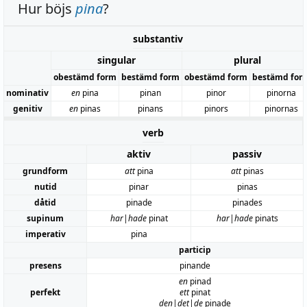
Hur böjs
pina
?
substantiv
singular
plural
obestämd form
bestämd form
obestämd form
bestämd for
nominativ
en
pina
pinan
pinor
pinorna
genitiv
en
pinas
pinans
pinors
pinornas
verb
aktiv
passiv
grundform
att
pina
att
pinas
nutid
pinar
pinas
dåtid
pinade
pinades
supinum
har|hade
pinat
har|hade
pinats
imperativ
pina
particip
presens
pinande
en
pinad
perfekt
ett
pinat
den|det|de
pinade