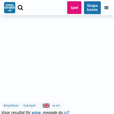
Skapa
Spel
konto
Betydelser
Exempel
sv-en
Visar resultat för
pina
, menade du
pi
?