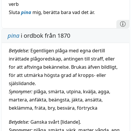
verb
Sluta
pina
mig, berätta bara vad det är.
pina
i ordbok från 1870
Betydelse:
Egentligen plåga med egna dertill
inrättade plågoredskap, antingen till straff, eller
for att aftvinga bekännelse. Brukas äfven bildligt,
för att utmärka högsta grad af kropps- eller
själslidande.
Synonymer:
plåga
,
smärta
,
utpina
,
kvälja
,
agga
,
martera
,
anfäkta
,
beängsta
,
jäkta
,
ansätta
,
beklämma
,
fräta
,
bry
,
besvära
,
förtrycka
Betydelse:
Ganska svårt [lidande].
Synonymer:
plåga
,
smärta
,
värk
,
marter
,
vånda
,
agg
,