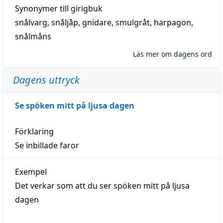
Synonymer till
girigbuk
snålvarg
,
snåljåp
,
gnidare
,
smulgråt
,
harpagon
,
snålmåns
Läs mer om dagens ord
Dagens uttryck
Se spöken mitt på ljusa dagen
Förklaring
Se inbillade faror
Exempel
Det verkar som att du ser spöken mitt på ljusa
dagen