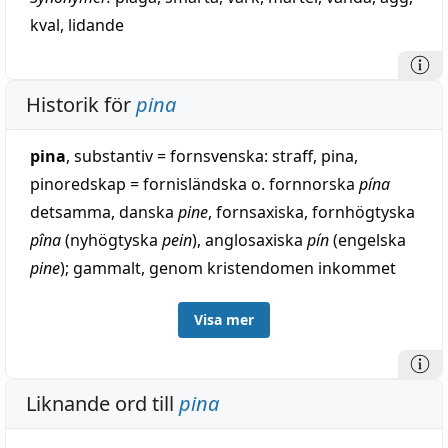
kval
,
lidande
Historik för
pina
pina
, substantiv = fornsvenska: straff, pina,
pinoredskap = fornisländska o. fornnorska
pína
detsamma, danska
pine
, fornsaxiska, fornhögtyska
pîna
(nyhögtyska
pein
), anglosaxiska
pín
(engelska
pine
); gammalt, genom kristendomen inkommet
lån från latin
poena
, straff (uttalat
pēna
, jämför
Visa mer
krita, siden), varav även franska
peine
, engelska
pain
). — Om pina i svordomar (
pina-raska-dö
och så
vidare) se under vaserra.
Liknande ord till
pina