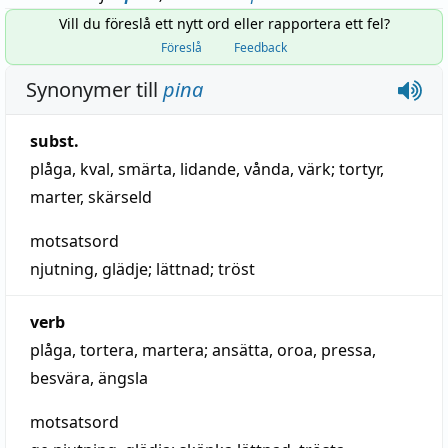
Vill du föreslå ett nytt ord eller rapportera ett fel?
Föreslå
Feedback
Synonymer till
pina
subst.
plåga
,
kval
,
smärta
,
lidande
,
vånda
,
värk
;
tortyr
,
marter
,
skärseld
motsatsord
njutning
,
glädje
;
lättnad
;
tröst
verb
plåga
,
tortera
,
martera
;
ansätta
,
oroa
,
pressa
,
besvära
,
ängsla
motsatsord