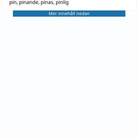
pin
,
pinande
,
pinas
,
pinlig
Mer innehåll nedan