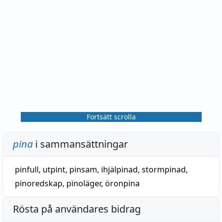
Fortsätt scrolla
pina
i sammansättningar
pinfull
,
utpint
,
pinsam
,
ihjälpinad
,
stormpinad
,
pinoredskap
,
pinoläger
,
öronpina
Rösta på användares bidrag