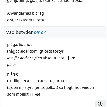
ge
njutning
,
glädja
;
skänka
lättnad
,
trösta
Användarnas bidrag
ont
,
trakassera
,
reta
Vad betyder
pina
?
plåga
,
lidande
;
(något ålderdomligt ord)
tortyr
;
inte för
död
och pina
absolut
inte
||
-
n
;
pinor
plåga
;
(
bildlig
betydelse)
ansätta
,
oroa
;
(sjöterm)
styra
(en segelbåt) så
högt
mot vinden
som
möjligt
||
-
de