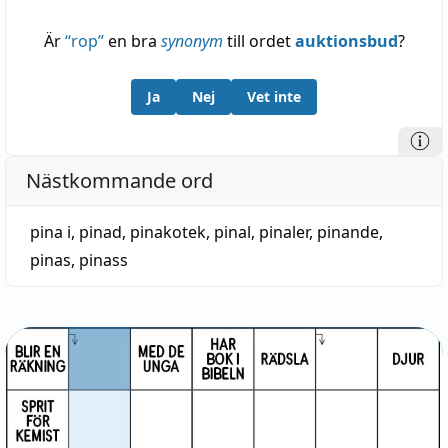
Är
“
rop
”
en bra
synonym
till ordet
auktionsbud
?
Ja
Nej
Vet inte
Nästkommande ord
pina i
,
pinad
,
pinakotek
,
pinal
,
pinaler
,
pinande
,
pinas
,
pinass