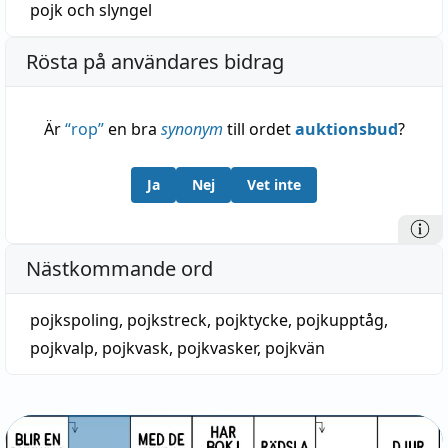
pojk
och
slyngel
Rösta på användares bidrag
Är
“
rop
”
en bra
synonym
till ordet
auktionsbud
?
Ja
Nej
Vet inte
Nästkommande ord
pojkspoling
,
pojkstreck
,
pojktycke
,
pojkupptåg
,
pojkvalp
,
pojkvask
,
pojkvasker
,
pojkvän