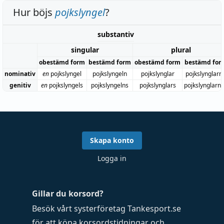
Hur böjs
pojkslyngel
?
substantiv
singular
plural
obestämd form
bestämd form
obestämd form
bestämd for
nominativ
en
pojkslyngel
pojkslyngeln
pojkslynglar
pojkslynglarn
genitiv
en
pojkslyngels
pojkslyngelns
pojkslynglars
pojkslynglarn
Skapa konto
Logga in
Gillar du korsord?
Besök vårt systerföretag
Tankesport.se
för att köpa
korsordstidningar
och