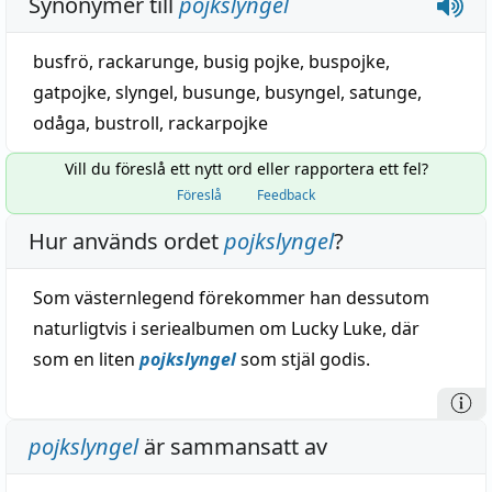
Synonymer till
pojkslyngel
busfrö
,
rackarunge
,
busig pojke
,
buspojke
,
gatpojke
,
slyngel
,
busunge
,
busyngel
,
satunge
,
odåga
, bustroll,
rackarpojke
Vill du föreslå ett nytt ord eller rapportera ett fel?
Föreslå
Feedback
Hur används ordet
pojkslyngel
?
Som västernlegend förekommer han dessutom
naturligtvis i seriealbumen om Lucky Luke, där
som en liten
pojkslyngel
som stjäl godis.
pojkslyngel
är sammansatt av