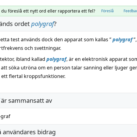
l du föreslå ett nytt ord eller rapportera ett fel?
Föreslå
Feedba
änds ordet
polygraf
?
detta test används dock den apparat som kallas ”
polygraf
”
rtfrekvens och svettningar.
ektor, ibland kallad
polygraf
, är en elektronisk apparat s
r att söka utröna om en person talar sanning eller ljuger g
 ett flertal kroppsfunktioner.
är sammansatt av
-graf
å användares bidrag