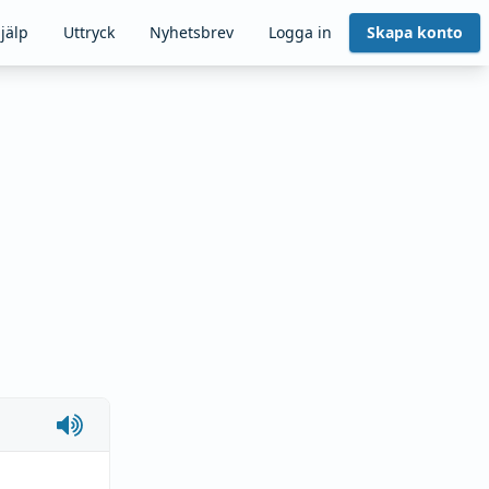
jälp
Uttryck
Nyhetsbrev
Logga in
Skapa konto