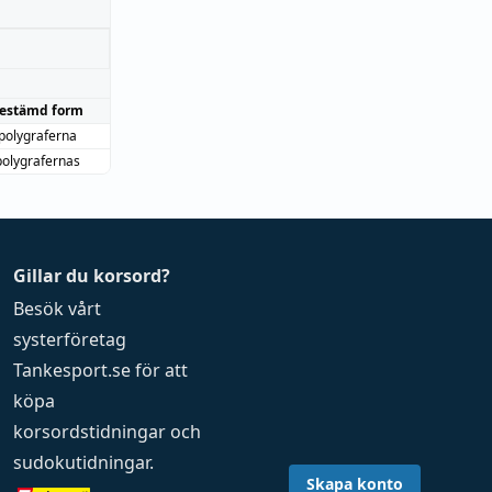
estämd form
polygraferna
polygrafernas
Gillar du korsord?
Besök vårt
systerföretag
Tankesport.se
för att
köpa
korsordstidningar
och
sudokutidningar
.
Skapa konto