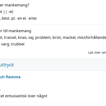
der
mankemang
?
el
||
-et
;
, best. pl.
-en
el.
-erna
 till
mankemang
el
,
trassel
,
knas
,
vaj
,
problem
,
brist
,
mackel
,
missförhålland
,
varg
,
trubbel
Läs mer o
uttryck
 och flamma
g
et entusiastisk över något