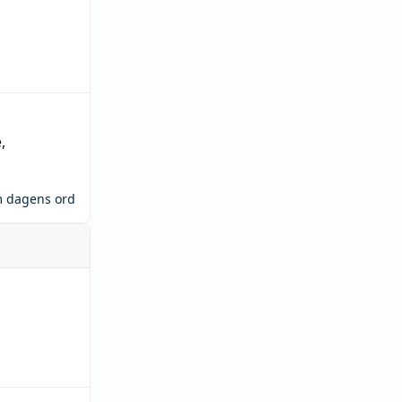
e
,
m dagens ord