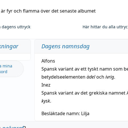
a är fyr och flamma över det senaste albumet
 dagens uttryck
Här hittar du alla uttry
kningar
Dagens namnsdag
Alfons
a mina
Spansk variant av ett tyskt namn som b
kord
betydelseelementen
ädel
och
ivrig
.
Inez
Spansk variant av det grekiska namnet 
kysk
.
Besläktade namn:
Lilja