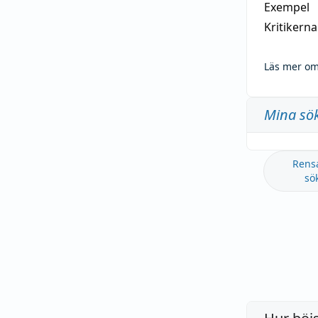
Exempel
Kritikern
Läs mer om
Mina sö
Rens
sö