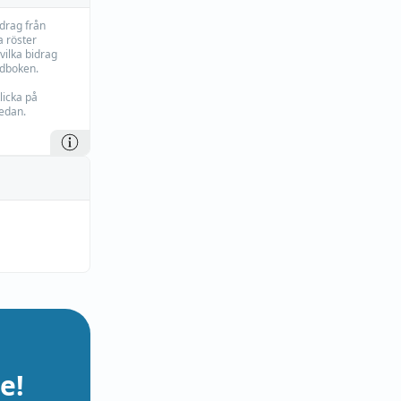
idrag från
 röster
vilka bidrag
rdboken.
licka på
edan.
e!