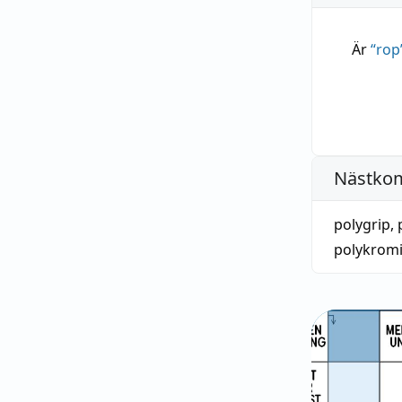
Är
“
rop
Nästko
polygrip
,
polykrom