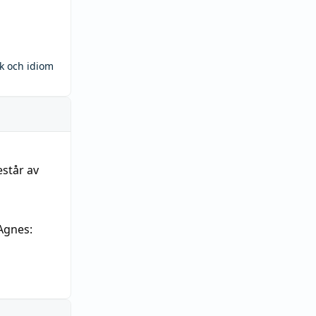
ck och idiom
estår av
Agnes: