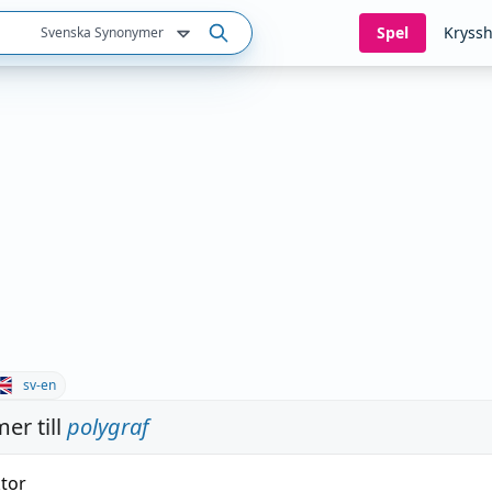
Spel
Kryssh
Svenska Synonymer
sv-en
er till
polygraf
tor