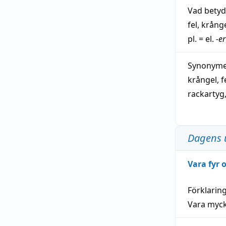
Vad bety
fel
,
krång
pl. = el.
-er
Synonymer
krångel
,
f
rackartyg
Dagens 
Vara fyr
Förklarin
Vara myck