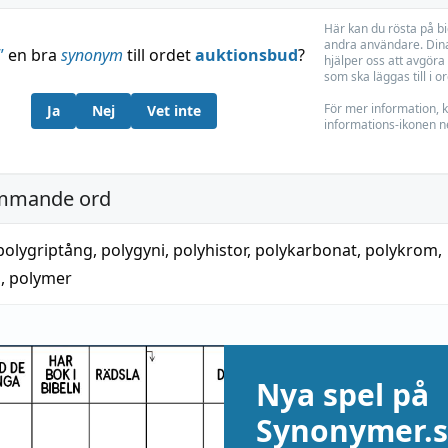
Här kan du rösta på b
andra användare. Dina
”
en bra
synonym
till ordet
auktionsbud
?
hjälper oss att avgöra 
som ska läggas till i o
För mer information, k
Ja
Nej
Vet inte
informations-ikonen n
mmande ord
polygriptång
,
polygyni
,
polyhistor
,
polykarbonat
,
polykrom
,
i
,
polymer
Nya spel på
Synonymer.s