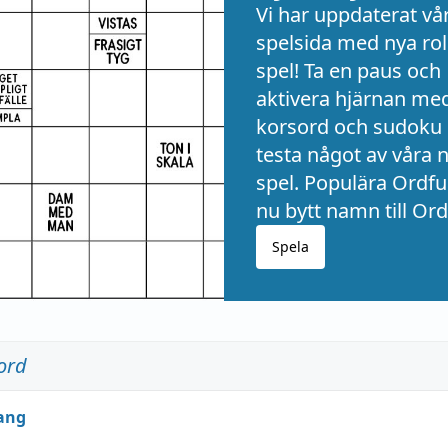
Vi har uppdaterat vå
spelsida med nya rol
spel! Ta en paus och
aktivera hjärnan me
korsord och sudoku 
testa något av våra 
spel. Populära Ordful
nu bytt namn till Ord
Spela
ord
ang