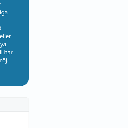
r
iga
d
eller
nya
l har
röj.