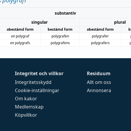
s
polygraf
?
substantiv
singular
plural
obestämd form
bestämd form
obestämd form
b
en
polygraf
polygrafen
polygrafer
en
polygrafs
polygrafens
polygrafers
Integritet och villkor
Residuum
Integritetsskydd
Allt om oss
Cookie-inställningar
Annonsera
Om kakor
Medlemskap
Köpvillkor