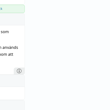
ck
, som
om används
enom att