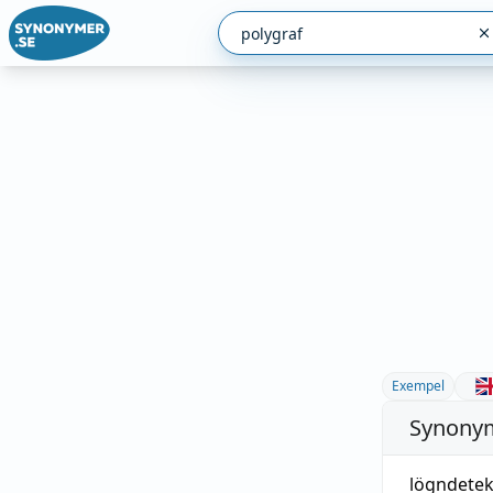
Exempel
Synonym
lögndetek