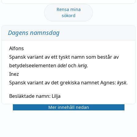
Rensa mina
sökord
Dagens namnsdag
Alfons
Spansk variant av ett tyskt namn som består av
betydelseelementen
ädel
och
ivrig
.
Inez
Spansk variant av det grekiska namnet Agnes:
kysk
.
Besläktade namn:
Lilja
Mer innehåll nedan