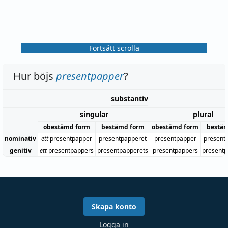
Fortsätt scrolla
Hur böjs
presentpapper
?
substantiv
singular
plural
obestämd form
bestämd form
obestämd form
bestä
nominativ
ett
presentpapper
presentpapperet
presentpapper
present
genitiv
ett
presentpappers
presentpapperets
presentpappers
present
Skapa konto
Logga in