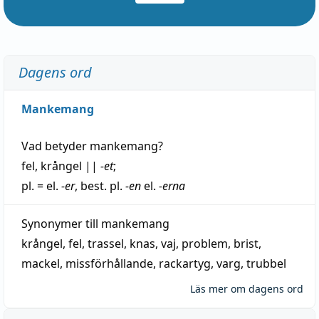
Dagens ord
Mankemang
Vad betyder
mankemang
?
fel
,
krångel
||
-et
;
pl. = el.
-er
, best. pl.
-en
el.
-erna
Synonymer till
mankemang
krångel
,
fel
,
trassel
,
knas
,
vaj
,
problem
,
brist
,
mackel
,
missförhållande
,
rackartyg
,
varg
,
trubbel
Läs mer om dagens ord