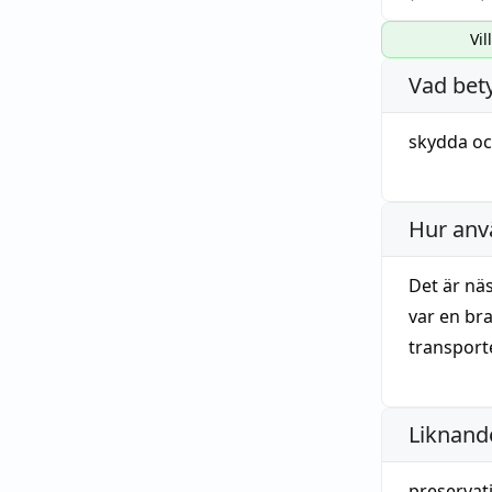
Vil
Vad bet
skydda
o
Hur anv
Det är näs
var en bra
transport
Liknande
preservat