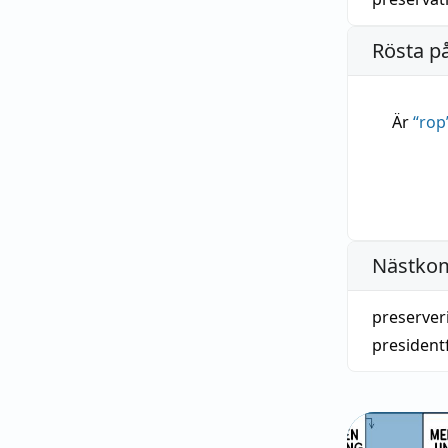
Rösta p
Är
“
rop
Nästko
preserver
president