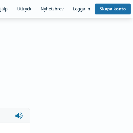
jälp
Uttryck
Nyhetsbrev
Logga in
Skapa konto