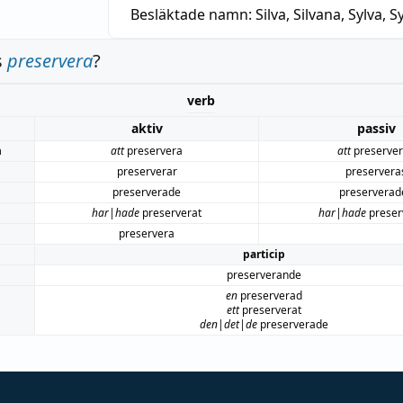
Besläktade namn:
Silva, Silvana, Sylva, Sy
s
preservera
?
verb
aktiv
passiv
m
att
preservera
att
preserve
preserverar
preservera
preserverade
preserverad
har|hade
preserverat
har|hade
preser
preservera
particip
preserverande
en
preserverad
ett
preserverat
den|det|de
preserverade