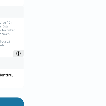
idrag från
 röster
vilka bidrag
rdboken.
licka på
edan.
dentfru
,