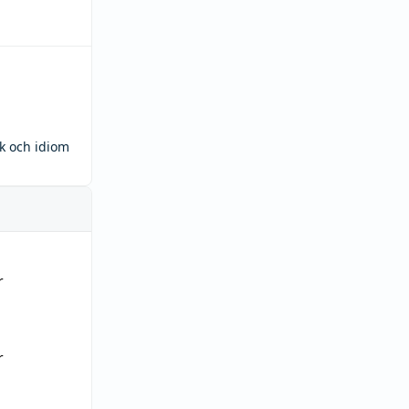
ck och idiom
r
r