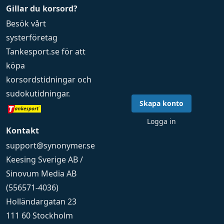
Gillar du korsord?
Besök vårt
systerföretag
Tankesport.se
för att
köpa
korsordstidningar
och
sudokutidningar
.
Skapa konto
Logga in
Kontakt
support@synonymer.se
Keesing Sverige AB /
Sinovum Media AB
(556571-4036)
Holländargatan 23
111 60 Stockholm