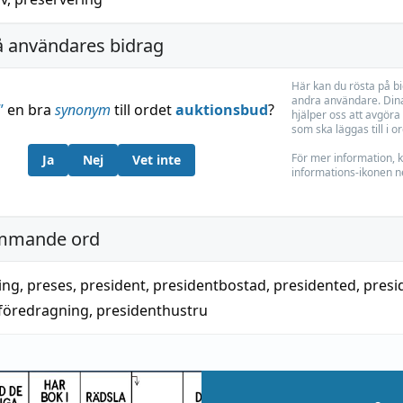
å användares bidrag
Här kan du rösta på b
andra användare. Dina
”
en bra
synonym
till ordet
auktionsbud
?
hjälper oss att avgöra 
som ska läggas till i o
För mer information, k
Ja
Nej
Vet inte
informations-ikonen n
mmande ord
ing
,
preses
,
president
,
presidentbostad
,
presidented
,
presi
föredragning
,
presidenthustru