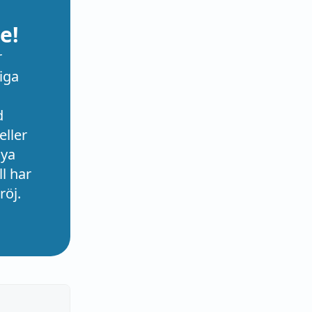
e!
r
iga
d
eller
nya
l har
röj.