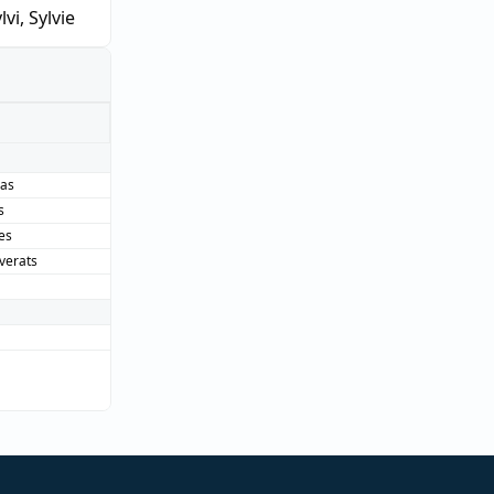
lvi, Sylvie
ras
s
es
verats