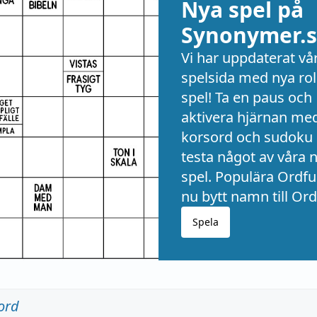
Nya spel på
Synonymer.s
Vi har uppdaterat vå
spelsida med nya rol
spel! Ta en paus och
aktivera hjärnan me
korsord och sudoku 
testa något av våra 
spel. Populära Ordful
nu bytt namn till Ord
Spela
ord