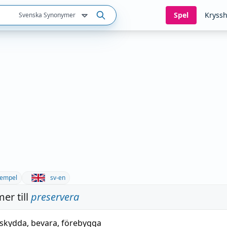
Spel
Kryssh
Svenska Synonymer
empel
sv-en
er till
preservera
skydda
,
bevara
,
förebygga