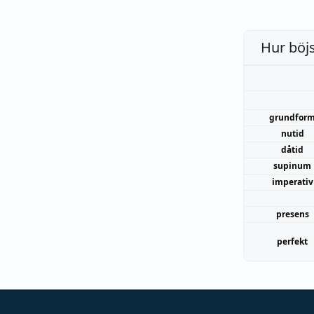
Hur böj
grundfor
nutid
dåtid
supinum
imperativ
presens
perfekt