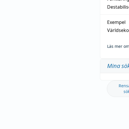
Destabilis
Exempel
Världseko
Läs mer om
Mina sö
Rens
sö