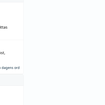
ittas
öst
,
m dagens ord