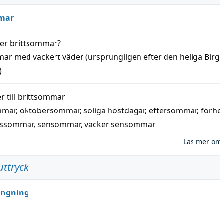
mar
der
brittsommar
?
mar
med
vackert
väder
(
ursprungligen
efter den heliga Birg
)
 till
brittsommar
mmar
,
oktobersommar
,
soliga höstdagar
,
eftersommar
,
förh
nssommar
,
sensommar
,
vacker sensommar
Läs mer o
uttryck
ungning
g