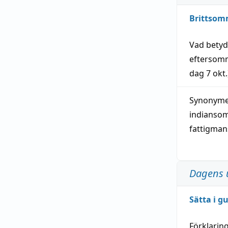
Brittsom
Vad bety
eftersom
dag
7 okt.
Synonymer
indianso
fattigma
Dagens 
Sätta i g
Förklarin