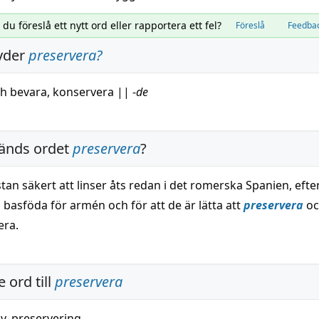
l du föreslå ett nytt ord eller rapportera ett fel?
Föreslå
Feedba
yder
preservera
?
ch
bevara
,
konservera
||
-
de
änds ordet
preservera
?
tan säkert att linser åts redan i det romerska Spanien, eft
 basföda för armén och för att de är lätta att
preservera
oc
era.
 ord till
preservera
iv
,
preservering