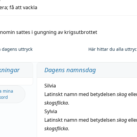
era; få att vackla
nomin sattes i gungning av krigsutbrottet
 dagens uttryck
Här hittar du alla uttry
kningar
Dagens namnsdag
Silvia
a mina
Latinskt namn med betydelsen
skog
elle
kord
skogsflicka
.
Sylvia
Latinskt namn med betydelsen
skog
elle
skogsflicka
.