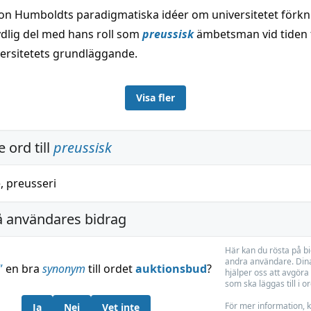
on Humboldts paradigmatiska idéer om universitetet förknip
ydlig del med hans roll som
preussisk
ämbetsman vid tiden 
versitetets grundläggande.
Visa fler
 ord till
preussisk
e
,
preusseri
å användares bidrag
Här kan du rösta på b
andra användare. Dina
”
en bra
synonym
till ordet
auktionsbud
?
hjälper oss att avgöra 
som ska läggas till i o
För mer information, k
Ja
Nej
Vet inte