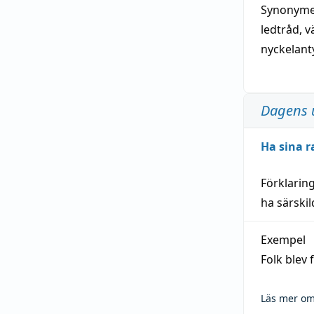
Synonymer
ledtråd
,
v
nyckelant
Dagens 
Ha sina r
Förklarin
ha särski
Exempel
Folk blev
Läs mer om