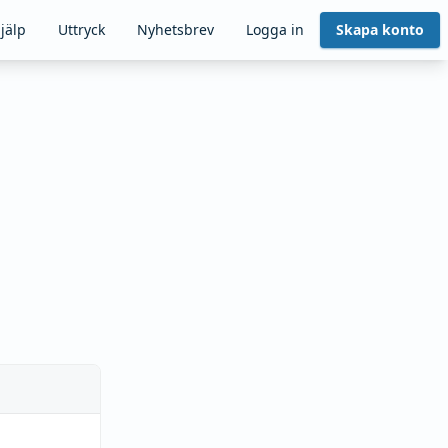
jälp
Uttryck
Nyhetsbrev
Logga in
Skapa konto