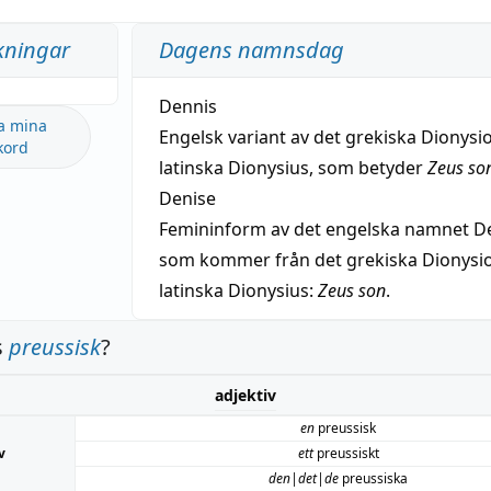
kningar
Dagens namnsdag
Dennis
a mina
Engelsk variant av det grekiska Dionysio
kord
latinska Dionysius, som betyder
Zeus so
Denise
Femininform av det engelska namnet De
som kommer från det grekiska Dionysios
latinska Dionysius:
Zeus son
.
s
preussisk
?
adjektiv
en
preussisk
v
ett
preussiskt
den|det|de
preussiska