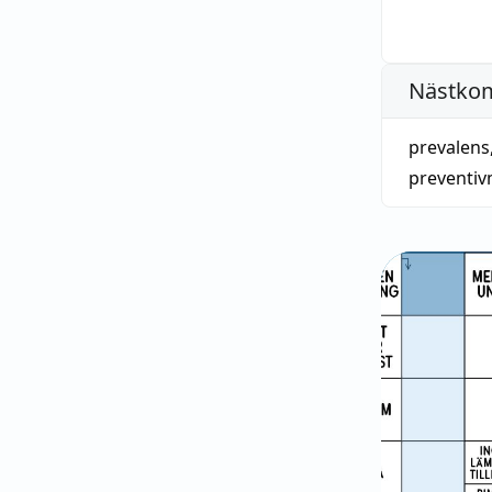
Nästko
prevalens
preventiv