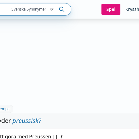
Spel
Kryssh
Svenska Synonymer
empel
yder
preussisk
?
tt göra med Preussen
||
-
t