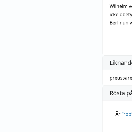
Wilhelm v
icke obet
Berlinuni
Liknande
preussar
Rösta p
Är
“
rop