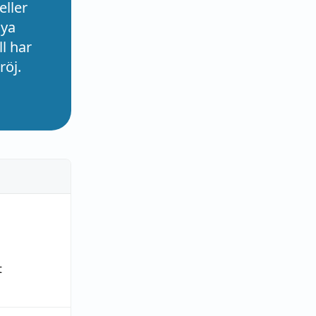
eller
nya
l har
röj.
t