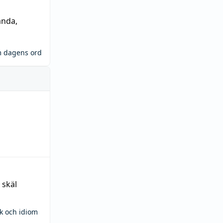
ända
,
m dagens ord
 skäl
ck och idiom