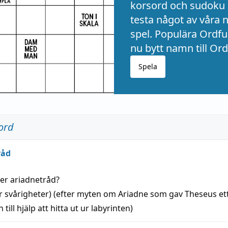
korsord och sudoku 
testa något av våra 
spel. Populära Ordful
nu bytt namn till Ord
Spela
ord
råd
der
ariadnetråd
?
r svårigheter) (efter myten om Ariadne som gav Theseus et
 till
hjälp
att
hitta
ut ur labyrinten)