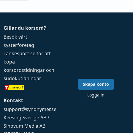
Gillar du korsord?
Besök vårt
systerföretag
Tankesport.se
för att
köpa
korsordstidningar
och
sudokutidningar
.
Skapa konto
Logga in
Kontakt
support@synonymer.se
Keesing Sverige AB /
Sinovum Media AB