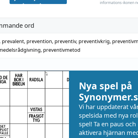
informations-ikonen n
mmande ord
,
prevalent
,
prevention
,
preventiv
,
preventivkrig
,
preventiv
medelsrådgivning
,
preventivmetod
Nya spel på
Synonymer.s
Vi har uppdaterat vå
spelsida med nya rol
spel! Ta en paus och
aktivera hjärnan me