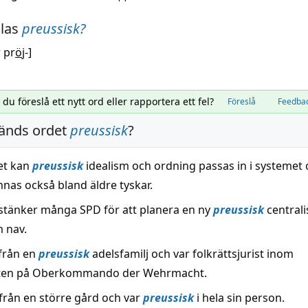
alas
preussisk
?
r pr
ö
j-]
l du föreslå ett nytt ord eller rapportera ett fel?
Föreslå
Feedba
änds ordet
preussisk
?
set kan
preussisk
idealism och ordning passas in i systemet
nnas också bland äldre tyskar.
stänker många SPD för att planera en ny
preussisk
central
m nav.
från en
preussisk
adelsfamilj och var folkrättsjurist inom
ten på Oberkommando der Wehrmacht.
rån en större gård och var
preussisk
i hela sin person.