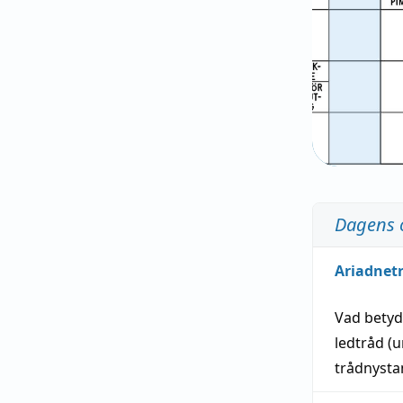
Dagens 
Ariadnet
Vad bety
ledtråd
(u
trådnystan