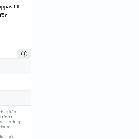
pas till
för
idrag från
 röster
vilka bidrag
rdboken.
licka på