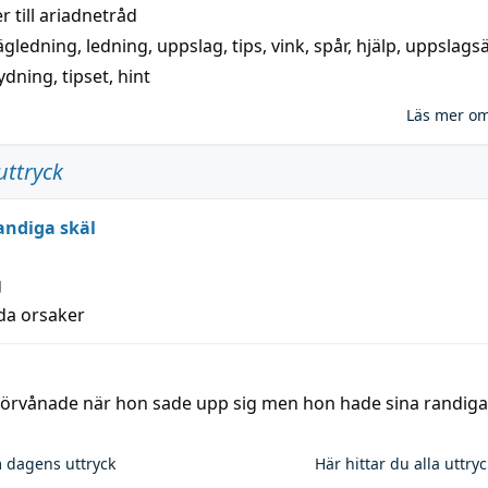
 till
ariadnetråd
ägledning
,
ledning
,
uppslag
,
tips
,
vink
,
spår
,
hjälp
,
uppslags
ydning,
tipset
,
hint
Läs mer o
uttryck
andiga skäl
g
lda orsaker
 förvånade när hon sade upp sig men hon hade sina randiga
 dagens uttryck
Här hittar du alla uttry