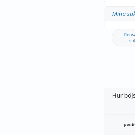
Mina sö
Rens
sö
Hur böj
positi