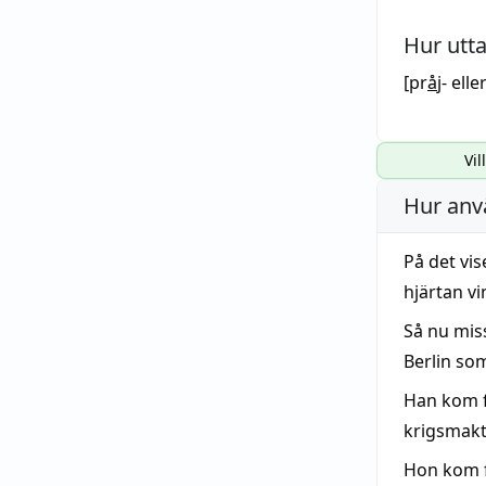
Hur utt
[pr
å
j- elle
Vil
Hur anv
På det vi
hjärtan vi
Så nu mis
Berlin so
Han kom 
krigsmak
Hon kom f