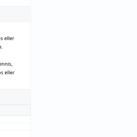
s eller
n
.
nnis,
 eller