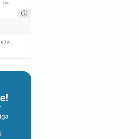
edan.
medel
,
e!
r
iga
d