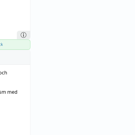
ck
 och
ism med