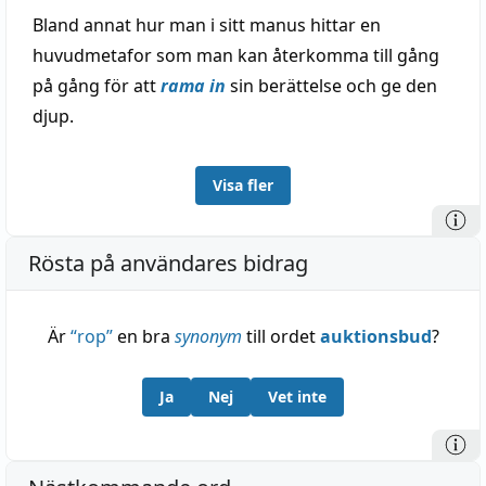
Bland annat hur man i sitt manus hittar en
huvudmetafor som man kan återkomma till gång
på gång för att
rama in
sin berättelse och ge den
djup.
Visa fler
Rösta på användares bidrag
Är
“
rop
”
en bra
synonym
till ordet
auktionsbud
?
Ja
Nej
Vet inte