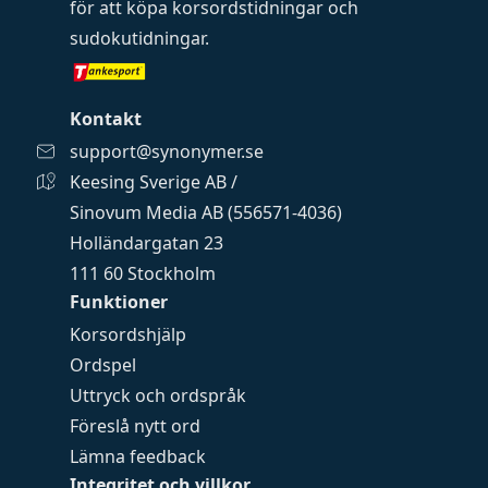
för att köpa
korsordstidningar
och
sudokutidningar
.
Kontakt
support@synonymer.se
Keesing Sverige AB /
Sinovum Media AB (556571-4036)
Holländargatan 23
111 60 Stockholm
Funktioner
Korsordshjälp
Ordspel
Uttryck och ordspråk
Föreslå nytt ord
Lämna feedback
Integritet och villkor