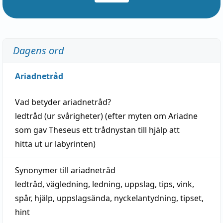
Dagens ord
Ariadnetråd
Vad betyder
ariadnetråd
?
ledtråd
(ur svårigheter) (efter myten om Ariadne
som gav Theseus ett trådnystan till
hjälp
att
hitta
ut ur labyrinten)
Synonymer till
ariadnetråd
ledtråd
,
vägledning
,
ledning
,
uppslag
,
tips
,
vink
,
spår
,
hjälp
,
uppslagsända
, nyckelantydning,
tipset
,
hint