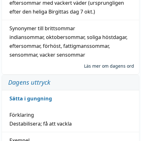
eftersommar
med
vackert
väder
(
ursprungligen
efter den heliga Birgittas
dag
7 okt.)
Synonymer till
brittsommar
indiansommar
,
oktobersommar
,
soliga höstdagar
,
eftersommar
,
förhöst
,
fattigmanssommar
,
sensommar
,
vacker sensommar
Läs mer om dagens ord
Dagens uttryck
Sätta i gungning
Förklaring
Destabilisera; få att vackla
Exempel