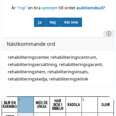
Är
“
rop
”
en bra
synonym
till ordet
auktionsbud
?
Ja
Nej
Vet inte
Nästkommande ord
rehabiliteringscenter
,
rehabiliteringscentrum
,
rehabiliteringsersättning
,
rehabiliteringsgaranti
,
rehabiliteringshem
,
rehabiliteringsinsats
,
rehabiliteringskedja
,
rehabiliteringsklinik