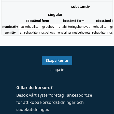
substantiv
singular
obestämd form
bestämd form
obestämd f
nominativ
ett
rehabiliteringsbehov
rehabiliteringsbehovet
rehabilitering
genitiv
ett
rehabiliteringsbehovs
rehabiliteringsbehovets
rehabilitering
Skapa konto
Logga in
Gillar du korsord?
Besök vårt systerföretag
Tankesport.se
för att köpa
korsordstidningar
och
sudokutidningar
.