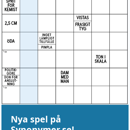
Nya spel på
Synonymer.se!