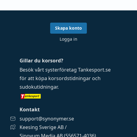
Skapa konto
Logga in
Gillar du korsord?
Besök vårt systerföretag
Tankesport.se
för att köpa
korsordstidningar
och
sudokutidningar
.
Kontakt
support@synonymer.se
Keesing Sverige AB /
Sinovum Media AB (556571-4036)