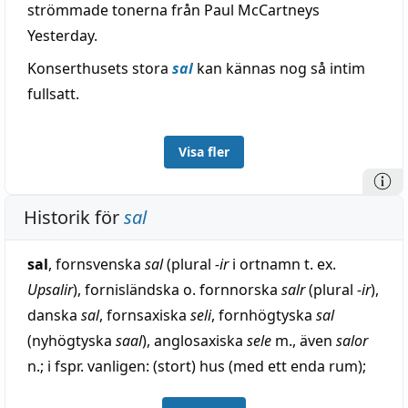
strömmade tonerna från Paul McCartneys
Yesterday.
Konserthusets stora
sal
kan kännas nog så intim
fullsatt.
Visa fler
Historik för
sal
sal
, fornsvenska
sal
(plural
-ir
i ortnamn t. ex.
Upsalir
), fornisländska o. fornnorska
salr
(plural
-ir
),
danska
sal
, fornsaxiska
seli
, fornhögtyska
sal
(nyhögtyska
saal
), anglosaxiska
sele
m., även
salor
n.; i fspr. vanligen: (stort) hus (med ett enda rum);
av urgermanska
*sali-
m., äldre
*salaz
,
*saliz
n.;