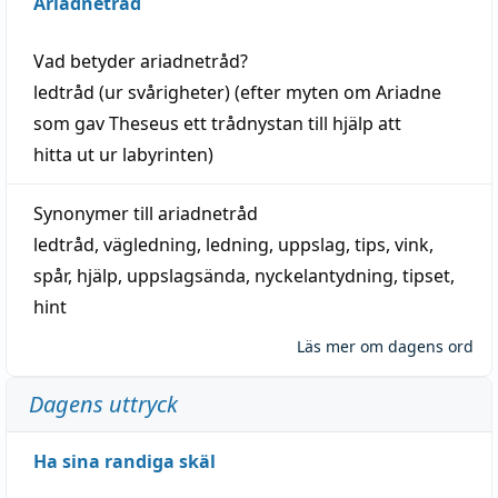
Ariadnetråd
Vad betyder
ariadnetråd
?
ledtråd
(ur svårigheter) (efter myten om Ariadne
som gav Theseus ett trådnystan till
hjälp
att
hitta
ut ur labyrinten)
Synonymer till
ariadnetråd
ledtråd
,
vägledning
,
ledning
,
uppslag
,
tips
,
vink
,
spår
,
hjälp
,
uppslagsända
, nyckelantydning,
tipset
,
hint
Läs mer om dagens ord
Dagens uttryck
Ha sina randiga skäl