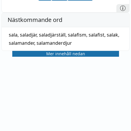
Nästkommande ord
sala
,
saladjär
,
saladjärställ
,
salafism
,
salafist
,
salak
,
salamander
,
salamanderdjur
Mer innehåll nedan