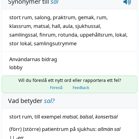
Synonymer till
sal
stort rum
,
salong
,
praktrum
,
gemak
,
rum
,
klassrum
,
matsal
,
hall
,
aula
,
sjukhussal
,
samlingssal
,
finrum
,
rotunda
,
uppehållsrum
,
lokal
,
stor lokal
,
samlingsutrymme
Användarnas bidrag
lobby
Vill du föreslå ett nytt ord eller rapportera ett fel?
Föreslå
Feedback
Vad betyder
sal
?
stort
rum
, till exempel
matsal
,
balsal
,
konsertsal
(förr) (större) patientrum på
sjukhus
:
allmän sal
||
-en
;