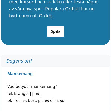
med korsord och sudoku eller testa något
av våra nya spel. Populära Ordfull har nu
bytt namn till Ordröj.
Spela
Dagens ord
Mankemang
Vad betyder
mankemang
?
fel
,
krångel
||
-et
;
pl. = el.
-er
, best. pl.
-en
el.
-erna