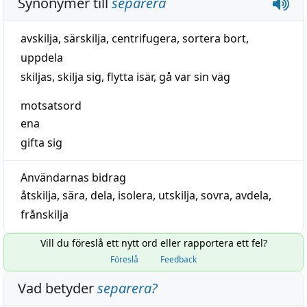
Synonymer till
separera
avskilja
,
särskilja
,
centrifugera
,
sortera bort
,
uppdela
skiljas
,
skilja sig
,
flytta isär
,
gå var sin väg
motsatsord
ena
gifta sig
Användarnas bidrag
åtskilja
,
sära
,
dela
,
isolera
,
utskilja
,
sovra
,
avdela
,
frånskilja
Vill du föreslå ett nytt ord eller rapportera ett fel?
Föreslå
Feedback
Vad betyder
separera
?