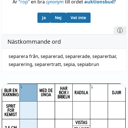
Är
“
rop
”
en bra
synonym
till ordet
auktionsbud
?
Ja
Nej
Vet inte
Nästkommande ord
separera från
,
separerad
,
separerade
,
separerbar
,
separering
,
separertratt
,
sepia
,
sepiabrun