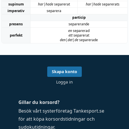
supinum
har|hade
separerat
har|hade
separerats
imperativ
separera
particip
presens
separerande
en
separerad
perfekt
ett
separerat
den|det|de
separerade
Skapa konto
Logga in
Gillar du korsord?
Besök vårt systerföretag
Tankesport.se
för att köpa
korsordstidningar
och
sudokutidningar
.