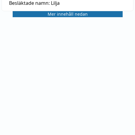
Besläktade namn:
Lilja
Mer innehåll nedan