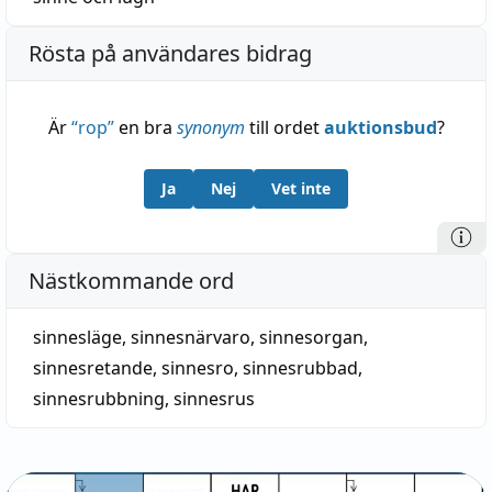
Rösta på användares bidrag
Är
“
rop
”
en bra
synonym
till ordet
auktionsbud
?
Ja
Nej
Vet inte
Nästkommande ord
sinnesläge
,
sinnesnärvaro
,
sinnesorgan
,
sinnesretande
,
sinnesro
,
sinnesrubbad
,
sinnesrubbning
,
sinnesrus