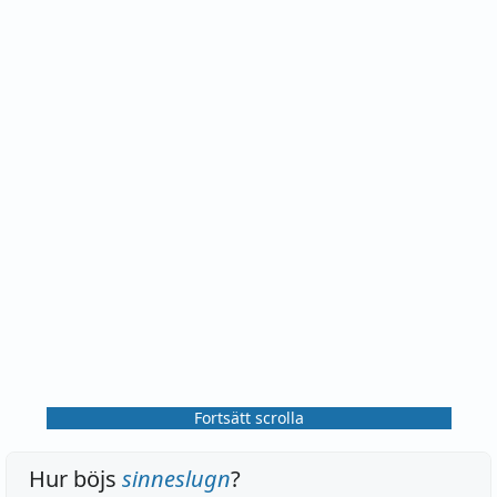
Fortsätt scrolla
Hur böjs
sinneslugn
?