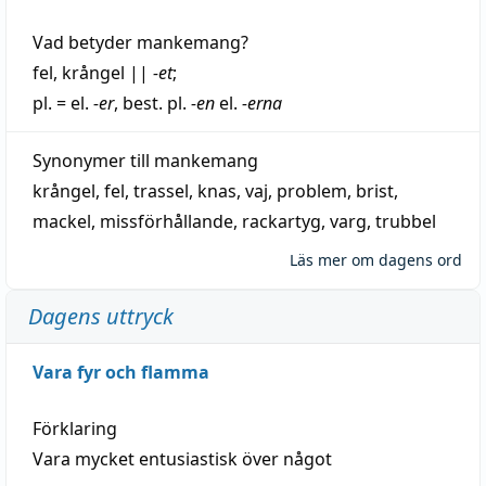
Vad betyder
mankemang
?
fel
,
krångel
||
-et
;
pl. = el.
-er
, best. pl.
-en
el.
-erna
Synonymer till
mankemang
krångel
,
fel
,
trassel
,
knas
,
vaj
,
problem
,
brist
,
mackel
,
missförhållande
,
rackartyg
,
varg
,
trubbel
Läs mer om dagens ord
Dagens uttryck
Vara fyr och flamma
Förklaring
Vara mycket entusiastisk över något