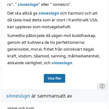
ro", "
sinneslugn
" eller " sinnesro".
Det ska alltså ge
sinneslugn
och harmoni och att
då tävla med detta som är stort i framförallt USA,
kan upplevas som motsägelsefullt.
Sumedha påbörjade då vägen mot buddhaskap,
genom att kultivera de tio perfektionerna:
generositet, moral, frihet från oönskvärt begär,
kraft, visdom, tålamod, sanning, målmedvetenhet,
älskande vänlighet, och
sinneslugn
.
Visa fler
sinneslugn
är sammansatt av
sinne
och
lugn