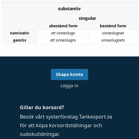
substantiv
singular
obestämd form
bestämd form
nominativ
ett
sinneslugn
sinneslugnet
genitiv
ett
sinneslugns
sinneslugnets
Skapa konto
Logga in
Gillar du korsord?
Besök vårt systerföretag
Tankesport.se
för att köpa
korsordstidningar
och
sudokutidningar
.