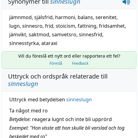
Synonymer till
sinneslugn
jämnmod
,
själsfrid
,
harmoni
,
balans
,
serenitet
,
lugn
,
sinnesro
,
frid
,
stoicism
,
fattning
,
fridsamhet
,
jämvikt
,
saktmod
,
samvetsro
,
sinnesfrid
,
sinnesstyrka
,
ataraxi
Vill du föreslå ett nytt ord eller rapportera ett fel?
Föreslå
Feedback
Uttryck och ordspråk relaterade till
sinneslugn
Uttryck med betydelsen
sinneslugn
Ta något med ro
Betydelse:
reagera lugnt och inte bli upprörd
Exempel: "Hon visste att hon skulle bli varslad och tog
beskedet med ro"