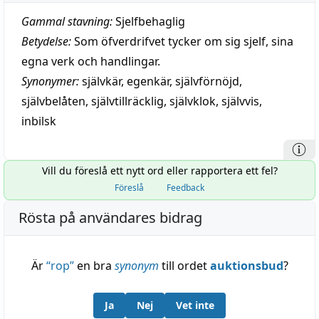
Gammal stavning:
Sjelfbehaglig
Betydelse:
Som öfverdrifvet tycker om sig sjelf, sina
egna verk och handlingar.
Synonymer:
självkär
,
egenkär
,
självförnöjd
,
självbelåten
,
självtillräcklig
,
självklok
,
självvis
,
inbilsk
Vill du föreslå ett nytt ord eller rapportera ett fel?
Föreslå
Feedback
Rösta på användares bidrag
Är
“
rop
”
en bra
synonym
till ordet
auktionsbud
?
Ja
Nej
Vet inte