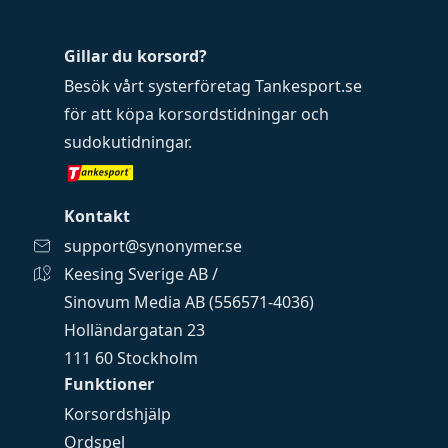
Gillar du korsord?
Besök vårt systerföretag
Tankesport.se
för att köpa
korsordstidningar
och
sudokutidningar
.
Kontakt
support@synonymer.se
Keesing Sverige AB /
Sinovum Media AB (556571-4036)
Holländargatan 23
111 60 Stockholm
Funktioner
Korsordshjälp
Ordspel