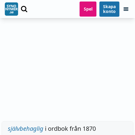
Skapa
Spel
konto
självbehaglig
i ordbok från 1870