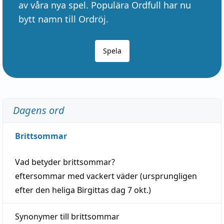
av våra nya spel. Populära Ordfull har nu
bytt namn till Ordröj.
Spela
Dagens ord
Brittsommar
Vad betyder
brittsommar
?
eftersommar
med
vackert
väder
(
ursprungligen
efter den heliga Birgittas
dag
7 okt.)
Synonymer till
brittsommar