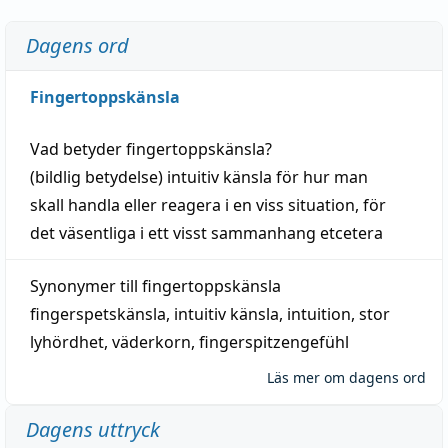
Dagens ord
Fingertoppskänsla
Vad betyder
fingertoppskänsla
?
(
bildlig
betydelse)
intuitiv
känsla
för hur man
skall
handla
eller
reagera
i en viss
situation
, för
det väsentliga i ett visst
sammanhang
etcetera
Synonymer till
fingertoppskänsla
fingerspetskänsla
,
intuitiv känsla
,
intuition
,
stor
lyhördhet
,
väderkorn
,
fingerspitzengefühl
Läs mer om dagens ord
Dagens uttryck