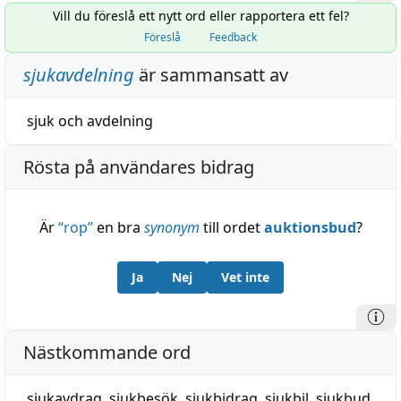
Vill du föreslå ett nytt ord eller rapportera ett fel?
Föreslå
Feedback
sjukavdelning
är sammansatt av
sjuk
och
avdelning
Rösta på användares bidrag
Är
“
rop
”
en bra
synonym
till ordet
auktionsbud
?
Ja
Nej
Vet inte
Nästkommande ord
sjukavdrag
,
sjukbesök
,
sjukbidrag
,
sjukbil
,
sjukbud
,