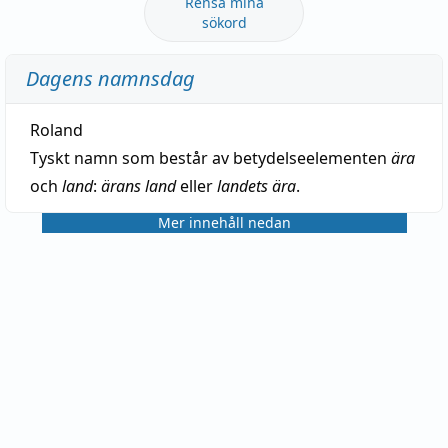
Rensa mina
sökord
Dagens namnsdag
Roland
Tyskt namn som består av betydelseelementen
ära
och
land
:
ärans land
eller
landets ära
.
Mer innehåll nedan