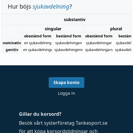
Hur böjs
sjukavdelning
?
substantiv
singular
plural
obestämd form
bestämd form
obestämd form
bestäm
nominativ
en
sjukavdelning
sjukavdelningen
sjukavdelningar
sjukavdel
genitiv
en
sjukavdelnings
sjukavdelningens
sjukavdelningars
sjukavdeln
Skapa konto
Logga in
Gillar du korsord?
Besök vårt systerföretag
Tankesport.se
för att köpa
korsordstidningar
och