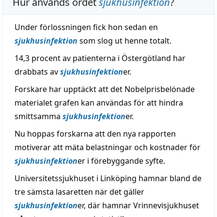
Hur används ordet
sjukhusinfektion
?
Under förlossningen fick hon sedan en
sjukhusinfektion
som slog ut henne totalt.
14,3 procent av patienterna i Östergötland har
drabbats av
sjukhusinfektion
er.
Forskare har upptäckt att det Nobelprisbelönade
materialet grafen kan användas för att hindra
smittsamma
sjukhusinfektion
er.
Nu hoppas forskarna att den nya rapporten
motiverar att mäta belastningar och kostnader för
sjukhusinfektion
er i förebyggande syfte.
Universitetssjukhuset i Linköping hamnar bland de
tre sämsta lasaretten när det gäller
sjukhusinfektion
er, där hamnar Vrinnevisjukhuset