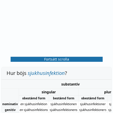
Fortsätt scrolla
Hur böjs
sjukhusinfektion
?
substantiv
singular
plura
obestämd form
bestämd form
obestämd form
nominativ
en
sjukhusinfektion
sjukhusinfektionen
sjukhusinfektioner
sj
genitiv
en
sjukhusinfektions
sjukhusinfektionens
sjukhusinfektioners
sju