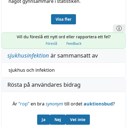
något gynnsammare i statistiken.
Visa fler
Vill du föreslå ett nytt ord eller rapportera ett fel?
Föreslå
Feedback
sjukhusinfektion
är sammansatt av
sjukhus
och
infektion
Rösta på användares bidrag
Är
“
rop
”
en bra
synonym
till ordet
auktionsbud
?
Ja
Nej
Vet inte