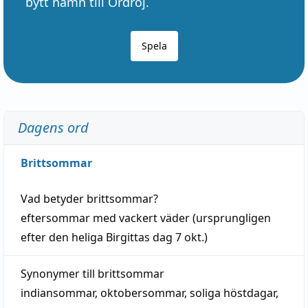
bytt namn till Ordröj.
Spela
Dagens ord
Brittsommar
Vad betyder
brittsommar
?
eftersommar
med
vackert
väder
(
ursprungligen
efter den heliga Birgittas
dag
7 okt.)
Synonymer till
brittsommar
indiansommar
,
oktobersommar
,
soliga höstdagar
,