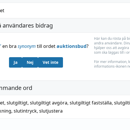
het
å användares bidrag
Här kan du rösta på b
andra användare. Dina
”
en bra
synonym
till ordet
auktionsbud
?
hjälper oss att avgöra 
som ska läggas till i o
För mer information, k
Ja
Nej
Vet inte
informations-ikonen n
mmande ord
het
,
slutgiltigt
,
slutgiltigt avgöra
,
slutgiltigt fastställa
,
slutgil
kning
,
slutintryck
,
slutjustera