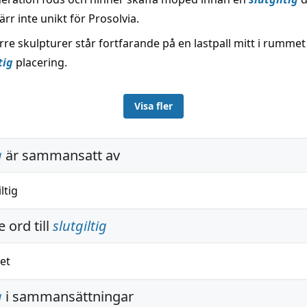
värr inte unikt för Prosolvia.
re skulpturer står fortfarande på en lastpall mitt i rummet
tig
placering.
Visa fler
g
är sammansatt av
iltig
 ord till
slutgiltig
het
g
i sammansättningar