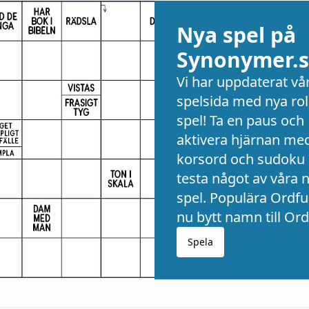
Nya spel på
Synonymer.s
Vi har uppdaterat vå
spelsida med nya rol
spel! Ta en paus och
aktivera hjärnan me
korsord och sudoku 
testa något av våra 
spel. Populära Ordful
nu bytt namn till Ord
Spela