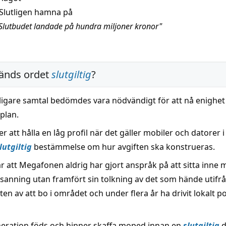
Slutligen hamna på
Slutbudet landade på hundra miljoner kronor"
änds ordet
slutgiltig
?
ligare samtal bedömdes vara nödvändigt för att nå enighet
plan.
att hålla en låg profil när det gäller mobiler och datorer 
lutgiltig
bestämmelse om hur avgiften ska konstrueras.
 att Megafonen aldrig har gjort anspråk på att sitta inne
sanning utan framfört sin tolkning av det som hände utifr
en av att bo i området och under flera år ha drivit lokalt pol
neration föds och hinner skaffa moped innan en
slutgiltig
d