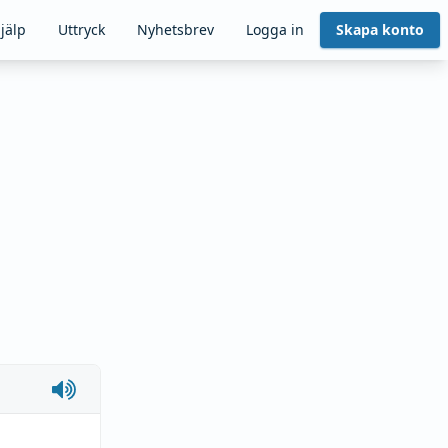
jälp
Uttryck
Nyhetsbrev
Logga in
Skapa konto