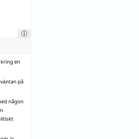
 kring en
i väntan på
 med någon
ån
itiskt
om är