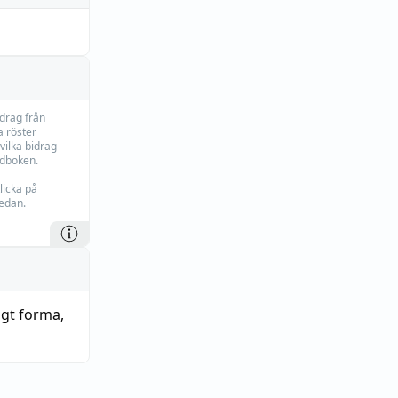
idrag från
 röster
vilka bidrag
rdboken.
licka på
edan.
tigt forma
,