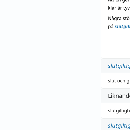
klar är ty
Några stör
på
slutgil
slutgilti
slut
och
g
Liknande
slutgiltig
slutgilti