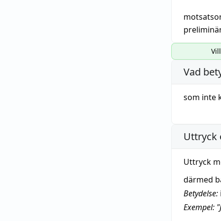
motsatso
preliminä
Vil
Vad bet
som inte
Uttryck 
Uttryck m
därmed b
Betydelse:
Exempel: "