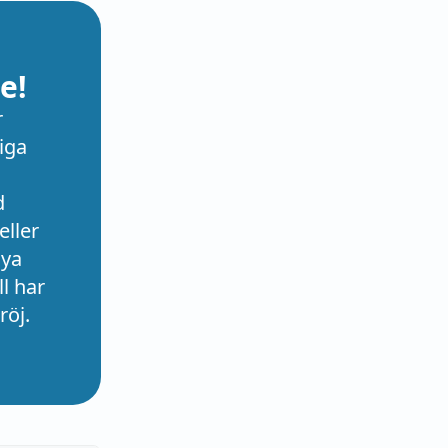
e!
r
iga
d
eller
nya
l har
röj.