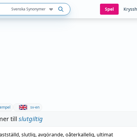
Spel
Kryssh
Svenska Synonymer
empel
sv-en
er till
slutgiltig
astställd
,
slutlig
,
avgörande
,
oåterkallelig
,
ultimat