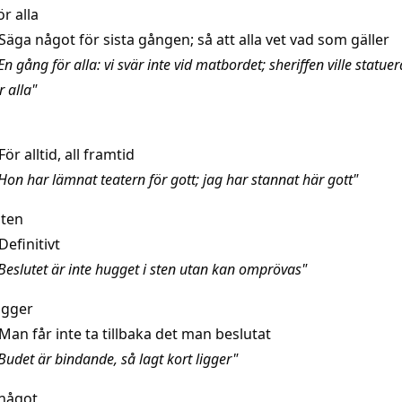
r alla
Säga något för sista gången; så att alla vet vad som gäller
n gång för alla: vi svär inte vid matbordet; sheriffen ville statu
 alla"
För alltid, all framtid
Hon har lämnat teatern för gott; jag har stannat här gott"
sten
Definitivt
Beslutet är inte hugget i sten utan kan omprövas"
ligger
Man får inte ta tillbaka det man beslutat
Budet är bindande, så lagt kort ligger"
något