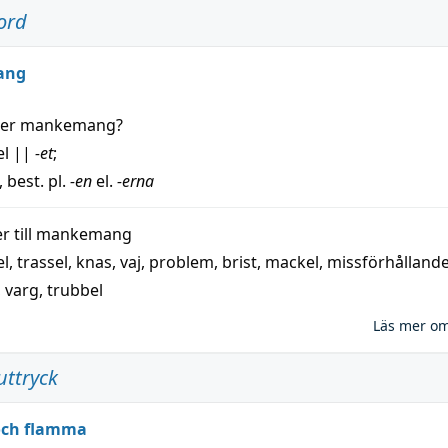
ord
ang
der
mankemang
?
el
||
-et
;
, best. pl.
-en
el.
-erna
 till
mankemang
el
,
trassel
,
knas
,
vaj
,
problem
,
brist
,
mackel
,
missförhålland
,
varg
,
trubbel
Läs mer o
uttryck
 och flamma