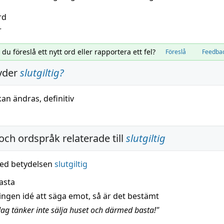
rd
r
l du föreslå ett nytt ord eller rapportera ett fel?
Föreslå
Feedba
yder
slutgiltig
?
 kan
ändras
,
definitiv
och ordspråk relaterade till
slutgiltig
ed betydelsen
slutgiltig
asta
ingen idé att säga emot, så är det bestämt
Jag tänker inte sälja huset och därmed basta!"