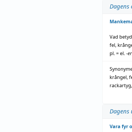
Dagens 
Mankem
Vad bety
fel
,
krång
pl. = el.
-er
Synonymer
krångel
,
f
rackartyg
Dagens 
Vara fyr