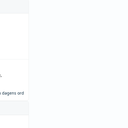
e
,
m dagens ord