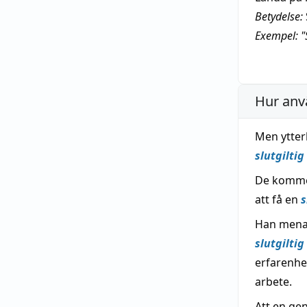
Betydelse:
Exempel: "
Hur anv
Men ytter
slutgiltig
De kommer 
att få en
s
Han menar
slutgiltig
erfarenhet
arbete.
Att en ge