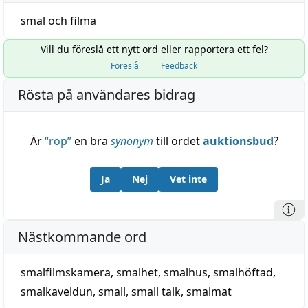
smal
och
filma
Vill du föreslå ett nytt ord eller rapportera ett fel?
Föreslå
Feedback
Rösta på användares bidrag
Är
“
rop
”
en bra
synonym
till ordet
auktionsbud
?
Ja
Nej
Vet inte
Nästkommande ord
smalfilmskamera
,
smalhet
,
smalhus
,
smalhöftad
,
smalkaveldun
,
small
,
small talk
,
smalmat