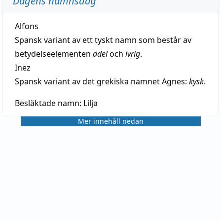
Dagens namnsdag
Alfons
Spansk variant av ett tyskt namn som består av
betydelseelementen
ädel
och
ivrig
.
Inez
Spansk variant av det grekiska namnet Agnes:
kysk
.
Besläktade namn:
Lilja
Mer innehåll nedan