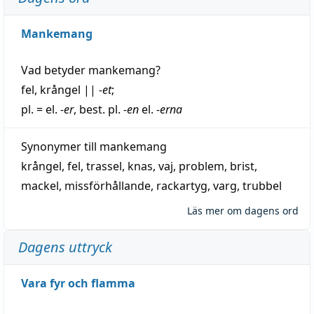
Mankemang
Vad betyder
mankemang
?
fel
,
krångel
||
-et
;
pl. = el.
-er
, best. pl.
-en
el.
-erna
Synonymer till
mankemang
krångel
,
fel
,
trassel
,
knas
,
vaj
,
problem
,
brist
,
mackel
,
missförhållande
,
rackartyg
,
varg
,
trubbel
Läs mer om dagens ord
Dagens uttryck
Vara fyr och flamma