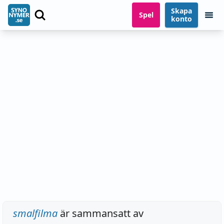
Skapa
Spel
konto
smalfilma
är sammansatt av