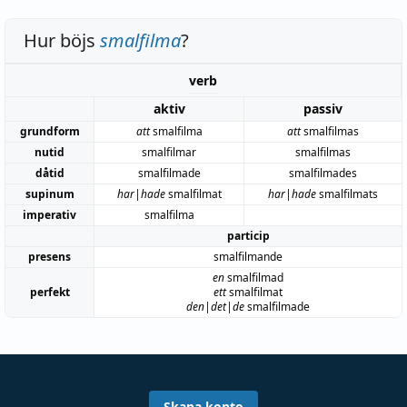
Hur böjs
smalfilma
?
verb
aktiv
passiv
grundform
att
smalfilma
att
smalfilmas
nutid
smalfilmar
smalfilmas
dåtid
smalfilmade
smalfilmades
supinum
har|hade
smalfilmat
har|hade
smalfilmats
imperativ
smalfilma
particip
presens
smalfilmande
en
smalfilmad
perfekt
ett
smalfilmat
den|det|de
smalfilmade
Skapa konto