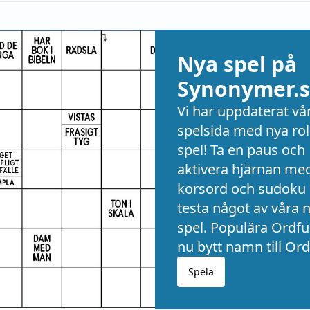
Nya spel på
Synonymer.s
Vi har uppdaterat vå
spelsida med nya rol
spel! Ta en paus och
aktivera hjärnan me
korsord och sudoku 
testa något av våra 
spel. Populära Ordful
nu bytt namn till Ord
Spela