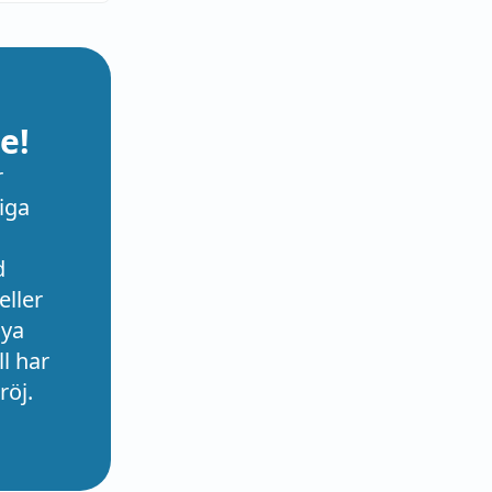
e!
r
iga
d
eller
nya
l har
röj.