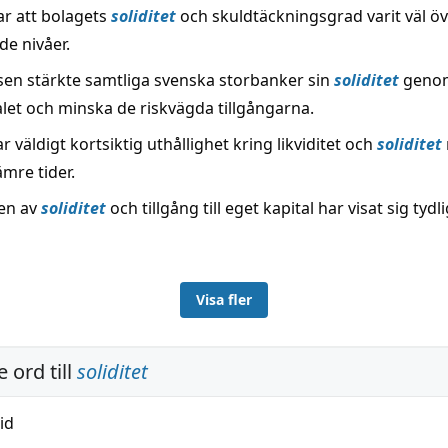
r att bolagets
soliditet
och skuldtäckningsgrad varit väl ö
de nivåer.
sen stärkte samtliga svenska storbanker sin
soliditet
genom
alet och minska de riskvägda tillgångarna.
 väldigt kortsiktig uthållighet kring likviditet och
soliditet
sämre tider.
sen av
soliditet
och tillgång till eget kapital har visat sig tydl
Visa fler
 ord till
soliditet
id