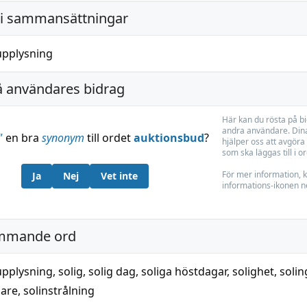
i sammansättningar
supplysning
å användares bidrag
Här kan du rösta på b
andra användare. Dina
”
en bra
synonym
till ordet
auktionsbud
?
hjälper oss att avgöra 
som ska läggas till i o
För mer information, k
Ja
Nej
Vet inte
informations-ikonen n
mmande ord
supplysning
,
solig
,
solig dag
,
soliga höstdagar
,
solighet
,
solin
lare
,
solinstrålning