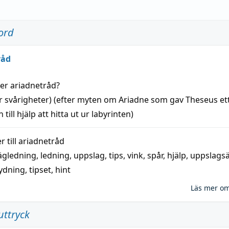
ord
råd
der
ariadnetråd
?
r svårigheter) (efter myten om Ariadne som gav Theseus et
 till
hjälp
att
hitta
ut ur labyrinten)
 till
ariadnetråd
ägledning
,
ledning
,
uppslag
,
tips
,
vink
,
spår
,
hjälp
,
uppslags
ydning,
tipset
,
hint
Läs mer o
uttryck