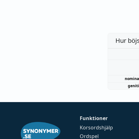
Hur böj
nomina
genit
Funktioner
Korsordshjälp
Ordspel