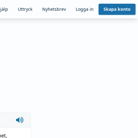
jälp
Uttryck
Nyhetsbrev
Logga in
Skapa konto
het
,