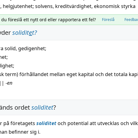
t
,
helgjutenhet
;
solvens
,
kreditvärdighet
,
ekonomisk styrka
l du föreslå ett nytt ord eller rapportera ett fel?
Föreslå
Feedba
yder
solidit
e
t
?
ra
solid
,
gedigenhet
;
het
;
dighet
;
sk
term) förhållandet mellan eget
kapital
och det totala
kapi
||
-
en
änds ordet
soliditet
?
or på företagets
soliditet
och potential att utvecklas och vil
an befinner sig i.