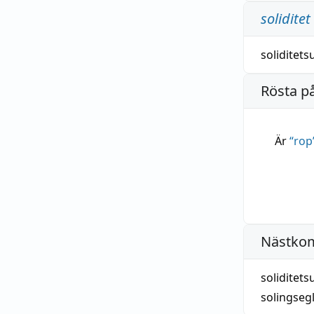
soliditet
soliditet
Rösta p
Är
“
rop
Nästko
soliditet
solingseg