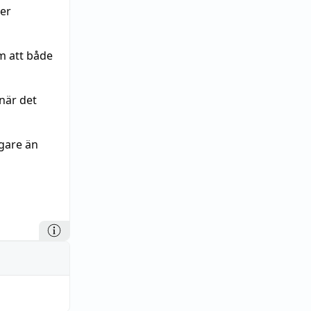
ver
 att både
när det
igare än