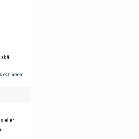
 skäl
ck och idiom
s eller
n
.