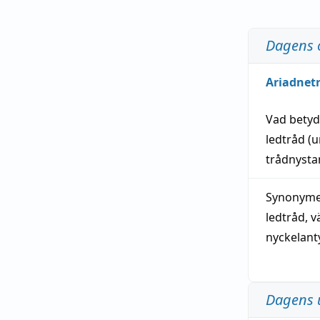
Dagens 
Ariadnet
Vad bety
ledtråd
(u
trådnystan
Synonymer
ledtråd
,
v
nyckelant
Dagens 