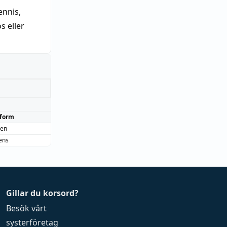
nnis,
 eller
form
ten
tens
Gillar du korsord?
Besök vårt
systerföretag