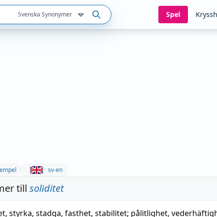
Spel
Kryssh
Svenska Synonymer
empel
sv-en
er till
soliditet
et
,
styrka
,
stadga
,
fasthet
,
stabilitet
;
pålitlighet
,
vederhäftig