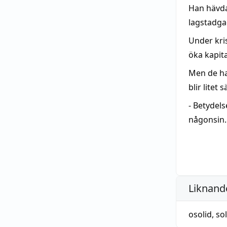
Han hävda
lagstadga
Under kri
öka kapit
Men de har
blir litet 
- Betydel
någonsin.
Liknande
osolid
,
sol