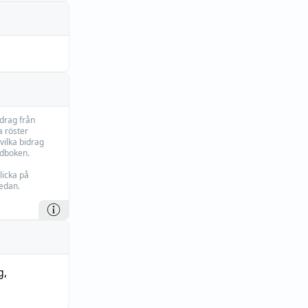
idrag från
 röster
vilka bidrag
rdboken.
licka på
edan.
g
,