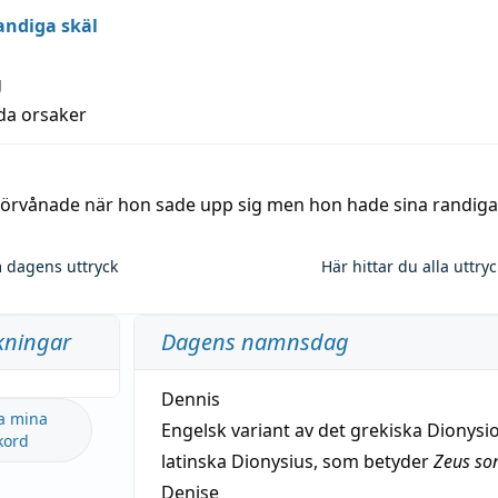
andiga skäl
g
lda orsaker
 förvånade när hon sade upp sig men hon hade sina randiga
 dagens uttryck
Här hittar du alla uttry
kningar
Dagens namnsdag
Dennis
a mina
Engelsk variant av det grekiska Dionysio
kord
latinska Dionysius, som betyder
Zeus so
Denise