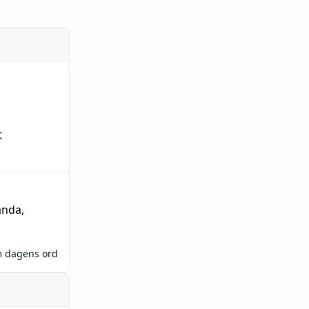
t
ända
,
m dagens ord