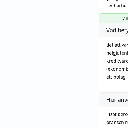
redbarhe
Vil
Vad bet
det att va
helgjuten
kreditvär
(
ekonomi
ett
bolag
Hur anv
- Det ber
bransch m