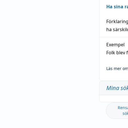
Ha sina r
Förklarin
ha särski
Exempel
Folk blev
Läs mer om
Mina sö
Rens
sö