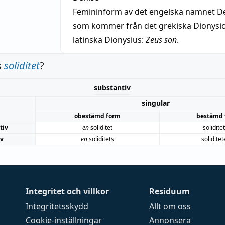
Femininform av det engelska namnet De
som kommer från det grekiska Dionysios
latinska Dionysius:
Zeus son
.
s
soliditet
?
substantiv
singular
obestämd form
bestämd 
tiv
en
soliditet
solidite
iv
en
soliditets
solidite
Integritet och villkor
Residuum
Integritetsskydd
Allt om oss
Cookie-inställningar
Annonsera