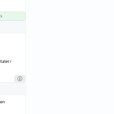
ck
talet
i
ken