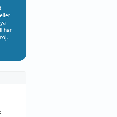
d
eller
nya
l har
röj.
t