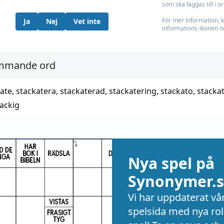
som ska läggas till i o
För mer information, k
Ja
Nej
Vet inte
informations-ikonen n
mmande ord
sate
,
stackatera
,
stackaterad
,
stackatering
,
stackato
,
stacka
tackig
Nya spel på
Synonymer.s
Vi har uppdaterat vå
spelsida med nya rol