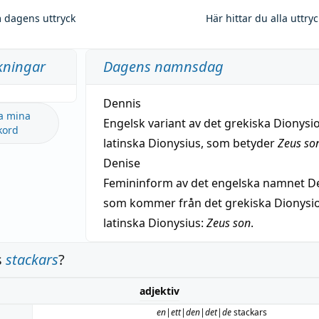
 dagens uttryck
Här hittar du alla uttry
kningar
Dagens namnsdag
Dennis
a mina
Engelsk variant av det grekiska Dionysio
kord
latinska Dionysius, som betyder
Zeus so
Denise
Femininform av det engelska namnet De
som kommer från det grekiska Dionysios
latinska Dionysius:
Zeus son
.
s
stackars
?
adjektiv
en|ett|den|det|de
stackars