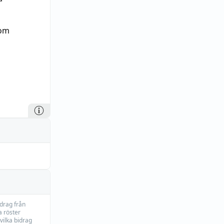
som
idrag från
 röster
vilka bidrag