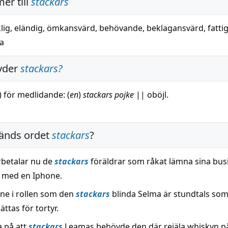
er till
stackars
lig
,
eländig
,
ömkansvärd
,
behövande
,
beklagansvärd
,
fatti
a
yder
stackars
?
) för
medlidande
: (
en
)
stackars
pojke
||
oböjl.
änds ordet
stackars
?
rbetalar nu de
stackars
föräldrar som råkat lämna sina bus
med en Iphone.
nne i rollen som den
stackars
blinda Selma är stundtals som
ttas för tortyr.
a på att
stackars
Leamas behövde den där rejäla whiskyn p