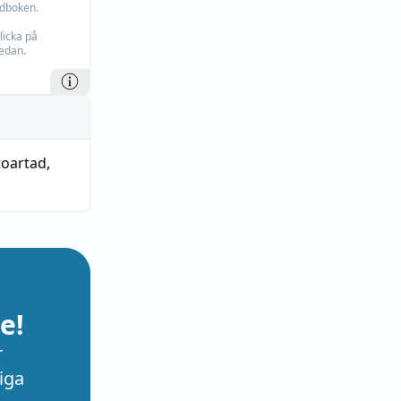
rdboken.
licka på
edan.
toartad
,
e!
r
iga