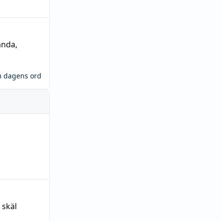
ända
,
m dagens ord
 skäl