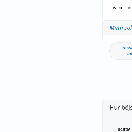
Läs mer om
Mina sö
Rens
sö
Hur böj
positiv