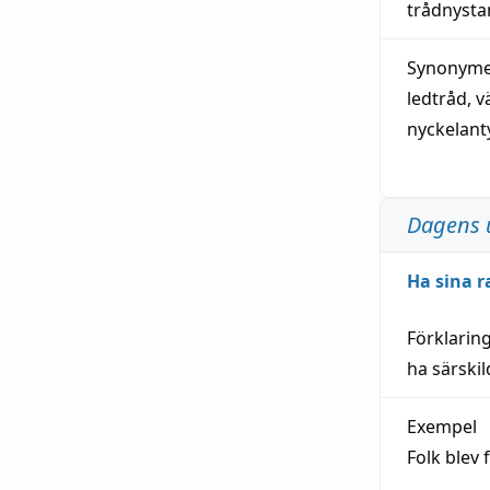
trådnystan
Synonymer
ledtråd
,
v
nyckelant
Dagens 
Ha sina r
Förklarin
ha särski
Exempel
Folk blev