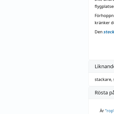
flygplatse
Förhoppni
kränker 
Den
stac
Liknande
stackare
,
Rösta p
Är
“
rop