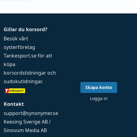
Gillar du korsord?
Besök vårt
systerföretag
Tankesport.se
för att
köpa
korsordstidningar
och
sudokutidningar
.
Skapa konto
Logga in
Kontakt
support@synonymer.se
Keesing Sverige AB /
Sinovum Media AB