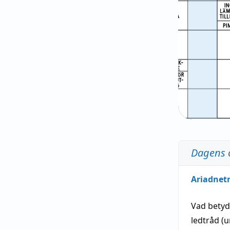
Dagens 
Ariadnet
Vad bety
ledtråd
(u