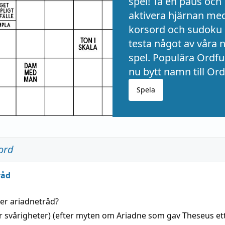
spel! Ta en paus och
aktivera hjärnan me
korsord och sudoku 
testa något av våra 
spel. Populära Ordful
nu bytt namn till Ord
Spela
ord
råd
der
ariadnetråd
?
r svårigheter) (efter myten om Ariadne som gav Theseus et