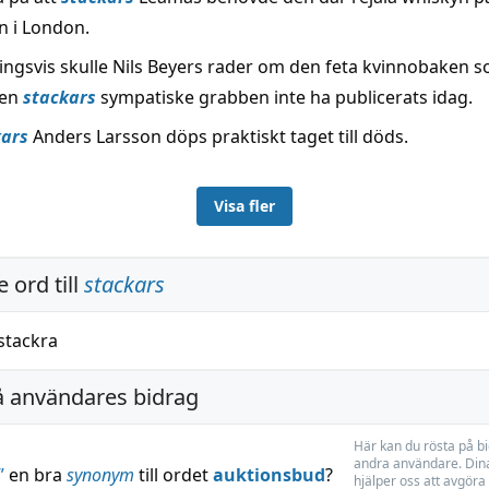
n i London.
ngsvis skulle Nils Beyers rader om den feta kvinnobaken 
den
stackars
sympatiske grabben inte ha publicerats idag.
kars
Anders Larsson döps praktiskt taget till döds.
Visa fler
 ord till
stackars
stackra
å användares bidrag
Här kan du rösta på b
andra användare. Dina
”
en bra
synonym
till ordet
auktionsbud
?
hjälper oss att avgöra 