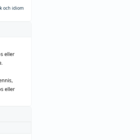
ck och idiom
s eller
n
.
nnis,
 eller