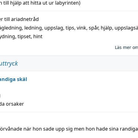
 till
hjälp
att
hitta
ut ur labyrinten)
 till
ariadnetråd
ägledning
,
ledning
,
uppslag
,
tips
,
vink
,
spår
,
hjälp
,
uppslags
ydning,
tipset
,
hint
Läs mer o
uttryck
andiga skäl
g
lda orsaker
 förvånade när hon sade upp sig men hon hade sina randiga