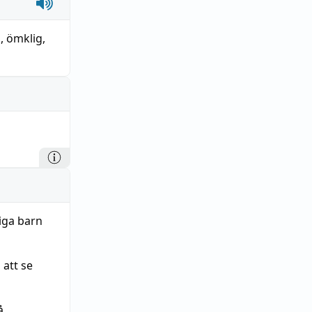
g
,
ömklig
,
iga barn
 att se
å