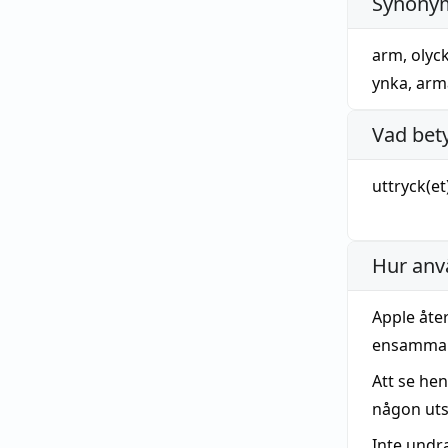
Synonym
arm
,
olyck
ynka
,
arm
Vad bet
uttryck
(et
Hur anv
Apple åte
ensamma 
Att se he
någon utsä
Inte undr