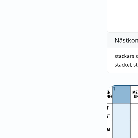
Nästko
stackars 
stackel
,
s