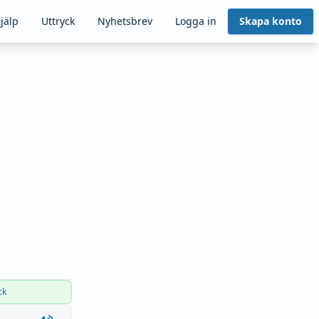
jälp
Uttryck
Nyhetsbrev
Logga in
Skapa konto
ck