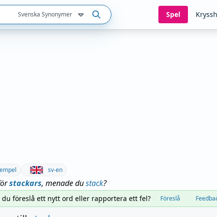
Spel
Kryssh
Svenska Synonymer
empel
sv-en
för
stackars
, menade du
stack
?
l du föreslå ett nytt ord eller rapportera ett fel?
Föreslå
Feedba