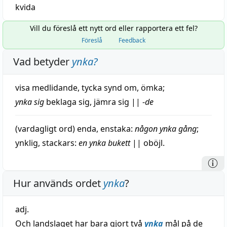
kvida
Vill du föreslå ett nytt ord eller rapportera ett fel?
Föreslå
Feedback
Vad betyder
ynka
?
visa
medlidande
,
tycka
synd
om,
ömka
;
ynka sig
beklaga
sig,
jämra
sig
||
-
de
(vardagligt ord) enda,
enstaka
:
någon ynka
gång
;
ynklig
,
stackars
:
en ynka
bukett
||
oböjl.
Hur används ordet
ynka
?
adj.
Och landslaget har bara gjort två
ynka
mål på de