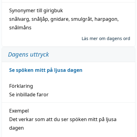
Synonymer till
girigbuk
snålvarg
,
snåljåp
,
gnidare
,
smulgråt
,
harpagon
,
snålmåns
Läs mer om dagens ord
Dagens uttryck
Se spöken mitt på ljusa dagen
Förklaring
Se inbillade faror
Exempel
Det verkar som att du ser spöken mitt på ljusa
dagen