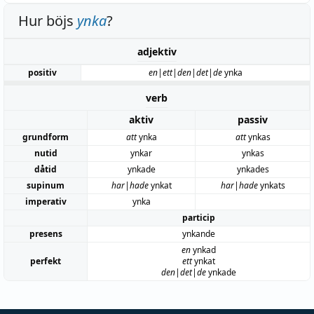
Hur böjs
ynka
?
adjektiv
positiv
en|ett|den|det|de
ynka
verb
aktiv
passiv
grundform
att
ynka
att
ynkas
nutid
ynkar
ynkas
dåtid
ynkade
ynkades
supinum
har|hade
ynkat
har|hade
ynkats
imperativ
ynka
particip
presens
ynkande
en
ynkad
perfekt
ett
ynkat
den|det|de
ynkade