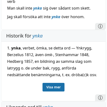
verb
Man skall inte
ynka
sig över sådant som skett.
Jag skall försöka att inte
ynka
över honom.
Historik för
ynka
1.
ynka
, verbet, ömka, se detta ord — Ynkrygg,
Berzelius 1812, även
ömk-
, Stenhammar 1848,
Hedberg 1857, en bildning av samma slag som
latrygg o. de under bak, rygg, anförda
nedsättande benämningarna, t. ex. dröba(c)k osv.
2.
ynka
, sydsvensk dialektform (Skå., Hall. o. Blek.),
Visa mer
enda; stundom även i sydsvensk litteratur - äldre
danska ynke (
ønke
), närmast av äldre
inka
, t. ex.
Gustaf II Adolf, av fornsvenska
enka
=