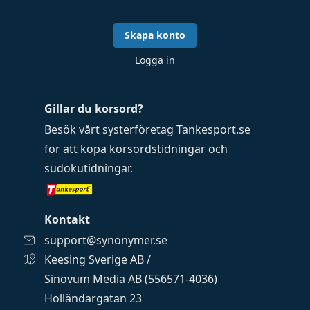
Skapa konto
Logga in
Gillar du korsord?
Besök vårt systerföretag
Tankesport.se
för att köpa
korsordstidningar
och
sudokutidningar
.
Kontakt
support@synonymer.se
Keesing Sverige AB /
Sinovum Media AB (556571-4036)
Holländargatan 23