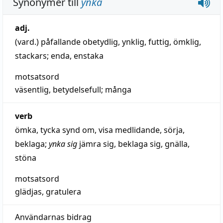
Synonymer till
ynka
adj.
(vard.)
påfallande obetydlig
,
ynklig
,
futtig
,
ömklig
,
stackars
;
enda
,
enstaka
motsatsord
väsentlig
,
betydelsefull
;
många
verb
ömka
,
tycka synd om
,
visa medlidande
,
sörja
,
beklaga
;
ynka sig
jämra sig
,
beklaga sig
,
gnälla
,
stöna
motsatsord
glädjas
,
gratulera
Användarnas bidrag