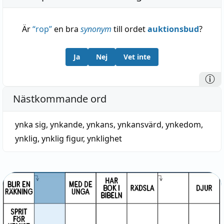
Är
“
rop
”
en bra
synonym
till ordet
auktionsbud
?
Ja
Nej
Vet inte
Nästkommande ord
ynka sig
,
ynkande
,
ynkans
,
ynkansvärd
,
ynkedom
,
ynklig
,
ynklig figur
,
ynklighet