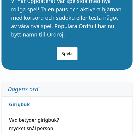
Vi har uppdaterat vår spelsida med nya
roliga spel! Ta en paus och aktivera hjärnan
med korsord och sudoku eller testa något
av våra nya spel. Populära Ordfull har nu
bytt namn till Ordröj.
Spela
Dagens ord
Girigbuk
Vad betyder
girigbuk
?
mycket
snål
person