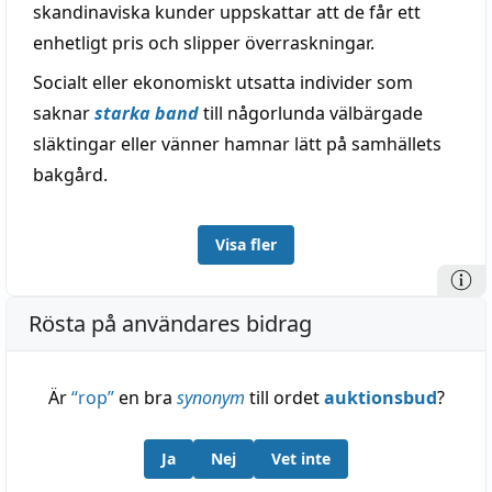
skandinaviska kunder uppskattar att de får ett
enhetligt pris och slipper överraskningar.
Socialt eller ekonomiskt utsatta individer som
saknar
starka band
till någorlunda välbärgade
släktingar eller vänner hamnar lätt på samhällets
bakgård.
Visa fler
Rösta på användares bidrag
Är
“
rop
”
en bra
synonym
till ordet
auktionsbud
?
Ja
Nej
Vet inte