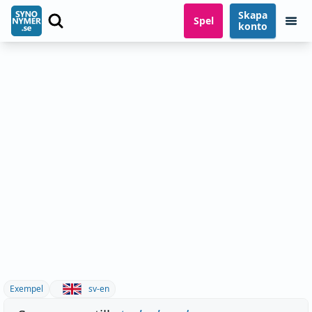
Skapa
Spel
konto
Exempel
sv-en