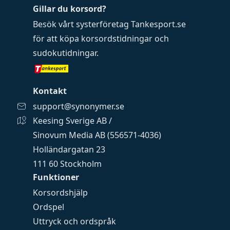
Gillar du korsord?
Besök vårt systerföretag
Tankesport.se
för att köpa
korsordstidningar
och
sudokutidningar
.
Kontakt
support@synonymer.se
Keesing Sverige AB /
Sinovum Media AB (556571-4036)
Holländargatan 23
111 60 Stockholm
Funktioner
Korsordshjälp
Ordspel
Uttryck och ordspråk