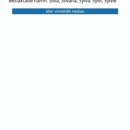
Besläktade namn:
Silva, Silvana, Sylva, Sylvi, Sylvie
Mer innehåll nedan