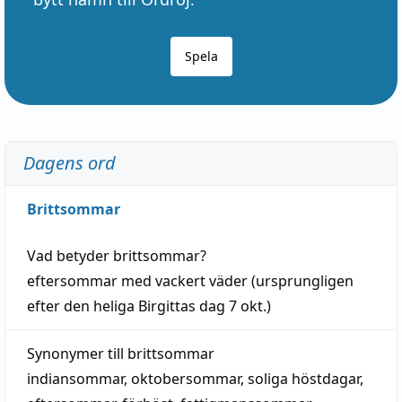
Spela
Dagens ord
Brittsommar
Vad betyder
brittsommar
?
eftersommar
med
vackert
väder
(
ursprungligen
efter den heliga Birgittas
dag
7 okt.)
Synonymer till
brittsommar
indiansommar
,
oktobersommar
,
soliga höstdagar
,