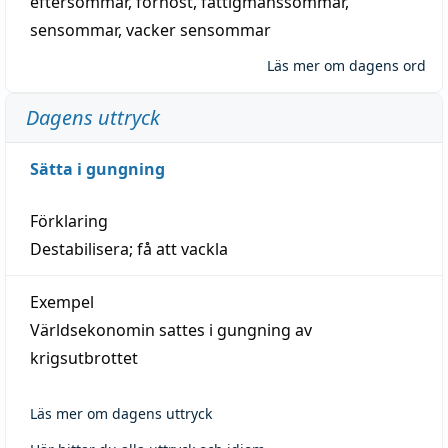
eftersommar
,
förhöst
,
fattigmanssommar
,
sensommar
,
vacker sensommar
Läs mer om dagens ord
Dagens uttryck
Sätta i gungning
Förklaring
Destabilisera; få att vackla
Exempel
Världsekonomin sattes i gungning av
krigsutbrottet
Läs mer om dagens uttryck