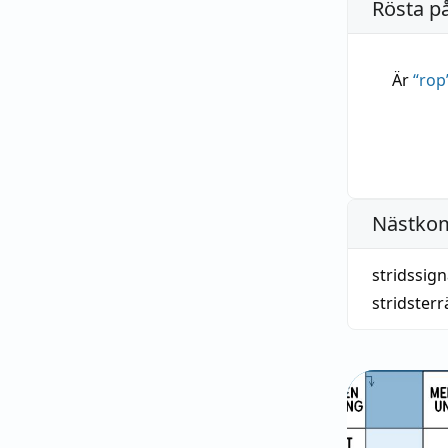
Rösta p
Är
“
rop
Nästko
stridssign
stridster