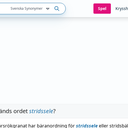
Spel
Kryssh
Svenska Synonymer
änds ordet
stridssele
?
ärsrökgranat har bäranordning för
stridssele
eller stridsbäl