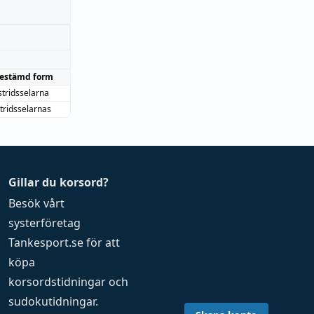
estämd form
stridsselarna
tridsselarnas
Gillar du korsord?
Besök vårt
systerföretag
Tankesport.se
för att
köpa
korsordstidningar
och
sudokutidningar
.