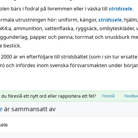
olen bärs i fodral på livremmen eller i väska till
stridssele
.
normala utrustningen hör: uniform, kängor,
stridssele
, hjälm
AK4:a, ammunition, vattenflaska, ryggsäck, ombyteskläder, v
liggunderlag, papper och penna, torrmat och snuskburk m
e bestick.
 2000 är en efterföljare till stridsbältet (som i sin tur ersatte
n) och infördes inom svenska försvarsmakten under börja
l du föreslå ett nytt ord eller rapportera ett fel?
Föreslå
Feedba
e
är sammansatt av
sele