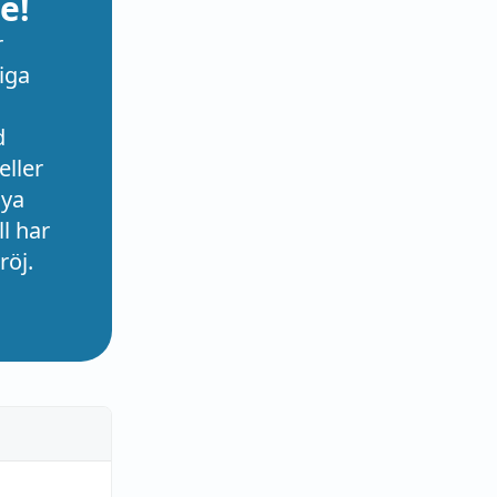
e!
r
iga
d
eller
nya
l har
röj.