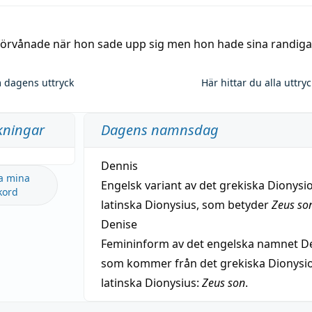
 förvånade när hon sade upp sig men hon hade sina randiga
 dagens uttryck
Här hittar du alla uttry
kningar
Dagens namnsdag
Dennis
a mina
Engelsk variant av det grekiska Dionysio
kord
latinska Dionysius, som betyder
Zeus so
Denise
Femininform av det engelska namnet De
som kommer från det grekiska Dionysios
latinska Dionysius:
Zeus son
.