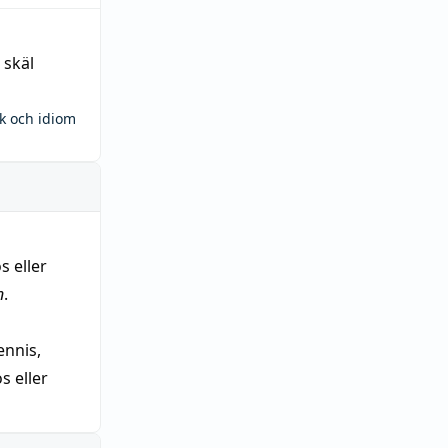
 skäl
ck och idiom
s eller
n
.
nnis,
 eller