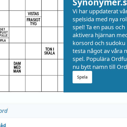
Synonymer.s
Vi har uppdaterat vå
spelsida med nya rol
spel! Ta en paus och
aktivera hjärnan me
korsord och sudoku 
testa något av våra 
spel. Populära Ordful
nu bytt namn till Ord
Spela
ord
råd