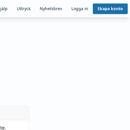
jälp
Uttryck
Nyhetsbrev
Logga in
Skapa konto
te.