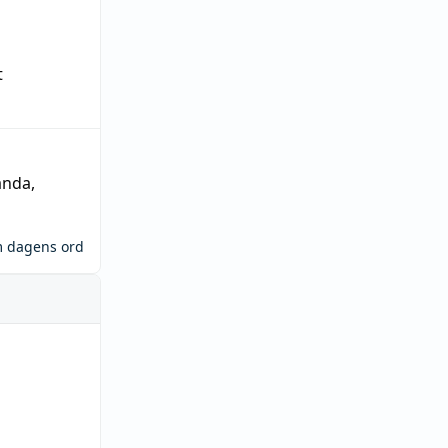
t
ända
,
m dagens ord