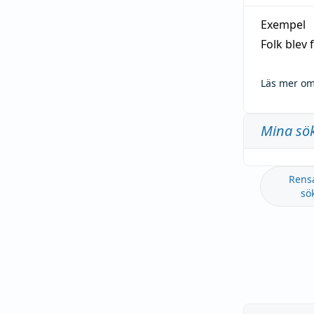
Exempel
Folk blev
Läs mer om
Mina sö
Rens
sö