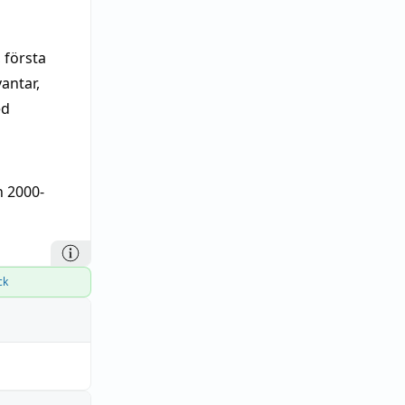
, första
antar,
ed
n 2000-
ck