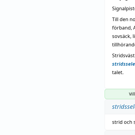
Signalpist
Till den 
förband, 
sovsäck, 
tillhörand
Stridsväst
stridssele
talet.
Vil
stridssel
strid
och