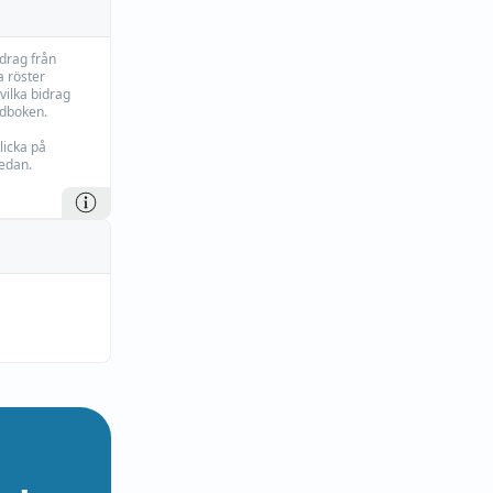
idrag från
 röster
vilka bidrag
rdboken.
licka på
edan.