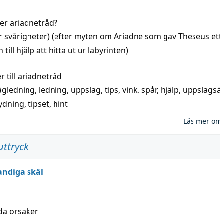
der
ariadnetråd
?
r svårigheter) (efter myten om Ariadne som gav Theseus et
 till
hjälp
att
hitta
ut ur labyrinten)
 till
ariadnetråd
ägledning
,
ledning
,
uppslag
,
tips
,
vink
,
spår
,
hjälp
,
uppslags
ydning,
tipset
,
hint
Läs mer o
uttryck
andiga skäl
g
lda orsaker