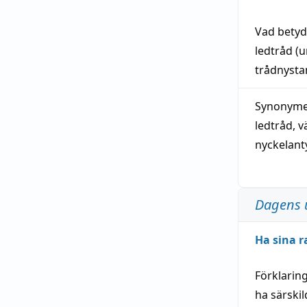
Vad bety
ledtråd
(u
trådnystan
Synonymer
ledtråd
,
v
nyckelant
Dagens 
Ha sina r
Förklarin
ha särski