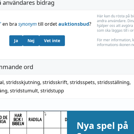
å användares bidrag
Här kan du rösta på b
andra användare. Dina
”
en bra
synonym
till ordet
auktionsbud
?
hjälper oss att avgöra 
som ska läggas till i o
För mer information, k
Ja
Nej
Vet inte
informations-ikonen n
mmande ord
al
,
stridsskjutning
,
stridsskrift
,
stridsspets
,
stridsställning
,
räng
,
stridstumult
,
stridstupp
Nya spel på