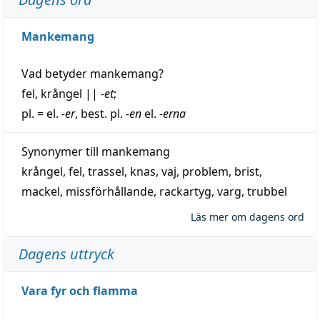
Mankemang
Vad betyder
mankemang
?
fel
,
krångel
||
-et
;
pl. = el.
-er
, best. pl.
-en
el.
-erna
Synonymer till
mankemang
krångel
,
fel
,
trassel
,
knas
,
vaj
,
problem
,
brist
,
mackel
,
missförhållande
,
rackartyg
,
varg
,
trubbel
Läs mer om dagens ord
Dagens uttryck
Vara fyr och flamma