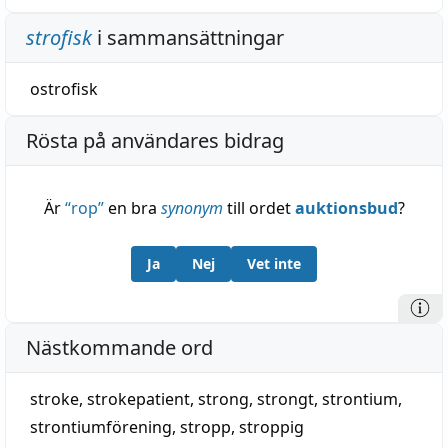
strofisk
i sammansättningar
ostrofisk
Rösta på användares bidrag
Är
“
rop
”
en bra
synonym
till ordet
auktionsbud
?
Ja
Nej
Vet inte
Nästkommande ord
stroke
,
strokepatient
,
strong
,
strongt
,
strontium
,
strontiumförening
,
stropp
,
stroppig