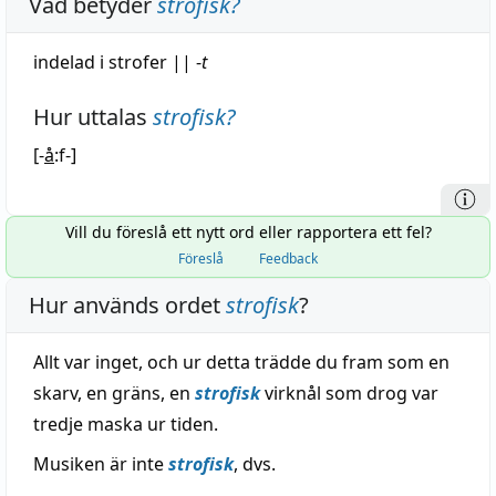
Vad betyder
strofisk
?
indelad i strofer
||
-
t
Hur uttalas
strofisk
?
[-
å
:f-]
Vill du föreslå ett nytt ord eller rapportera ett fel?
Föreslå
Feedback
Hur används ordet
strofisk
?
Allt var inget, och ur detta trädde du fram som en
skarv, en gräns, en
strofisk
virknål som drog var
tredje maska ur tiden.
Musiken är inte
strofisk
, dvs.