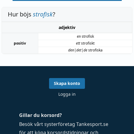
Hur böjs
strofisk
?
adjektiv
en
strofisk
positiv
ett
strofiskt
den|det|de
strofiska
Skapa konto
Logga in
Gillar du korsord?
Besök vårt systerföretag
Tankesport.se
för att köpa
korsordstidningar
och